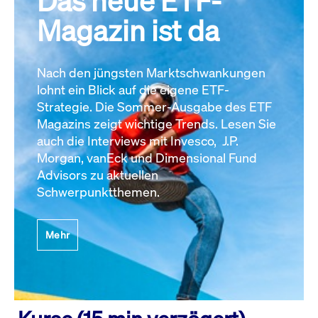
Das neue ETF-
Magazin ist da
Nach den jüngsten Marktschwankungen
lohnt ein Blick auf die eigene ETF-
Strategie. Die Sommer-Ausgabe des ETF
Magazins zeigt wichtige Trends. Lesen Sie
auch die Interviews mit Invesco, J.P.
Morgan, vanEck und Dimensional Fund
Advisors zu aktuellen
Schwerpunktthemen.
Mehr