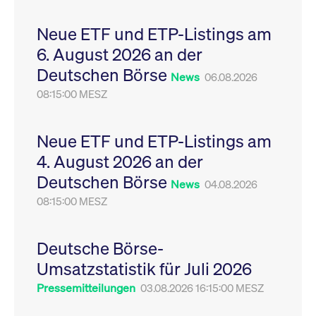
Leistung der Website
VISITOR_PRIVACY_METADATA
YouTube
6
Dieses Cookie dient 
zu messen. Es handelt
.youtube.com
Monate
Speicherung der
Neue ETF und ETP-Listings am
sich um ein Muster-
Einwilligungs- und
Cookie, bei dem auf
Datenschutzbestim
6. August 2026 an der
das Präfix _pk_ses
des Nutzers für ihre
eine kurze Reihe von
Interaktion mit der W
Deutschen Börse
Zahlen und
Es erfasst Daten über
News
06.08.2026
Buchstaben folgt, bei
Einwilligung des Bes
der es sich vermutlich
08:15:00 MESZ
in Bezug auf verschi
um einen
Datenschutzrichtlini
Referenzcode für die
-einstellungen, um
Domain handelt, die
sicherzustellen, dass 
das Cookie setzt.
Präferenzen in zukünf
Neue ETF und ETP-Listings am
Sitzungen geehrt wer
4. August 2026 an der
Deutschen Börse
News
04.08.2026
08:15:00 MESZ
Deutsche Börse-
Umsatzstatistik für Juli 2026
Pressemitteilungen
03.08.2026 16:15:00 MESZ