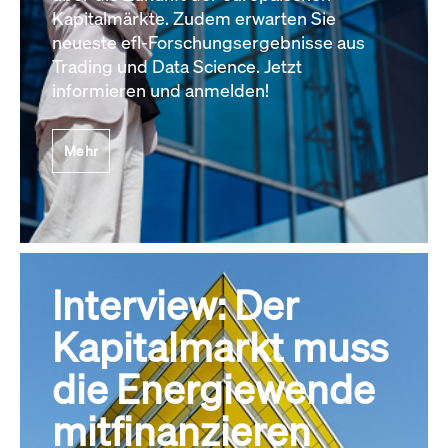
Kapitalmärkte. Zudem erwarten Sie
neueste efl-Forschungsergebnisse aus
Trading und Data Science. Jetzt
informieren und anmelden!
Mehr
Interview: Der
Kapitalmarkt muss
die Energiewende
mitfinanzieren