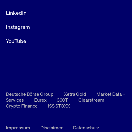
LinkedIn
Instagram
YouTube
Deutsche Börse Group
Xetra Gold
Market Data +
Services
Eurex
360T
Clearstream
Crypto Finance
ISS STOXX
Impressum
Disclaimer
Datenschutz