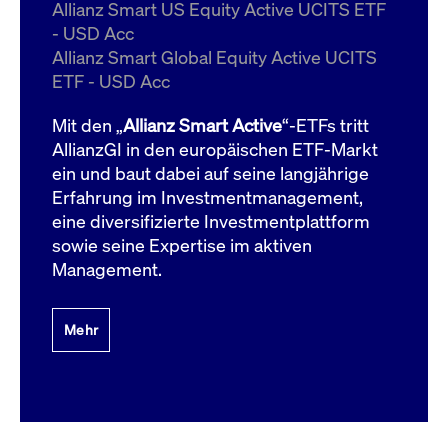
um d
Allianz Smart US Equity Active UCITS ETF
anzu
- USD Acc
ApplicationGatewayAffinityCORS
www.cashmarket.deutsche-
Session
Dies
Allianz Smart Global Equity Active UCITS
boerse.com
Ver
Last
ETF - USD Acc
um s
Clie
glei
Mit den „
Allianz Smart Active
“-ETFs tritt
Brow
werd
AllianzGI in den europäischen ETF-Markt
Benu
ein und baut dabei auf seine langjährige
die 
effe
Erfahrung im Investmentmanagement,
Ress
verb
eine diversifizierte Investmentplattform
unte
(Cro
sowie seine Expertise im aktiven
Shar
Management.
Bear
in v
Bere
Mehr
Gültig
Name
Anbieter / Domain
Beschreibung
Anbieter /
bis
Gültig
Name
Beschreibung
Domain
bis
_pk_id.7.931a
www.cashmarket.deutsche-
1 Jahr
Dieser Cookie-Name
boerse.com
ist mit der Open-