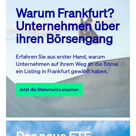
prev
next
Warum Frankfurt?
MO.
DI.
MI.
DO.
FR.
SA.
SO.
Unternehmen über
1
2
ihren Börsengang
3
4
5
6
8
9
7
10
11
12
13
14
15
16
Erfahren Sie aus erster Hand, warum
Unternehmen auf ihrem Weg an die Börse
17
18
19
20
21
22
23
ein Listing in Frankfurt gewählt haben.
24
25
27
28
29
30
26
Jetzt die Statements ansehen
31
Alle Events