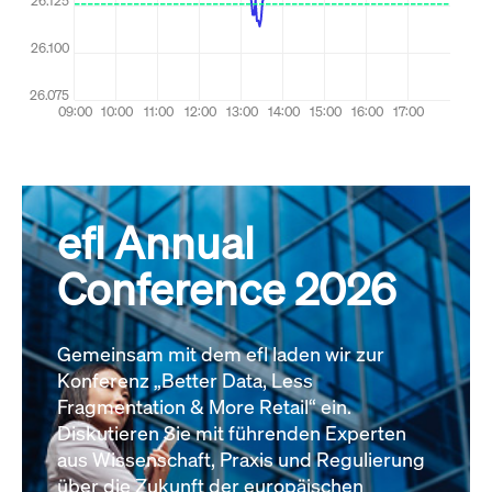
efl Annual
Conference 2026
Gemeinsam mit dem efl laden wir zur
Konferenz „Better Data, Less
Fragmentation & More Retail“ ein.
Diskutieren Sie mit führenden Experten
aus Wissenschaft, Praxis und Regulierung
über die Zukunft der europäischen