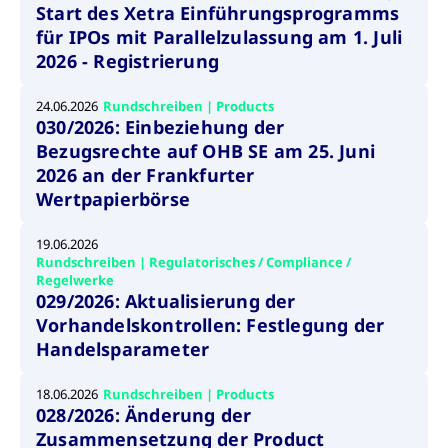
Start des Xetra Einführungsprogramms
Wird
Jetzt abonnieren
institutionellen Kunden Zugang zu einem
verw
für IPOs mit Parallelzulassung am 1. Juli
ano
Dark Pool, der die effiziente Ausführung
vom
2026 - Registrierung
zum Midpoint-Preis ermöglicht.
aufr
ApplicationGatewayAffinity
www.cashmarket.deutsche-
Session
Dies
24.06.2026
Rundschreiben | Products
boerse.com
Affi
030/2026: Einbeziehung der
Benu
Mehr
sich
Bezugsrechte auf OHB SE am 25. Juni
Anfr
inne
2026 an der Frankfurter
dens
Wertpapierbörse
gese
Inte
Anw
gewä
19.06.2026
Rundschreiben | Regulatorisches / Compliance /
CookieScriptConsent
CookieScript
1 Jahr
Dies
Regelwerke
.cashmarket.deutsche-
Cook
boerse.com
verw
029/2026: Aktualisierung der
Einw
Vorhandelskontrollen: Festlegung der
für 
spei
Handelsparameter
Bann
Scri
ord
funk
18.06.2026
Rundschreiben | Products
028/2026: Änderung der
ApplicationGatewayAffinityCORS
analytics.deutsche-
Session
Notw
Zusammensetzung der Product
boerse.com
vom 