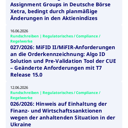
um d
Assignment Groups in Deutsche Börse
anzu
Xetra, bedingt durch planmäßige
ApplicationGatewayAffinityCORS
www.cashmarket.deutsche-
Session
Dies
boerse.com
Ver
Änderungen in den Aktienindizes
Last
um s
Clie
16.06.2026
glei
Rundschreiben | Regulatorisches / Compliance /
Brow
werd
Regelwerke
Benu
027/2026: MiFID II/MiFIR-Anforderungen
die 
effe
an die Orderkennzeichnung: Algo ID
Ress
Solution und Pre-Validation Tool der CUE
verb
unte
– Geänderte Anforderungen mit T7
(Cro
Shar
Release 15.0
Bear
in v
Bere
12.06.2026
Rundschreiben | Regulatorisches / Compliance /
Regelwerke
026/2026: Hinweis auf Einhaltung der
Finanz- und Wirtschaftssanktionen
Gültig
Name
Anbieter / Domain
Beschreibung
Anbieter /
bis
Gültig
wegen der anhaltenden Situation in der
Name
Beschreibung
Domain
bis
Ukraine
_pk_id.7.931a
www.cashmarket.deutsche-
1 Jahr
Dieser Cookie-Name
boerse.com
ist mit der Open-