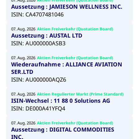
07. Aug. 2026
Aktien Freiverkehr (Quotation Board)
Wird
Jetzt abonnieren
institutionellen Kunden Zugang zu einem
Aussetzung : JAMIESON WELLNESS INC.
verw
ano
Dark Pool, der die effiziente Ausführung
ISIN: CA4707481046
vom
zum Midpoint-Preis ermöglicht.
aufr
07. Aug. 2026
Aktien Freiverkehr (Quotation Board)
ApplicationGatewayAffinity
www.cashmarket.deutsche-
Session
Dies
Aussetzung : AUSTAL LTD
boerse.com
Affi
Benu
Mehr
ISIN: AU000000ASB3
sich
Anfr
inne
dens
07. Aug. 2026
Aktien Freiverkehr (Quotation Board)
gese
Wiederaufnahme : ALLIANCE AVIATION
Inte
Anw
SER.LTD
gewä
ISIN: AU000000AQZ6
CookieScriptConsent
CookieScript
1 Jahr
Dies
.cashmarket.deutsche-
Cook
boerse.com
verw
07. Aug. 2026
Aktien Regulierter Markt (Prime Standard)
Einw
ISIN-Wechsel : 11 88 0 Solutions AG
für 
spei
ISIN: DE000A41YFQ4
Bann
Scri
ord
funk
07. Aug. 2026
Aktien Freiverkehr (Quotation Board)
Aussetzung : DIGITAL COMMODITIES
ApplicationGatewayAffinityCORS
analytics.deutsche-
Session
Notw
boerse.com
vom 
INC.