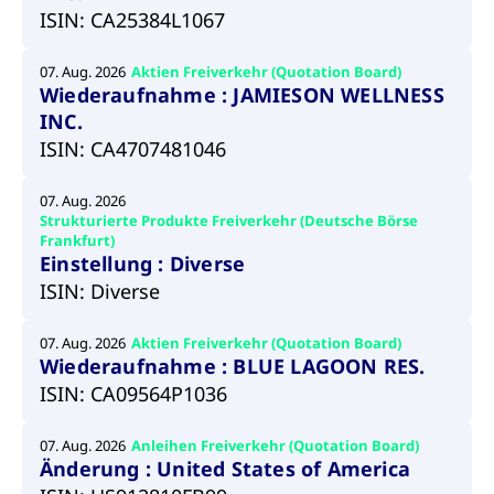
um d
ISIN: CA25384L1067
anzu
ApplicationGatewayAffinityCORS
www.cashmarket.deutsche-
Session
Dies
boerse.com
Ver
07. Aug. 2026
Aktien Freiverkehr (Quotation Board)
Last
Wiederaufnahme : JAMIESON WELLNESS
um s
Clie
INC.
glei
Brow
ISIN: CA4707481046
werd
Benu
die 
07. Aug. 2026
effe
Ress
Strukturierte Produkte Freiverkehr (Deutsche Börse
verb
Frankfurt)
unte
Einstellung : Diverse
(Cro
Shar
ISIN: Diverse
Bear
in v
Bere
07. Aug. 2026
Aktien Freiverkehr (Quotation Board)
Wiederaufnahme : BLUE LAGOON RES.
ISIN: CA09564P1036
Gültig
Name
Anbieter / Domain
Beschreibung
07. Aug. 2026
Anleihen Freiverkehr (Quotation Board)
Anbieter /
bis
Gültig
Name
Beschreibung
Domain
bis
Änderung : United States of America
_pk_id.7.931a
www.cashmarket.deutsche-
1 Jahr
Dieser Cookie-Name
boerse.com
ist mit der Open-