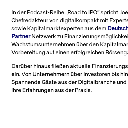
Unsere Emittenten
Name
Anbieter / Domain
Mediathek
Erweiterter
Handelbare Werte
bis
XLM ETFs
Podcast
Digital Ope
Frankfurt
In der Podcast-Reihe „Road to IPO” spricht J
CM_SESSIONID
cashmarket.deutsche-
Session
Newsletter
boerse.com
(DORA)
Downloads
Chefredakteur von digitalkompakt mit Expert
JSESSIONID
Oracle Corporation
Session
Anleihen
sowie Kapitalmarktexperten aus dem
Deutsch
www.cashmarket.deutsche-
boerse.com
Partner
Netzwerk zu Finanzierungsmöglichkei
ApplicationGatewayAffinity
www.cashmarket.deutsche-
Session
Wachstumsunternehmen über den Kapitalmark
boerse.com
Vorbereitung auf einen erfolgreichen Börseng
CookieScriptConsent
CookieScript
1 Jahr
.cashmarket.deutsche-
boerse.com
Darüber hinaus fließen aktuelle Finanzierungs
ApplicationGatewayAffinityCORS
analytics.deutsche-
Session
ein. Von Unternehmern über Investoren bis hin 
boerse.com
Spannende Gäste aus der Digitalbranche und 
ApplicationGatewayAffinityCORS
www.cashmarket.deutsche-
Session
boerse.com
ihre Erfahrungen aus der Praxis.
Gültig
Name
Anbieter / Domain
Beschreibung
Anbieter /
bis
Gültig
Name
Beschreibung
Domain
bis
_pk_id.7.931a
www.cashmarket.deutsche-
1 Jahr
Dieser Cookie-Na
boerse.com
verfolgen und die
CONSENT
Google LLC
1 Jahr
Dieses Cookie 
folgt, bei der es 
.youtube.com
dieser Website