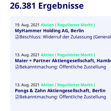
26.381 Ergebnisse
_pk_ses.7.931a
www.cashmarket.deutsche-
30
Dieser Cookie-Na
YSC
Google LLC
Session
Dieses Cookie 
boerse.com
Minuten
verfolgen und die
.youtube.com
folgt, bei der es 
__Secure-ROLLOUT_TOKEN
.youtube.com
6
Registriert ein
Monate
19. Aug. 2021
Aktien ( Regulierter Markt )
VISITOR_INFO1_LIVE
Google LLC
6
Dieses Cookie 
MyHammer Holding AG, Berlin
.youtube.com
Monate
Website-Besuch
Beschluss: Widerruf der Zulassung (General
VISITOR_PRIVACY_METADATA
YouTube
6
Dieses Cookie 
.youtube.com
Monate
Einwilligung de
Sitzungen geeh
13. Aug. 2021
Aktien ( Regulierter Markt )
Maier + Partner Aktiengesellschaft, Hamb
Bekanntmachung: Öffentliche Zustellung
13. Aug. 2021
Aktien ( Regulierter Markt )
Pongs & Zahn Aktiengesellschaft, Berlin
Bekanntmachung: Öffentliche Zustellung