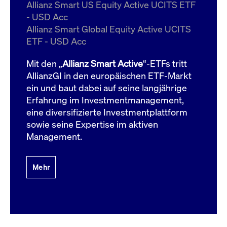
um d
Allianz Smart US Equity Active UCITS ETF
anzu
- USD Acc
ApplicationGatewayAffinityCORS
www.cashmarket.deutsche-
Session
Dies
Allianz Smart Global Equity Active UCITS
boerse.com
Ver
Last
ETF - USD Acc
um s
Clie
glei
Mit den „
Allianz Smart Active
“-ETFs tritt
Brow
werd
AllianzGI in den europäischen ETF-Markt
Benu
ein und baut dabei auf seine langjährige
die 
effe
Erfahrung im Investmentmanagement,
Ress
verb
eine diversifizierte Investmentplattform
unte
(Cro
sowie seine Expertise im aktiven
Shar
Management.
Bear
in v
Bere
Mehr
Gültig
Name
Anbieter / Domain
Beschreibung
Anbieter /
bis
Gültig
Name
Beschreibung
Domain
bis
_pk_id.7.931a
www.cashmarket.deutsche-
1 Jahr
Dieser Cookie-Name
boerse.com
ist mit der Open-