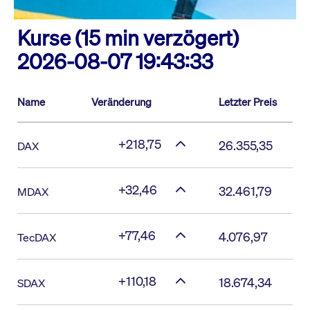
Kurse (15 min verzögert)
2026-08-07 19:43:33
Name
Veränderung
Letzter Preis
+218,75
26.355,35
DAX
+32,46
32.461,79
MDAX
+77,46
4.076,97
TecDAX
+110,18
18.674,34
SDAX