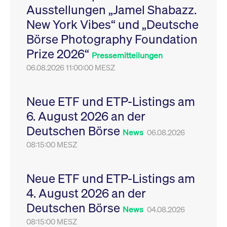
Ausstellungen „Jamel Shabazz.
Leistung der Website
VISITOR_PRIVACY_METADATA
YouTube
6
Dieses Cookie dient 
zu messen. Es handelt
.youtube.com
Monate
Speicherung der
New York Vibes“ und „Deutsche
sich um ein Muster-
Einwilligungs- und
Cookie, bei dem auf
Datenschutzbestim
Börse Photography Foundation
das Präfix _pk_ses
des Nutzers für ihre
eine kurze Reihe von
Interaktion mit der W
Prize 2026“
Zahlen und
Es erfasst Daten über
Pressemitteilungen
Buchstaben folgt, bei
Einwilligung des Bes
der es sich vermutlich
06.08.2026 11:00:00 MESZ
in Bezug auf verschi
um einen
Datenschutzrichtlini
Referenzcode für die
-einstellungen, um
Domain handelt, die
sicherzustellen, dass 
das Cookie setzt.
Präferenzen in zukünf
Neue ETF und ETP-Listings am
Sitzungen geehrt wer
6. August 2026 an der
Deutschen Börse
News
06.08.2026
08:15:00 MESZ
Neue ETF und ETP-Listings am
4. August 2026 an der
Deutschen Börse
News
04.08.2026
08:15:00 MESZ