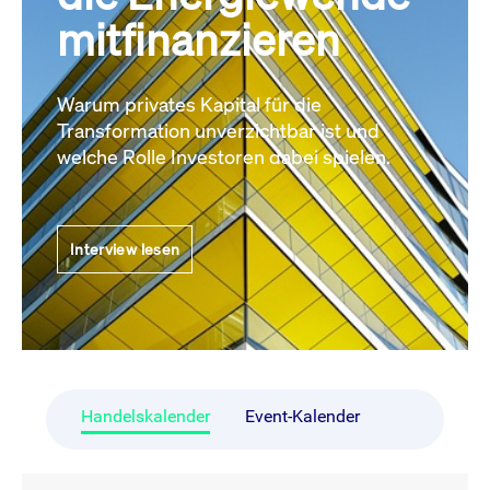
mitfinanzieren
Warum privates Kapital für die
Transformation unverzichtbar ist und
welche Rolle Investoren dabei spielen.
Interview lesen
Handelskalender
Event-Kalender