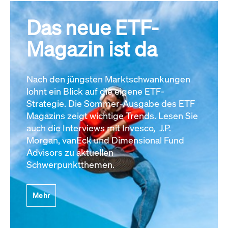
Das neue ETF-
Magazin ist da
Nach den jüngsten Marktschwankungen
lohnt ein Blick auf die eigene ETF-
Strategie. Die Sommer-Ausgabe des ETF
Magazins zeigt wichtige Trends. Lesen Sie
auch die Interviews mit Invesco, J.P.
Morgan, vanEck und Dimensional Fund
Advisors zu aktuellen
Schwerpunktthemen.
Mehr