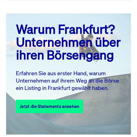
August 26
prev
next
Warum Frankfurt?
MO.
DI.
MI.
DO.
FR.
SA.
SO.
Unternehmen über
1
2
ihren Börsengang
3
4
5
6
8
9
7
10
11
12
13
14
15
16
Erfahren Sie aus erster Hand, warum
Unternehmen auf ihrem Weg an die Börse
17
18
19
20
21
22
23
ein Listing in Frankfurt gewählt haben.
24
25
27
28
29
30
26
Jetzt die Statements ansehen
31
Alle Events