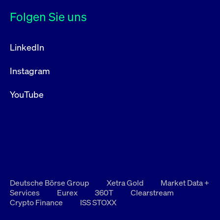
Folgen Sie uns
LinkedIn
Instagram
YouTube
Deutsche Börse Group
Xetra Gold
Market Data +
Services
Eurex
360T
Clearstream
Crypto Finance
ISS STOXX