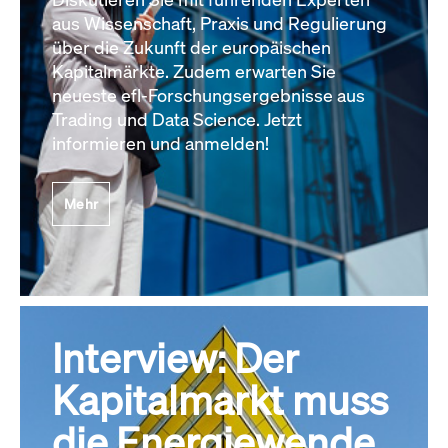
aus Wissenschaft, Praxis und Regulierung
über die Zukunft der europäischen
Kapitalmärkte. Zudem erwarten Sie
neueste efl-Forschungsergebnisse aus
Trading und Data Science. Jetzt
informieren und anmelden!
Mehr
Interview: Der
Kapitalmarkt muss
die Energiewende