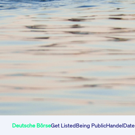
Deutsche Börse
Get Listed
Being Public
Handel
Date