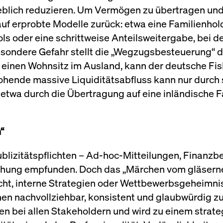
blich reduzieren. Um Vermögen zu übertragen und 
n auf erprobte Modelle zurück: etwa eine Familienh
oder eine schrittweise Anteilsweitergabe, bei de
esondere Gefahr stellt die „Wegzugsbesteuerung“ d
 einen Wohnsitz im Ausland, kann der deutsche Fisk
ohende massive Liquiditätsabfluss kann nur durch 
etwa durch die Übertragung auf eine inländische Fa
“
izitätspflichten – Ad-hoc-Mitteilungen, Finanzber
rohung empfunden. Doch das „Märchen vom gläsern
cht, interne Strategien oder Wettbewerbsgeheimni
en nachvollziehbar, konsistent und glaubwürdig zu
n bei allen Stakeholdern und wird zu einem strateg