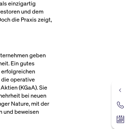
als einzigartig
nvestoren und dem
Doch die Praxis zeigt,
unternehmen geben
eit. Ein gutes
erfolgreichen
 die operative
 Aktien (KGaA). Sie
mehrheit bei neuen
ger Nature, mit der
Kontak
en und beweisen
Hande