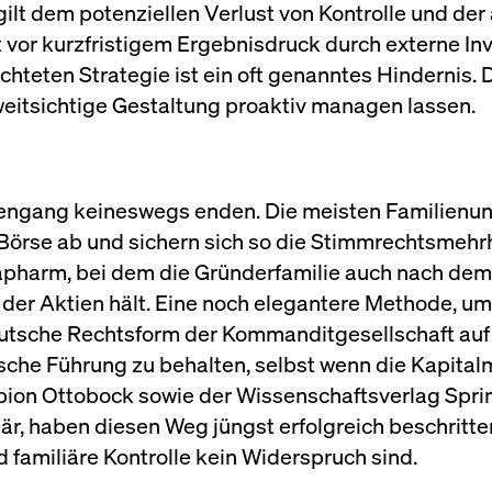
lt dem potenziellen Verlust von Kontrolle und der 
vor kurzfristigem Ergebnisdruck durch externe I
ichteten Strategie ist ein oft genanntes Hindernis. 
weitsichtige Gestaltung proaktiv managen lassen.
rsengang keineswegs enden. Die meisten Familien
Börse ab und sichern sich so die Stimmrechtsmehrh
pharm, bei dem die Gründerfamilie auch nach dem 
der Aktien hält. Eine noch elegantere Methode, um
deutsche Rechtsform der Kommanditgesellschaft auf
ische Führung zu behalten, selbst wenn die Kapital
pion Ottobock sowie der Wissenschaftsverlag Sprin
när, haben diesen Weg jüngst erfolgreich beschritt
 familiäre Kontrolle kein Widerspruch sind.