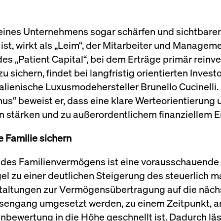
eines Unternehmens sogar schärfen und sichtbarer 
 ist, wirkt als „Leim“, der Mitarbeiter und Managem
s „Patient Capital“, bei dem Erträge primär reinv
ichern, findet bei langfristig orientierten Inves
italienische Luxusmodehersteller Brunello Cucinelli.
s“ beweist er, dass eine klare Werteorientierung 
 stärken und zu außerordentlichem finanziellem Er
e Familie sichern
ng des Familienvermögens ist eine vorausschauende
gel zu einer deutlichen Steigerung des steuerlich 
altungen zur Vermögensübertragung auf die näch
rsengang umgesetzt werden, zu einem Zeitpunkt, a
bewertung in die Höhe geschnellt ist. Dadurch läs