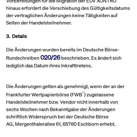
Vorbereitungen für die Migration der EDV XONTRO
um d
anzu
hinaus erfordert die Verschiebung des Gültigkeitsdatums
ApplicationGatewayAffinityCORS
www.cashmarket.deutsche-
Session
Dies
der vertraglichen Änderungen keine Tätigkeiten auf
boerse.com
Ver
Seiten der Handelsteilnehmer.
Last
um s
Clie
glei
3.
Details
Brow
werd
Benu
Die Änderungen wurden bereits im Deutsche Börse-
die 
020/26
effe
Rundschreiben
beschrieben. Es ändert sich
Ress
lediglich das Datum ihres Inkrafttretens.
verb
unte
(Cro
Shar
Bear
Die Änderungen gelten als genehmigt, wenn der an der
in v
Bere
®
Frankfurter Wertpapierbörse (FWB
) zugelassene
Handelsteilnehmer bzw. Vendor nicht innerhalb von
sechs Wochen nach Bekanntgabe der Änderungen
schriftlich Widerspruch bei der Deutsche Börse
Gültig
Name
Anbieter / Domain
Beschreibung
AG, Mergenthalerallee 61, 65760 Eschborn erhebt.
Anbieter /
bis
Gültig
Name
Beschreibung
Domain
bis
_pk_id.7.931a
www.cashmarket.deutsche-
1 Jahr
Dieser Cookie-Name
boerse.com
ist mit der Open-