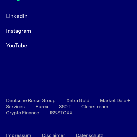
LinkedIn
Instagram
YouTube
Deutsche Börse Group
Xetra Gold
Market Data +
Services
Eurex
360T
Clearstream
Crypto Finance
ISS STOXX
Impressum
Disclaimer
Datenschutz