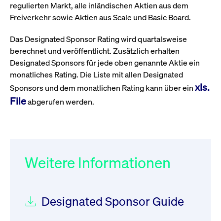
regulierten Markt, alle inländischen Aktien aus dem
Wird
Jetzt abonnieren
institutionellen Kunden Zugang zu einem
verw
Freiverkehr sowie Aktien aus Scale und Basic Board.
ano
Dark Pool, der die effiziente Ausführung
vom
zum Midpoint-Preis ermöglicht.
aufr
Das Designated Sponsor Rating wird quartalsweise
ApplicationGatewayAffinity
www.cashmarket.deutsche-
Session
Dies
berechnet und veröffentlicht. Zusätzlich erhalten
boerse.com
Affi
Designated Sponsors für jede oben genannte Aktie ein
Benu
Mehr
sich
monatliches Rating. Die Liste mit allen Designated
Anfr
inne
xls.
Sponsors und dem monatlichen Rating kann über ein
dens
gese
File
abgerufen werden.
Inte
Anw
gewä
CookieScriptConsent
CookieScript
1 Jahr
Dies
.cashmarket.deutsche-
Cook
boerse.com
verw
Einw
Weitere Informationen
für 
spei
Bann
Scri
ord
funk
Designated Sponsor Guide
ApplicationGatewayAffinityCORS
analytics.deutsche-
Session
Notw
boerse.com
vom 