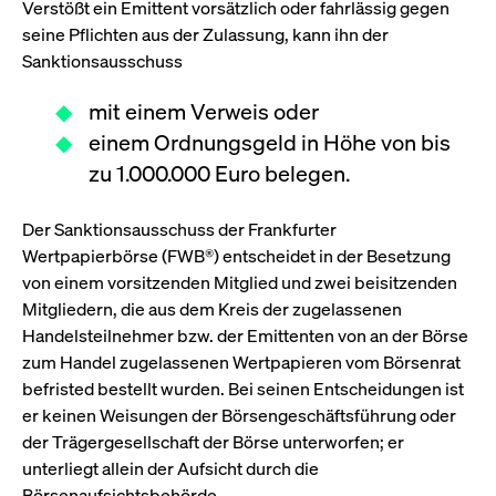
Verstößt ein Emittent vorsätzlich oder fahrlässig gegen
Wird
Jetzt abonnieren
institutionellen Kunden Zugang zu einem
verw
seine Pflichten aus der Zulassung, kann ihn der
ano
Dark Pool, der die effiziente Ausführung
Sanktionsausschuss
vom
zum Midpoint-Preis ermöglicht.
aufr
mit einem Verweis oder
ApplicationGatewayAffinity
www.cashmarket.deutsche-
Session
Dies
boerse.com
Affi
einem Ordnungsgeld in Höhe von bis
Benu
Mehr
sich
zu 1.000.000 Euro belegen.
Anfr
inne
dens
gese
Der Sanktionsausschuss der Frankfurter
Inte
Anw
Wertpapierbörse (FWB®) entscheidet in der Besetzung
gewä
von einem vorsitzenden Mitglied und zwei beisitzenden
CookieScriptConsent
CookieScript
1 Jahr
Dies
Mitgliedern, die aus dem Kreis der zugelassenen
.cashmarket.deutsche-
Cook
boerse.com
verw
Handelsteilnehmer bzw. der Emittenten von an der Börse
Einw
für 
zum Handel zugelassenen Wertpapieren vom Börsenrat
spei
befristed bestellt wurden. Bei seinen Entscheidungen ist
Bann
Scri
er keinen Weisungen der Börsengeschäftsführung oder
ord
funk
der Trägergesellschaft der Börse unterworfen; er
unterliegt allein der Aufsicht durch die
ApplicationGatewayAffinityCORS
analytics.deutsche-
Session
Notw
boerse.com
vom 
Börsenaufsichtsbehörde.