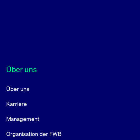
Wird
Jetzt abonnieren
institutionellen Kunden Zugang zu einem
verw
ano
Dark Pool, der die effiziente Ausführung
vom
zum Midpoint-Preis ermöglicht.
aufr
ApplicationGatewayAffinity
www.cashmarket.deutsche-
Session
Dies
boerse.com
Affi
Benu
Mehr
sich
Anfr
inne
dens
gese
Inte
Über uns
Anw
gewä
CookieScriptConsent
CookieScript
1 Jahr
Dies
Über uns
.cashmarket.deutsche-
Cook
boerse.com
verw
Einw
für 
Karriere
spei
Bann
Scri
Management
ord
funk
ApplicationGatewayAffinityCORS
analytics.deutsche-
Session
Notw
Organisation der FWB
boerse.com
vom 