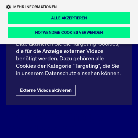
Eigenkapitalforum
Ring the Bell
MEHR INFORMATIONEN
Marktdaten
T7 Release 12.0
Fokus-News
Fonds
Regelwerke der FWB
ALLE AKZEPTIEREN
Europas führende Konferenz für
Externe Videos
IPO, Indexaufstieg oder Jubiläum:
Simulationskalender
Mediathek
Unternehmensfinanzierung.
Ordertypen und -attribute
Aktuelle regulatorische Themen
Feiern Sie Ihre Meilensteine auf dem
NOTWENDIGE COOKIES VERWENDEN
Börsenparkett in Frankfurt.
T7 WebGUI
Podcast
Bitte aktivieren Sie die Targeting-Cookies,
Xetra
Mehr
die für die Anzeige externer Videos
benötigt werden. Dazu gehören alle
ISV Registrierung & Software Management
Notwendige Cookies
Leistungs-Cookies
Targeting-Cookies
Mehr
Frankfurt
Cookies der Kategorie "Targeting", die Sie
Rundschreiben
Diese Cookies sind erforderlich um das reibungslose Funktionieren dieser
in unserem Datenschutz einsehen können.
Erweiterter Xetra Retail Service
Website zu gewährleisten (z.B. Session-Cookies, Cookie zur Speicherung der
Zulassung zum Handel
und Newsletter
hier festgelegten Cookie-Präferenzen, etc.). Diese erforderlichen Cookies
können daher nicht deaktiviert werden.
Digital Operational Resilience Act (DORA)
Externe Videos aktivieren
Gültig
Name
Anbieter / Domain
Bes
bis
Halten Sie sich über aktuelle Themen,
CM_SESSIONID
cashmarket.deutsche-
Session
Dies
Dokumentationen und Veranstaltungen
IPO: ASTA Energy
boerse.com
CAE
Xetra Midpoint
erfo
aus dem Börsenumfeld auf dem
Laufenden.
Solutions AG
JSESSIONID
Oracle Corporation
Session
Cook
www.cashmarket.deutsche-
Plat
boerse.com
von 
Die neue Handelsfunktion eröffnet
Webs