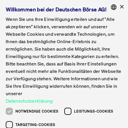
×
Willkommen bei der Deutschen Börse AG!
Wenn Sie uns Ihre Einwilligung erteilen und auf "Alle
Folgepflichten & Exchange Reporting
Get Listed
Featured
Raise Capital
List Products
Capital Market Partner
IPO & Bell Ringing Ceremony
Being Public
Featured
Issuer Services
Handel
Featured
Handelskalender
Handelbare Werte Xetra
Aktien
ETFs & ETPs
Xetra
Frankfurt
Zulassung zum Handel
Daten & Tech
Statistiken
Initiativen & Releases
Technologie
Informationskanal
Lösungen für Finanzmärkte
Informieren
Featured
Events
Veröffentlichungen
Rundschreiben
Bekanntmachungen
Regelwerke der FWB
Aktuelle regulatorische Themen
ENGLISH
Get Listed
System
akzeptieren" klicken, verwenden wir auf unserer
English
GERMAN
Webseite Cookies und verwandte Technologien, um
Vorteil Listing in Frankfurt
Road to IPO
Get Started
Suche
Mediagalerie
Capital Market Partner
Daten & Webservices
Folgepflichten Regulierter Markt
Xetra & Frankfurt Newsboard
Archiv
Handelbare Werte Frankfurt
Top Liquids (XLM)
Neue ETFs & ETPs
Fortlaufender Handel mit Auktionen
Handelsmodell fortlaufende Auktion
Entgelte und Gebühren
Neue Unternehmen
Cash Market Projektkalender
T7-Handelssystem
Service-Status
Für Börsen
Xetra & Frankfurt Newsboard
Event-Archiv
Pressemitteilungen
Deutsche Börse-Rundschreiben
FWB Bekanntmachungen
Bekanntmachung von Insolvenzverfahren
MiFID II
Statistiken
Featured
Featured
Featured
Featured
Being Public
...
Get Listed
IPO & Bell Ringing Ceremony
Mediagalerie
Ihnen das bestmögliche Online-Erlebnis zu
ENGLISH
ermöglichen. Sie haben auch die Möglichkeit, Ihre
Kontakte & Hotlines
IPO
Unsere Märkte
Kontakte & Hotlines
Veranstaltungen & Konferenzen
Folgepflichten Open Market
Xetra Midpoint
Simulationskalender
Downloads
Liste der handelbaren Aktien
Produkte
Designated Sponsor und Market Maker
Spezialisten
Handelsteilnehmer
Gelistete Unternehmen
T7 Release 15.0
T7 Cloud Simulation
Implementation News
Für Unternehmen
Pressemitteilungen
Mediengalerie: Veranstaltungen
Xetra & Frankfurt Newsboard
Open Market-Rundschreiben
Archiv - Bekanntmachungen
Bekanntmachung von Sanktionsverfahren
Nachhandelstransparenz
Übersicht
Raise Capital
Handelskalender
Initiativen & Releases
Events
IPO & Bell Ringing Ceremony
Mediagalerie
Handel
Einwilligung nur für bestimmte Kategorien zu erteilen.
Bitte beachten Sie, dass auf Basis Ihrer Einstellungen
Anleihen
Aktien
Training
Exchange Reporting System
Kontakte & Hotlines
DAX-Aktien
ESG-ETFs
Spezielle Ausführungsservices
Händlerzulassung
Umsatzstatistiken
T7 Release 14.1
Anbindung & Schnittstellen
T7 Maintenance-Übersicht
Beratungsservices
Kontakte & Hotlines
Anlegermitteilungen ETF
Spezialisten-Rundschreiben
FWB Informationen zu Listingverfahren
MiFID II Handelsaussetzungen
Issuer Services
Börse besuchen
List Products
Handelbare Werte Xetra
Technologie
Daten & Tech
eventuell nicht mehr alle Funktionalitäten der Webseite
Teilen
Drucken
Folgepflichten & Exchange Reporting
zur Verfügung stehen. Weitere Informationen und wie
DirectPlace
ETFs & ETPs
Krypto-ETNs
Schutzmechanismen
Ausländische Aktien
T7 Release 14.0
T7 GUI Launcher
Notfallprozesse
Xentric
Prospekte für die Zulassung an der FWB
Listing-Rundschreiben
Newsletter
Capital Market Partner
Aktien
Informationskanal
System
Informieren
Sie Ihre Einwilligung widerrufen können, finden Sie in
Einbeziehungsdokumente für die Einbeziehung in
unserer
Zertifikate & Optionsscheine
Multi-Currency
Marktqualität
ETFs & ETPs
T7 Release 13.1
Co-Location Services
Publikationen & Videos
Abonnements
Veröffentlichungen
IPO & Bell Ringing Ceremony
ETFs & ETPs
Lösungen für Finanzmärkte
Scale
IPO: ASTA Energy
Live Märkte
Datenschutzerklärung
Unsere Emittenten
Fonds
T7 Release 13.0
Unabhängige Software-Vendoren
ETF-Magazin
Rundschreiben
Anleihen
NOTWENDIGE COOKIES
LEISTUNGS-COOKIES
Solutions AG
Deutsches
XLM ETFs
Zertifikate und Optionsscheine
T7 Release 12.1
Publikationen
TARGETING-COOKIES
Bekanntmachungen
Zertifikate & Optionsscheine