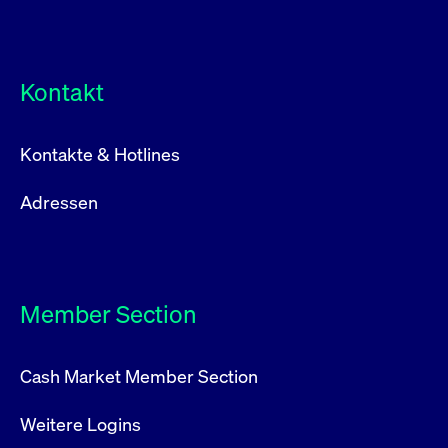
um d
anzu
ApplicationGatewayAffinityCORS
www.cashmarket.deutsche-
Session
Dies
boerse.com
Ver
Last
Kontakt
um s
Clie
glei
Brow
werd
Kontakte & Hotlines
Benu
die 
effe
Adressen
Ress
verb
unte
(Cro
Shar
Bear
in v
Bere
Member Section
Cash Market Member Section
Gültig
Name
Anbieter / Domain
Beschreibung
Anbieter /
bis
Gültig
Name
Beschreibung
Weitere Logins
Domain
bis
_pk_id.7.931a
www.cashmarket.deutsche-
1 Jahr
Dieser Cookie-Name
boerse.com
ist mit der Open-