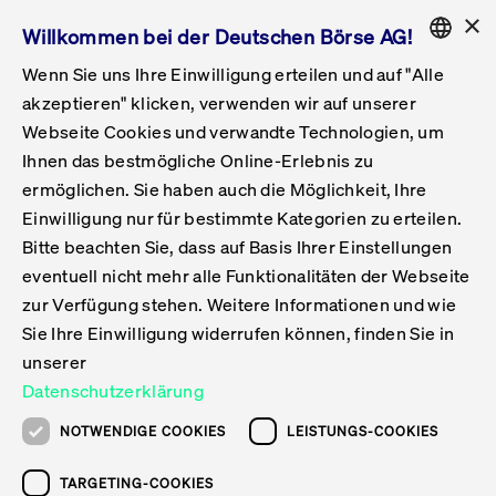
×
Willkommen bei der Deutschen Börse AG!
Wenn Sie uns Ihre Einwilligung erteilen und auf "Alle
Folgepflichten & Exchange Reporting
Get Listed
Featured
Raise Capital
List Products
Capital Market Partner
IPO & Bell Ringing Ceremony
Being Public
Featured
Issuer Services
Handel
Featured
Handelskalender
Handelbare Werte Xetra
Aktien
ETFs & ETPs
Xetra
Frankfurt
Zulassung zum Handel
Daten & Tech
Statistiken
Initiativen & Releases
Technologie
Informationskanal
Lösungen für Finanzmärkte
Informieren
Featured
Events
Veröffentlichungen
Rundschreiben
Bekanntmachungen
Regelwerke der FWB
Aktuelle regulatorische Themen
ENGLISH
Get Listed
System
akzeptieren" klicken, verwenden wir auf unserer
English
GERMAN
Webseite Cookies und verwandte Technologien, um
Vorteil Listing in Frankfurt
Road to IPO
Get Started
Suche
Mediagalerie
Capital Market Partner
Daten & Webservices
Folgepflichten Regulierter Markt
Xetra & Frankfurt Newsboard
Archiv
Handelbare Werte Frankfurt
Top Liquids (XLM)
Neue ETFs & ETPs
Fortlaufender Handel mit Auktionen
Handelsmodell fortlaufende Auktion
Entgelte und Gebühren
Neue Unternehmen
Cash Market Projektkalender
T7-Handelssystem
Service-Status
Für Börsen
Xetra & Frankfurt Newsboard
Event-Archiv
Pressemitteilungen
Deutsche Börse-Rundschreiben
FWB Bekanntmachungen
Bekanntmachung von Insolvenzverfahren
MiFID II
Statistiken
Featured
Featured
Featured
Featured
Being Public
...
Daten & Tech
Informationskanal
Implementation News
Ihnen das bestmögliche Online-Erlebnis zu
ENGLISH
ermöglichen. Sie haben auch die Möglichkeit, Ihre
Kontakte & Hotlines
IPO
Unsere Märkte
Kontakte & Hotlines
Veranstaltungen & Konferenzen
Folgepflichten Open Market
Xetra Midpoint
Simulationskalender
Downloads
Liste der handelbaren Aktien
Produkte
Designated Sponsor und Market Maker
Spezialisten
Handelsteilnehmer
Gelistete Unternehmen
T7 Release 15.0
T7 Cloud Simulation
Implementation News
Für Unternehmen
Pressemitteilungen
Mediengalerie: Veranstaltungen
Xetra & Frankfurt Newsboard
Open Market-Rundschreiben
Archiv - Bekanntmachungen
Bekanntmachung von Sanktionsverfahren
Nachhandelstransparenz
Übersicht
Raise Capital
Handelskalender
Initiativen & Releases
Events
Informationskanal
Service-Status
Implementation News
T7 Ma
Handel
Einwilligung nur für bestimmte Kategorien zu erteilen.
Bitte beachten Sie, dass auf Basis Ihrer Einstellungen
Anleihen
Aktien
Training
Exchange Reporting System
Kontakte & Hotlines
DAX-Aktien
ESG-ETFs
Spezielle Ausführungsservices
Händlerzulassung
Umsatzstatistiken
T7 Release 14.1
Anbindung & Schnittstellen
T7 Maintenance-Übersicht
Beratungsservices
Kontakte & Hotlines
Anlegermitteilungen ETF
Spezialisten-Rundschreiben
FWB Informationen zu Listingverfahren
MiFID II Handelsaussetzungen
Issuer Services
Börse besuchen
List Products
Handelbare Werte Xetra
Technologie
Daten & Tech
eventuell nicht mehr alle Funktionalitäten der Webseite
Teilen
Drucken
Folgepflichten & Exchange Reporting
zur Verfügung stehen. Weitere Informationen und wie
DirectPlace
ETFs & ETPs
Krypto-ETNs
Schutzmechanismen
Ausländische Aktien
T7 Release 14.0
T7 GUI Launcher
Notfallprozesse
Xentric
Prospekte für die Zulassung an der FWB
Listing-Rundschreiben
Newsletter
Capital Market Partner
Aktien
Informationskanal
System
Informieren
Sie Ihre Einwilligung widerrufen können, finden Sie in
10. Juni 2026
Einbeziehungsdokumente für die Einbeziehung in
unserer
Zertifikate & Optionsscheine
Multi-Currency
Marktqualität
ETFs & ETPs
T7 Release 13.1
Co-Location Services
Publikationen & Videos
Abonnements
Veröffentlichungen
IPO & Bell Ringing Ceremony
ETFs & ETPs
Lösungen für Finanzmärkte
Scale
Live Märkte
Datenschutzerklärung
White Rabbit Maintenance on 13th of
Unsere Emittenten
Fonds
T7 Release 13.0
Unabhängige Software-Vendoren
ETF-Magazin
Rundschreiben
Anleihen
NOTWENDIGE COOKIES
LEISTUNGS-COOKIES
June 2026
Deutsches
XLM ETFs
Zertifikate und Optionsscheine
T7 Release 12.1
Publikationen
TARGETING-COOKIES
Bekanntmachungen
Zertifikate & Optionsscheine