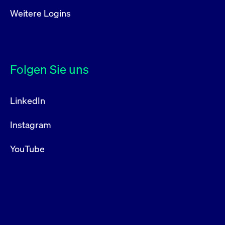
um d
anzu
Weitere Logins
ApplicationGatewayAffinityCORS
www.cashmarket.deutsche-
Session
Dies
boerse.com
Ver
Last
um s
Clie
glei
Brow
Folgen Sie uns
werd
Benu
die 
effe
LinkedIn
Ress
verb
unte
(Cro
Instagram
Shar
Bear
in v
YouTube
Bere
Gültig
Name
Anbieter / Domain
Beschreibung
Anbieter /
bis
Gültig
Name
Beschreibung
Domain
bis
_pk_id.7.931a
www.cashmarket.deutsche-
1 Jahr
Dieser Cookie-Name
boerse.com
ist mit der Open-