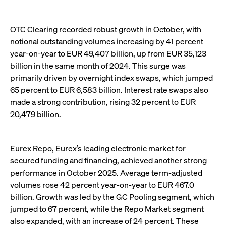
Wird
Jetzt abonnieren
institutionellen Kunden Zugang zu einem
verw
ano
Dark Pool, der die effiziente Ausführung
vom
OTC Clearing recorded robust growth in October, with
zum Midpoint-Preis ermöglicht.
aufr
notional outstanding volumes increasing by 41 percent
ApplicationGatewayAffinity
www.cashmarket.deutsche-
Session
Dies
year-on-year to EUR 49,407 billion, up from EUR 35,123
boerse.com
Affi
Benu
billion in the same month of 2024. This surge was
Mehr
sich
primarily driven by overnight index swaps, which jumped
Anfr
inne
65 percent to EUR 6,583 billion. Interest rate swaps also
dens
gese
made a strong contribution, rising 32 percent to EUR
Inte
20,479 billion.
Anw
gewä
CookieScriptConsent
CookieScript
1 Jahr
Dies
.cashmarket.deutsche-
Cook
Eurex Repo, Eurex’s leading electronic market for
boerse.com
verw
Einw
secured funding and financing, achieved another strong
für 
spei
performance in October 2025. Average term-adjusted
Bann
volumes rose 42 percent year-on-year to EUR 467.0
Scri
ord
billion. Growth was led by the GC Pooling segment, which
funk
jumped to 67 percent, while the Repo Market segment
ApplicationGatewayAffinityCORS
analytics.deutsche-
Session
Notw
also expanded, with an increase of 24 percent. These
boerse.com
vom 