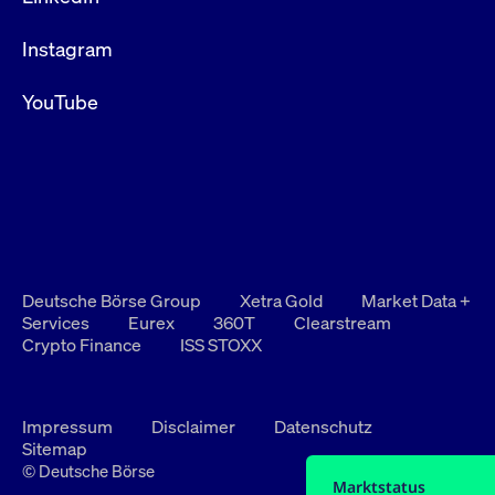
Instagram
YouTube
Deutsche Börse Group
Xetra Gold
Market Data +
Services
Eurex
360T
Clearstream
Crypto Finance
ISS STOXX
Impressum
Disclaimer
Datenschutz
Sitemap
© Deutsche Börse
Marktstatus