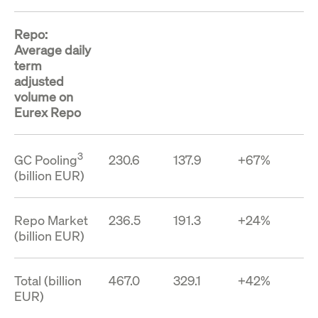
Repo:
Average daily
term
adjusted
volume on
Eurex Repo
3
GC Pooling
230.6
137.9
+67%
(billion EUR)
Repo Market
236.5
191.3
+24%
(billion EUR)
Total (billion
467.0
329.1
+42%
EUR)