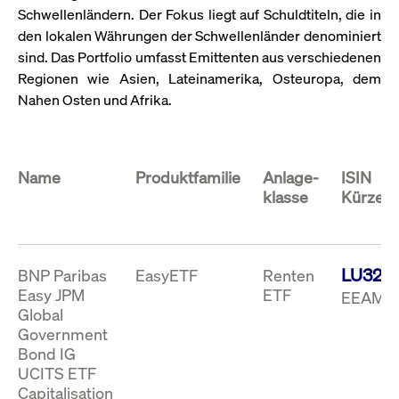
Wird
Schwellenländern. Der Fokus liegt auf Schuldtiteln, die in
Jetzt abonnieren
institutionellen Kunden Zugang zu einem
verw
den lokalen Währungen der Schwellenländer denominiert
ano
Dark Pool, der die effiziente Ausführung
vom
sind. Das Portfolio umfasst Emittenten aus verschiedenen
zum Midpoint-Preis ermöglicht.
aufr
Regionen wie Asien, Lateinamerika, Osteuropa, dem
ApplicationGatewayAffinity
www.cashmarket.deutsche-
Session
Dies
Nahen Osten und Afrika.
boerse.com
Affi
Benu
Mehr
sich
Anfr
inne
dens
Name
Produktfamilie
Anlage-
ISIN
gese
Inte
klasse
Kürzel*
Anw
gewä
CookieScriptConsent
CookieScript
1 Jahr
Dies
.cashmarket.deutsche-
Cook
boerse.com
verw
LU321
BNP Paribas
EasyETF
Renten
Einw
für 
Easy JPM
ETF
EEAM (
spei
Global
Bann
Scri
Government
ord
funk
Bond IG
UCITS ETF
ApplicationGatewayAffinityCORS
analytics.deutsche-
Session
Notw
boerse.com
vom 
Capitalisation