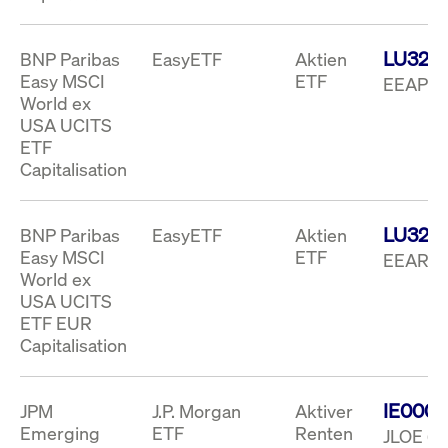
um d
anzu
ApplicationGatewayAffinityCORS
www.cashmarket.deutsche-
Session
Dies
LU321
BNP Paribas
EasyETF
Aktien
boerse.com
Ver
Last
Easy MSCI
ETF
EEAP (
um s
World ex
Clie
glei
USA UCITS
Brow
werd
ETF
Benu
Capitalisation
die 
effe
Ress
verb
unte
LU325
BNP Paribas
EasyETF
Aktien
(Cro
Easy MSCI
ETF
Shar
EEAR (
Bear
World ex
in v
Bere
USA UCITS
ETF EUR
Capitalisation
Gültig
Name
Anbieter / Domain
Beschreibung
Anbieter /
bis
Gültig
IE000
JPM
J.P. Morgan
Aktiver
Name
Beschreibung
Domain
bis
Emerging
ETF
Renten
JLOE (E
_pk_id.7.931a
www.cashmarket.deutsche-
1 Jahr
Dieser Cookie-Name
boerse.com
ist mit der Open-