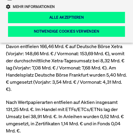
Eigenkapitalforum
Ring the Bell
MEHR INFORMATIONEN
Marktdaten
T7 Release 12.0
Fokus-News
An der Deutschen Börse mit ihren Handelsplätzen Xetra
Fonds
Regelwerke der FWB
ALLE AKZEPTIEREN
und Frankfurt wurde im Mai ein Handelsvolumen von
Europas führende Konferenz für
IPO, Indexaufstieg oder Jubiläum:
Simulationskalender
Mediathek
171,85 Mrd. € erzielt (Vorjahr: 152,20 Mrd. € / Vormonat:
Unternehmensfinanzierung.
Ordertypen und -attribute
Aktuelle regulatorische Themen
Feiern Sie Ihre Meilensteine auf dem
NOTWENDIGE COOKIES VERWENDEN
158,00 Mrd. €).
Börsenparkett in Frankfurt.
T7 WebGUI
Podcast
Xetra
Mehr
Davon entfielen 166,46 Mrd. € auf Deutsche Börse Xetra
(Vorjahr: 148,66 Mrd. € / Vormonat: 153,69 Mrd. €), womit
ISV Registrierung & Software Management
Notwendige Cookies
Leistungs-Cookies
Targeting-Cookies
Mehr
Frankfurt
der durchschnittliche Xetra-Tagesumsatz bei 8,32 Mrd. €
Rundschreiben
Diese Cookies sind erforderlich um das reibungslose Funktionieren dieser
lag (Vorjahr: 7,08 Mrd. € / Vormonat: 7,68 Mrd. €). Am
Erweiterter Xetra Retail Service
Website zu gewährleisten (z.B. Session-Cookies, Cookie zur Speicherung der
Handelsplatz Deutsche Börse Frankfurt wurden 5,40 Mrd.
Zulassung zum Handel
und Newsletter
hier festgelegten Cookie-Präferenzen, etc.). Diese erforderlichen Cookies
können daher nicht deaktiviert werden.
€ umgesetzt (Vorjahr: 3,54 Mrd. € / Vormonat: 4,31 Mrd.
Digital Operational Resilience Act (DORA)
€).
Gültig
Name
Anbieter / Domain
Bes
bis
Halten Sie sich über aktuelle Themen,
Nach Wertpapierarten entfielen auf Aktien insgesamt
CM_SESSIONID
cashmarket.deutsche-
Session
Dies
Dokumentationen und Veranstaltungen
boerse.com
CAE
131,25 Mrd. €. Im Handel mit ETFs/ETCs/ETNs lag der
Xetra Midpoint
erfo
aus dem Börsenumfeld auf dem
Umsatz bei 38,91 Mrd. €. In Anleihen wurden 0,52 Mrd. €
Laufenden.
JSESSIONID
Oracle Corporation
Session
Cook
umgesetzt, in Zertifikaten 1,14 Mrd. € und in Fonds 0,04
www.cashmarket.deutsche-
Plat
boerse.com
von 
Mrd. €.
Die neue Handelsfunktion eröffnet
Webs