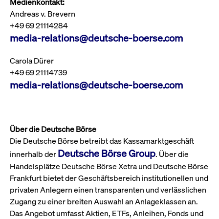
Medienkontakt:
um d
anzu
Andreas v. Brevern
ApplicationGatewayAffinityCORS
www.cashmarket.deutsche-
Session
Dies
+49 69 21114284
boerse.com
Ver
media-relations@deutsche-boerse.com
Last
um s
Clie
glei
Carola Dürer
Brow
werd
+49 69 21114739
Benu
media-relations@deutsche-boerse.com
die 
effe
Ress
verb
unte
(Cro
Shar
Über die Deutsche Börse
Bear
in v
Die Deutsche Börse betreibt das Kassamarktgeschäft
Bere
Deutsche Börse Group
innerhalb der
. Über die
Handelsplätze Deutsche Börse Xetra und Deutsche Börse
Frankfurt bietet der Geschäftsbereich institutionellen und
privaten Anlegern einen transparenten und verlässlichen
Gültig
Name
Anbieter / Domain
Beschreibung
Anbieter /
bis
Gültig
Zugang zu einer breiten Auswahl an Anlageklassen an.
Name
Beschreibung
Domain
bis
Das Angebot umfasst Aktien, ETFs, Anleihen, Fonds und
_pk_id.7.931a
www.cashmarket.deutsche-
1 Jahr
Dieser Cookie-Name
boerse.com
ist mit der Open-