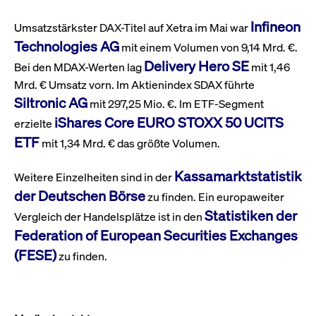
Wird
Jetzt abonnieren
institutionellen Kunden Zugang zu einem
verw
Infineon
Umsatzstärkster DAX-Titel auf Xetra im Mai war
ano
Dark Pool, der die effiziente Ausführung
vom
Technologies AG
mit einem Volumen von 9,14 Mrd. €.
zum Midpoint-Preis ermöglicht.
aufr
Delivery Hero SE
Bei den MDAX-Werten lag
mit 1,46
ApplicationGatewayAffinity
www.cashmarket.deutsche-
Session
Dies
boerse.com
Affi
Mrd. € Umsatz vorn. Im Aktienindex SDAX führte
Benu
Mehr
sich
Siltronic AG
mit 297,25 Mio. €. Im ETF-Segment
Anfr
inne
iShares Core EURO STOXX 50 UCITS
erzielte
dens
gese
ETF
mit 1,34 Mrd. € das größte Volumen.
Inte
Anw
gewä
Kassamarktstatistik
Weitere Einzelheiten sind in der
CookieScriptConsent
CookieScript
1 Jahr
Dies
der Deutschen Börse
zu finden. Ein europaweiter
.cashmarket.deutsche-
Cook
boerse.com
verw
Statistiken der
Vergleich der Handelsplätze ist in den
Einw
für 
Federation of European Securities Exchanges
spei
Bann
(FESE)
zu finden.
Scri
ord
funk
ApplicationGatewayAffinityCORS
analytics.deutsche-
Session
Notw
boerse.com
vom 