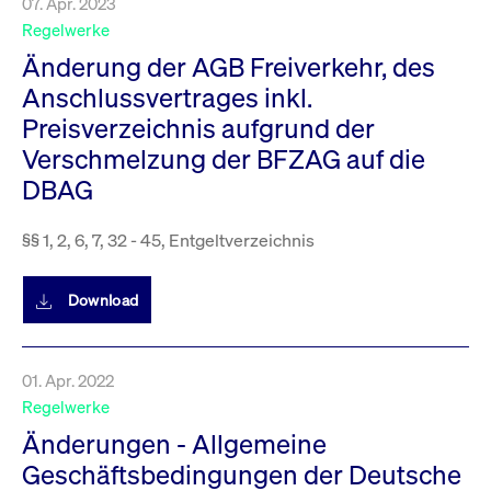
07. Apr. 2023
um d
anzu
Regelwerke
ApplicationGatewayAffinityCORS
www.cashmarket.deutsche-
Session
Dies
Änderung der AGB Freiverkehr, des
boerse.com
Ver
Last
Anschlussvertrages inkl.
um s
Clie
Preisverzeichnis aufgrund der
glei
Brow
Verschmelzung der BFZAG auf die
werd
Benu
DBAG
die 
effe
Ress
verb
§§ 1, 2, 6, 7, 32 - 45, Entgeltverzeichnis
unte
(Cro
Shar
Bear
Download
in v
Bere
01. Apr. 2022
Regelwerke
Gültig
Name
Anbieter / Domain
Beschreibung
Änderungen - Allgemeine
Anbieter /
bis
Gültig
Name
Beschreibung
Domain
bis
Geschäftsbedingungen der Deutsche
_pk_id.7.931a
www.cashmarket.deutsche-
1 Jahr
Dieser Cookie-Name
boerse.com
ist mit der Open-