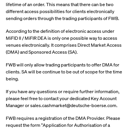
um d
lifetime of an order. This means that there can be two
anzu
different access possibilities for clients electronically
ApplicationGatewayAffinityCORS
www.cashmarket.deutsche-
Session
Dies
boerse.com
Ver
sending orders through the trading participants of FWB.
Last
um s
Clie
According to the definition of electronic access under
glei
MiFID II / MiFIR DEA is only one possible way to access
Brow
werd
venues electronically. It comprises Direct Market Access
Benu
die 
(DMA) and Sponsored Access (SA).
effe
Ress
verb
FWB will only allow trading participants to offer DMA for
unte
(Cro
clients. SA will be continue to be out of scope for the time
Shar
being.
Bear
in v
Bere
If you have any questions or require further information,
please feel free to contact your dedicated Key Account
Manager or sales.cashmarket@deutsche-boerse.com.
Gültig
Name
Anbieter / Domain
Beschreibung
FWB requires a registration of the DMA Provider. Please
Anbieter /
bis
Gültig
Name
Beschreibung
Domain
bis
request the form "Application for Authorisation of a
_pk_id.7.931a
www.cashmarket.deutsche-
1 Jahr
Dieser Cookie-Name
boerse.com
ist mit der Open-