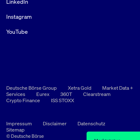
LinkedIn
Instagram
YouTube
Deutsche Börse Group
Xetra Gold
Market Data +
Services
Eurex
360T
Clearstream
Crypto Finance
ISS STOXX
Impressum
Disclaimer
Datenschutz
Sitemap
© Deutsche Börse