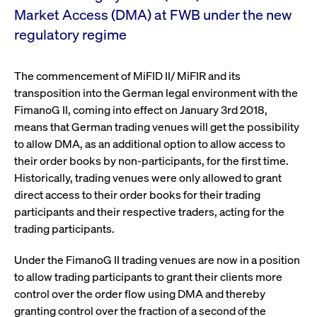
Wird
Jetzt abonnieren
Market Access (DMA) at FWB under the new
institutionellen Kunden Zugang zu einem
verw
ano
Dark Pool, der die effiziente Ausführung
regulatory regime
vom
zum Midpoint-Preis ermöglicht.
aufr
ApplicationGatewayAffinity
www.cashmarket.deutsche-
Session
Dies
The commencement of MiFID II/ MiFIR and its
boerse.com
Affi
Benu
Mehr
transposition into the German legal environment with the
sich
FimanoG II, coming into effect on January 3rd 2018,
Anfr
inne
means that German trading venues will get the possibility
dens
gese
to allow DMA, as an additional option to allow access to
Inte
Anw
their order books by non-participants, for the first time.
gewä
Historically, trading venues were only allowed to grant
CookieScriptConsent
CookieScript
1 Jahr
Dies
direct access to their order books for their trading
.cashmarket.deutsche-
Cook
boerse.com
verw
participants and their respective traders, acting for the
Einw
trading participants.
für 
spei
Bann
Under the FimanoG II trading venues are now in a position
Scri
ord
to allow trading participants to grant their clients more
funk
control over the order flow using DMA and thereby
ApplicationGatewayAffinityCORS
analytics.deutsche-
Session
Notw
boerse.com
vom 
granting control over the fraction of a second of the