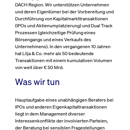
Wird
DACH Region. Wir unterstützen Unternehmen
Jetzt abonnieren
institutionellen Kunden Zugang zu einem
verw
und deren Eigentümer bei der Vorbereitung und
ano
Dark Pool, der die effiziente Ausführung
vom
Durchführung von Kapitalmarkttransaktionen
zum Midpoint-Preis ermöglicht.
aufr
(IPOs und Aktienumplatzierung) und Dual Track
ApplicationGatewayAffinity
www.cashmarket.deutsche-
Session
Dies
Prozessen (gleichzeitige Prüfung eines
boerse.com
Affi
Benu
Mehr
Börsengangs und eines Verkaufs des
sich
Anfr
Unternehmens). In den vergangenen 10 Jahren
inne
dens
hat Lilja & Co. mehr als 50 bedeutende
gese
Transaktionen mit einem kumulativen Volumen
Inte
Anw
von weit über € 50 Mrd.
gewä
CookieScriptConsent
CookieScript
1 Jahr
Dies
Was wir tun
.cashmarket.deutsche-
Cook
boerse.com
verw
Einw
für 
spei
Hauptaufgabe eines unabhängigen Beraters bei
Bann
Scri
IPOs und anderen Eigenkapitaltransaktionen
ord
liegt in dem Management diverser
funk
Interessenkonflikte der involvierten Parteien,
ApplicationGatewayAffinityCORS
analytics.deutsche-
Session
Notw
boerse.com
vom 
der Beratung bei sensiblen Fragestellungen