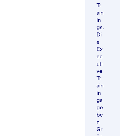
Tr
ain
in
gs.
Di
e
Ex
ec
uti
ve
Tr
ain
in
gs
ge
be
n
Gr