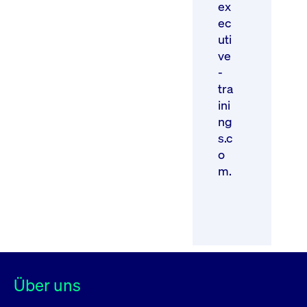
ex
ec
uti
ve
-
tra
ini
ng
s.c
o
m.
Tätigkeitsbereich
Kontakt
Über uns
Aktien (6)