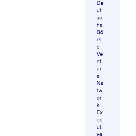
De
ut
sc
he
Bö
rs
e
Ve
nt
ur
e
Ne
tw
or
k
Ex
ec
uti
ve