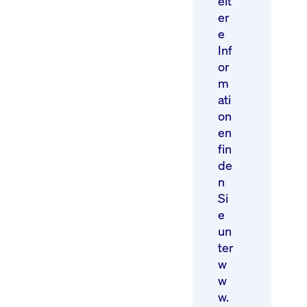
eit
er
e
Inf
or
m
ati
on
en
fin
de
n
Si
e
un
ter
w
w
w.