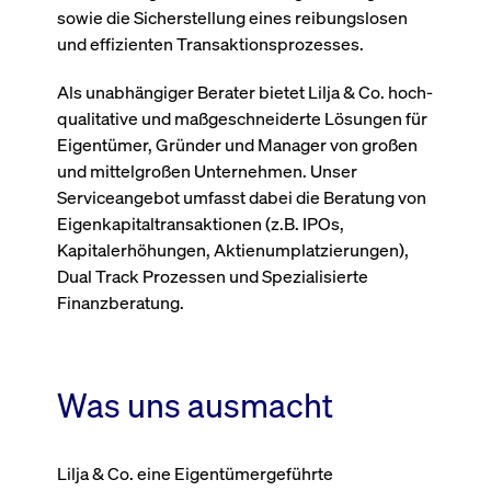
um d
sowie die Sicherstellung eines reibungslosen
anzu
und effizienten Transaktionsprozesses.
ApplicationGatewayAffinityCORS
www.cashmarket.deutsche-
Session
Dies
boerse.com
Ver
Last
Als unabhängiger Berater bietet Lilja & Co. hoch-
um s
Clie
qualitative und maßgeschneiderte Lösungen für
glei
Brow
Eigentümer, Gründer und Manager von großen
werd
und mittelgroßen Unternehmen. Unser
Benu
die 
Serviceangebot umfasst dabei die Beratung von
effe
Ress
Eigenkapitaltransaktionen (z.B. IPOs,
verb
Kapitalerhöhungen, Aktienumplatzierungen),
unte
(Cro
Dual Track Prozessen und Spezialisierte
Shar
Bear
Finanzberatung.
in v
Bere
Was uns ausmacht
Gültig
Name
Anbieter / Domain
Beschreibung
Anbieter /
bis
Gültig
Name
Beschreibung
Domain
bis
Lilja & Co. eine Eigentümergeführte
_pk_id.7.931a
www.cashmarket.deutsche-
1 Jahr
Dieser Cookie-Name
boerse.com
ist mit der Open-