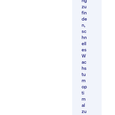
ng
zu
fin
de
n,
sc
hn
ell
es
W
ac
hs
tu
m
op
ti
m
al
zu