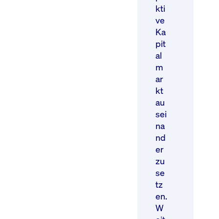
kti
ve
Ka
pit
al
m
ar
kt
au
sei
na
nd
er
zu
se
tz
en.
W