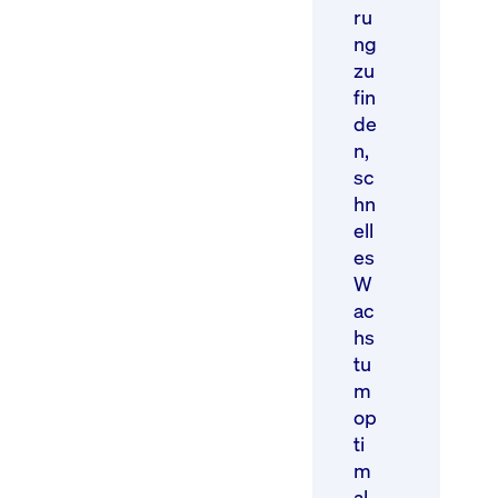
ru
ng
zu
fin
de
n,
sc
hn
ell
es
W
ac
hs
tu
m
op
ti
m
al