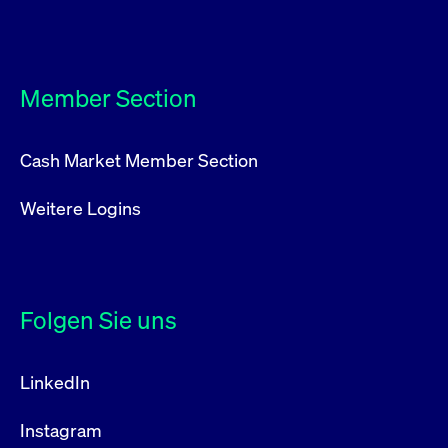
Antragstellender Partner
Dorothee Blessing
Serviceleistender Partner
Regional Head Deutschland/Österreich/Schweiz
Member Section
Stefan Weiner
Cash Market Member Section
Head of Equity Capital Markets Germany
Weitere Logins
Folgen Sie uns
LinkedIn
Instagram