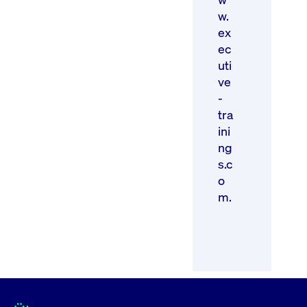
w.
ex
ec
uti
ve
-
tra
ini
ng
s.c
o
m.
Kontakt
Hinweis: Für die Aktualität und Vollständigkeit ist