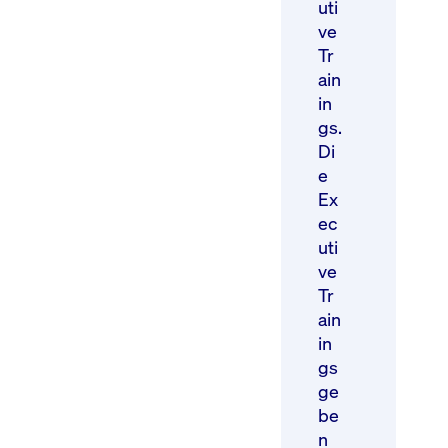
uti
ve
Tr
ain
in
gs.
Di
e
Ex
ec
uti
ve
Tr
ain
in
gs
ge
be
n