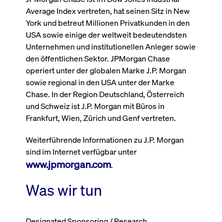
Wird
Jetzt abonnieren
institutionellen Kunden Zugang zu einem
Average Index vertreten, hat seinen Sitz in New
verw
ano
Dark Pool, der die effiziente Ausführung
York und betreut Millionen Privatkunden in den
vom
zum Midpoint-Preis ermöglicht.
USA sowie einige der weltweit bedeutendsten
aufr
Unternehmen und institutionellen Anleger sowie
ApplicationGatewayAffinity
www.cashmarket.deutsche-
Session
Dies
boerse.com
Affi
den öffentlichen Sektor. JPMorgan Chase
Benu
Mehr
sich
operiert unter der globalen Marke J.P. Morgan
Anfr
sowie regional in den USA unter der Marke
inne
dens
Chase. In der Region Deutschland, Österreich
gese
Inte
und Schweiz ist J.P. Morgan mit Büros in
Anw
Frankfurt, Wien, Zürich und Genf vertreten.
gewä
CookieScriptConsent
CookieScript
1 Jahr
Dies
Weiterführende Informationen zu J.P. Morgan
.cashmarket.deutsche-
Cook
boerse.com
verw
sind im Internet verfügbar unter
Einw
für 
www.jpmorgan.com
.
spei
Bann
Scri
Was wir tun
ord
funk
ApplicationGatewayAffinityCORS
analytics.deutsche-
Session
Notw
boerse.com
vom 
Designated Sponsoring / Research,