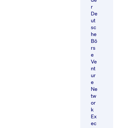
r
De
ut
sc
he
Bö
rs
e
Ve
nt
ur
e
Ne
tw
or
k
Ex
ec