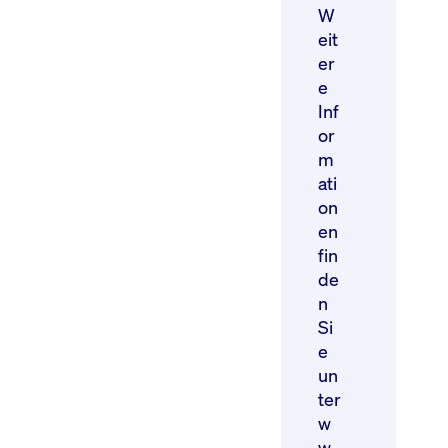
W
eit
er
e
Inf
or
m
ati
on
en
fin
de
n
Si
e
un
ter
w
w