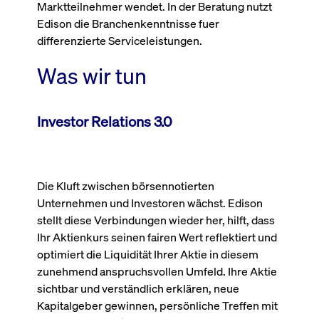
Marktteilnehmer wendet. In der Beratung nutzt
Wird
Jetzt abonnieren
institutionellen Kunden Zugang zu einem
verw
Edison die Branchenkenntnisse fuer
ano
Dark Pool, der die effiziente Ausführung
differenzierte Serviceleistungen.
vom
zum Midpoint-Preis ermöglicht.
aufr
Was wir tun
ApplicationGatewayAffinity
www.cashmarket.deutsche-
Session
Dies
boerse.com
Affi
Benu
Mehr
sich
Anfr
Investor Relations 3.0
inne
dens
gese
Inte
Anw
gewä
Die Kluft zwischen börsennotierten
CookieScriptConsent
CookieScript
1 Jahr
Dies
.cashmarket.deutsche-
Cook
Unternehmen und Investoren wächst. Edison
boerse.com
verw
stellt diese Verbindungen wieder her, hilft, dass
Einw
für 
Ihr Aktienkurs seinen fairen Wert reflektiert und
spei
Bann
optimiert die Liquidität Ihrer Aktie in diesem
Scri
zunehmend anspruchsvollen Umfeld. Ihre Aktie
ord
funk
sichtbar und verständlich erklären, neue
ApplicationGatewayAffinityCORS
analytics.deutsche-
Session
Notw
Kapitalgeber gewinnen, persönliche Treffen mit
boerse.com
vom 