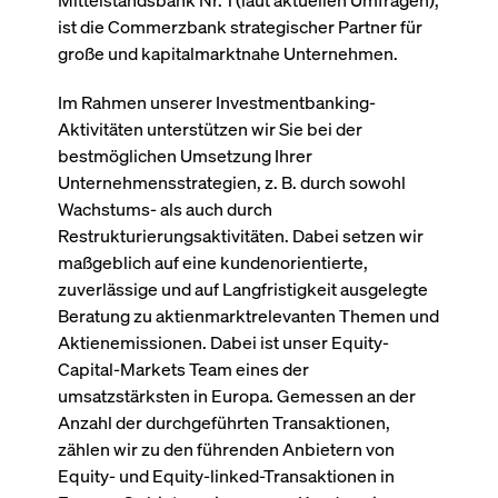
Mittelstandsbank Nr. 1 (laut aktuellen Umfragen),
Wird
Jetzt abonnieren
institutionellen Kunden Zugang zu einem
ist die Commerzbank strategischer Partner für
verw
ano
Dark Pool, der die effiziente Ausführung
große und kapitalmarktnahe Unternehmen.
vom
zum Midpoint-Preis ermöglicht.
aufr
Im Rahmen unserer Investmentbanking-
ApplicationGatewayAffinity
www.cashmarket.deutsche-
Session
Dies
boerse.com
Affi
Aktivitäten unterstützen wir Sie bei der
Benu
Mehr
bestmöglichen Umsetzung Ihrer
sich
Anfr
Unternehmensstrategien, z. B. durch sowohl
inne
dens
Wachstums- als auch durch
gese
Inte
Restrukturierungsaktivitäten. Dabei setzen wir
Anw
maßgeblich auf eine kundenorientierte,
gewä
zuverlässige und auf Langfristigkeit ausgelegte
CookieScriptConsent
CookieScript
1 Jahr
Dies
.cashmarket.deutsche-
Cook
Beratung zu aktienmarktrelevanten Themen und
boerse.com
verw
Aktienemissionen. Dabei ist unser Equity-
Einw
für 
Capital-Markets Team eines der
spei
Bann
umsatzstärksten in Europa. Gemessen an der
Scri
Anzahl der durchgeführten Transaktionen,
ord
funk
zählen wir zu den führenden Anbietern von
ApplicationGatewayAffinityCORS
analytics.deutsche-
Session
Notw
Equity- und Equity-linked-Transaktionen in
boerse.com
vom 