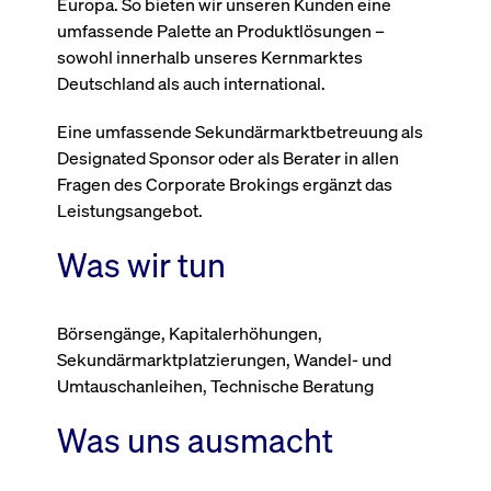
um d
Europa. So bieten wir unseren Kunden eine
anzu
umfassende Palette an Produktlösungen –
ApplicationGatewayAffinityCORS
www.cashmarket.deutsche-
Session
Dies
sowohl innerhalb unseres Kernmarktes
boerse.com
Ver
Last
Deutschland als auch international.
um s
Clie
glei
Eine umfassende Sekundärmarktbetreuung als
Brow
Designated Sponsor oder als Berater in allen
werd
Benu
Fragen des Corporate Brokings ergänzt das
die 
effe
Leistungsangebot.
Ress
verb
unte
Was wir tun
(Cro
Shar
Bear
in v
Bere
Börsengänge, Kapitalerhöhungen,
Sekundärmarktplatzierungen, Wandel- und
Umtauschanleihen, Technische Beratung
Gültig
Was uns ausmacht
Name
Anbieter / Domain
Beschreibung
Anbieter /
bis
Gültig
Name
Beschreibung
Domain
bis
_pk_id.7.931a
www.cashmarket.deutsche-
1 Jahr
Dieser Cookie-Name
boerse.com
ist mit der Open-