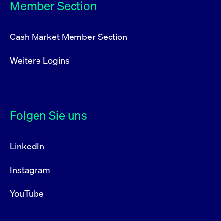
Mobile: +49 (0) 160 532 24 13
Member Section
zum regulierten Markt
E-Mail:
markus.pfeifer
@commerzbank.com
Cash Market Member Section
Weitere Logins
Folgen Sie uns
LinkedIn
Instagram
YouTube