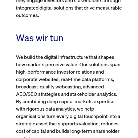
they engage investors and stakeholders through
Wird
Jetzt abonnieren
institutionellen Kunden Zugang zu einem
integrated digital solutions that drive measurable
verw
ano
Dark Pool, der die effiziente Ausführung
outcomes.
vom
zum Midpoint-Preis ermöglicht.
aufr
ApplicationGatewayAffinity
www.cashmarket.deutsche-
Session
Dies
Was wir tun
boerse.com
Affi
Benu
Mehr
sich
Anfr
inne
dens
We build the digital infrastructure that shapes
gese
how markets perceive value. Our solutions span
Inte
Anw
high-performance investor relations and
gewä
corporate websites, real-time data platforms,
CookieScriptConsent
CookieScript
1 Jahr
Dies
broadcast-quality webcasting, advanced
.cashmarket.deutsche-
Cook
boerse.com
verw
AEO/SEO strategies and stakeholder analytics.
Einw
für 
By combining deep capital markets expertise
spei
with rigorous data analytics, we help
Bann
Scri
organisations turn every digital touchpoint into a
ord
funk
strategic asset that supports valuation, reduces
ApplicationGatewayAffinityCORS
analytics.deutsche-
Session
Notw
cost of capital and builds long-term shareholder
boerse.com
vom 