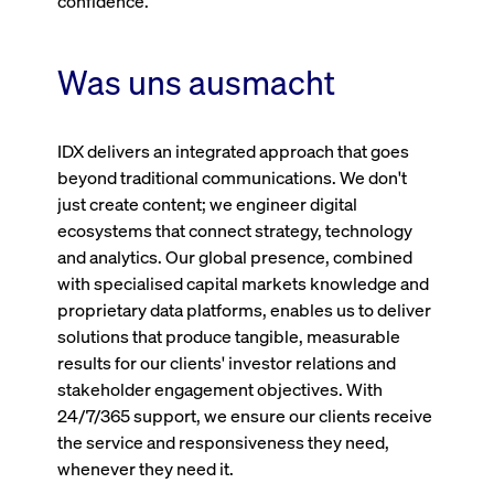
confidence.
um d
anzu
ApplicationGatewayAffinityCORS
www.cashmarket.deutsche-
Session
Dies
boerse.com
Ver
Was uns ausmacht
Last
um s
Clie
glei
Brow
IDX delivers an integrated approach that goes
werd
Benu
beyond traditional communications. We don't
die 
just create content; we engineer digital
effe
Ress
ecosystems that connect strategy, technology
verb
unte
and analytics. Our global presence, combined
(Cro
with specialised capital markets knowledge and
Shar
Bear
proprietary data platforms, enables us to deliver
in v
Bere
solutions that produce tangible, measurable
results for our clients' investor relations and
stakeholder engagement objectives. With
24/7/365 support, we ensure our clients receive
Gültig
Name
Anbieter / Domain
Beschreibung
the service and responsiveness they need,
Anbieter /
bis
Gültig
Name
Beschreibung
Domain
bis
whenever they need it.
_pk_id.7.931a
www.cashmarket.deutsche-
1 Jahr
Dieser Cookie-Name
boerse.com
ist mit der Open-