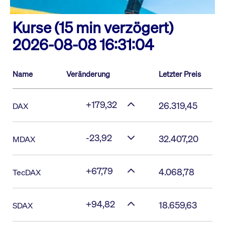
Kurse (15 min verzögert)
2026-08-08 16:31:04
Name
Veränderung
Letzter Preis
+179,32
26.319,45
DAX
-23,92
32.407,20
MDAX
+67,79
4.068,78
TecDAX
+94,82
18.659,63
SDAX