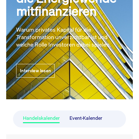
mitfinanzieren
Warum privates Kapital für die
Transformation unverzichtbar ist und
welche Rolle Investoren dabei spielen.
Interview lesen
Handelskalender
Event-Kalender