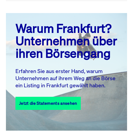
August 26
prev
next
Warum Frankfurt?
MO.
DI.
MI.
DO.
FR.
SA.
SO.
Unternehmen über
1
2
ihren Börsengang
3
4
5
6
7
9
8
10
11
12
13
14
15
16
Erfahren Sie aus erster Hand, warum
Unternehmen auf ihrem Weg an die Börse
17
18
19
20
21
22
23
ein Listing in Frankfurt gewählt haben.
24
25
27
28
29
30
26
Jetzt die Statements ansehen
31
Alle Events