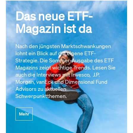
Das neue ETF-
Magazin ist da
Nach den jüngsten Marktschwankungen
lohnt ein Blick auf die eigene ETF-
Strategie. Die Sommer-Ausgabe des ETF
Magazins zeigt wichtige Trends. Lesen Sie
auch die Interviews mit Invesco, J.P.
Morgan, vanEck und Dimensional Fund
Advisors zu aktuellen
Schwerpunktthemen.
Mehr