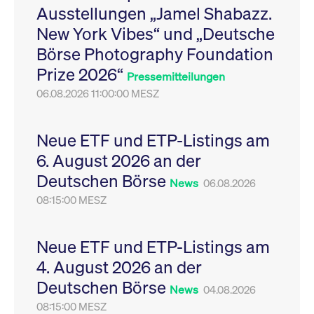
Ausstellungen „Jamel Shabazz.
Leistung der Website
VISITOR_PRIVACY_METADATA
YouTube
6
Dieses Cookie dient 
zu messen. Es handelt
.youtube.com
Monate
Speicherung der
New York Vibes“ und „Deutsche
sich um ein Muster-
Einwilligungs- und
Cookie, bei dem auf
Datenschutzbestim
Börse Photography Foundation
das Präfix _pk_ses
des Nutzers für ihre
eine kurze Reihe von
Interaktion mit der W
Prize 2026“
Zahlen und
Es erfasst Daten über
Pressemitteilungen
Buchstaben folgt, bei
Einwilligung des Bes
der es sich vermutlich
06.08.2026 11:00:00 MESZ
in Bezug auf verschi
um einen
Datenschutzrichtlini
Referenzcode für die
-einstellungen, um
Domain handelt, die
sicherzustellen, dass 
das Cookie setzt.
Präferenzen in zukünf
Neue ETF und ETP-Listings am
Sitzungen geehrt wer
6. August 2026 an der
Deutschen Börse
News
06.08.2026
08:15:00 MESZ
Neue ETF und ETP-Listings am
4. August 2026 an der
Deutschen Börse
News
04.08.2026
08:15:00 MESZ