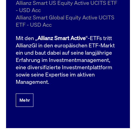
um d
Allianz Smart US Equity Active UCITS ETF
anzu
- USD Acc
ApplicationGatewayAffinityCORS
www.cashmarket.deutsche-
Session
Dies
Allianz Smart Global Equity Active UCITS
boerse.com
Ver
Last
ETF - USD Acc
um s
Clie
glei
Mit den „
Allianz Smart Active
“-ETFs tritt
Brow
werd
AllianzGI in den europäischen ETF-Markt
Benu
ein und baut dabei auf seine langjährige
die 
effe
Erfahrung im Investmentmanagement,
Ress
verb
eine diversifizierte Investmentplattform
unte
(Cro
sowie seine Expertise im aktiven
Shar
Management.
Bear
in v
Bere
Mehr
Gültig
Name
Anbieter / Domain
Beschreibung
Anbieter /
bis
Gültig
Name
Beschreibung
Domain
bis
_pk_id.7.931a
www.cashmarket.deutsche-
1 Jahr
Dieser Cookie-Name
boerse.com
ist mit der Open-