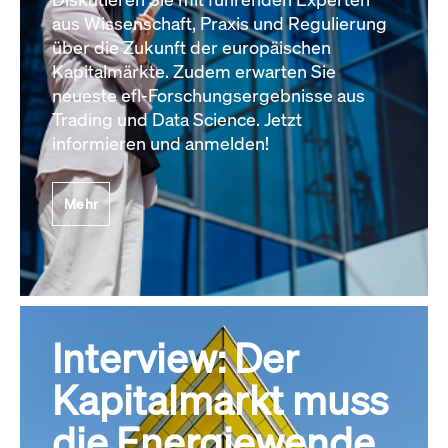
aus Wissenschaft, Praxis und Regulierung
über die Zukunft der europäischen
Kapitalmärkte. Zudem erwarten Sie
neueste efl-Forschungsergebnisse aus
Trading und Data Science. Jetzt
informieren und anmelden!
Mehr
Interview: Der
Kapitalmarkt muss
die Energiewende