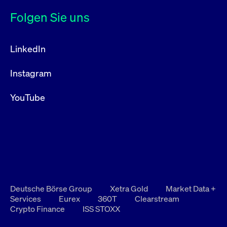
Folgen Sie uns
LinkedIn
Instagram
YouTube
Deutsche Börse Group
Xetra Gold
Market Data +
Services
Eurex
360T
Clearstream
Crypto Finance
ISS STOXX