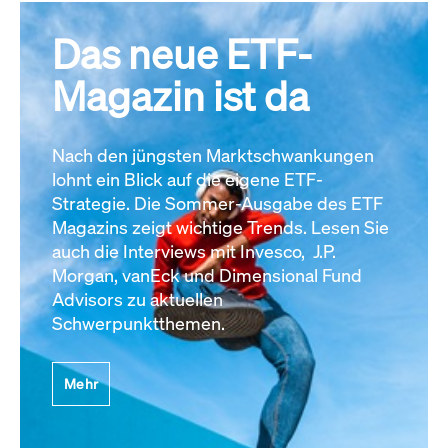
Das neue ETF-
Magazin ist da
Nach den jüngsten Marktschwankungen
lohnt ein Blick auf die eigene ETF-
Strategie. Die Sommer-Ausgabe des ETF
Magazins zeigt wichtige Trends. Lesen Sie
auch die Interviews mit Invesco, J.P.
Morgan, vanEck und Dimensional Fund
Advisors zu aktuellen
Schwerpunktthemen.
Mehr