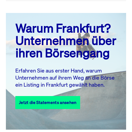
August 26
prev
next
Warum Frankfurt?
MO.
DI.
MI.
DO.
FR.
SA.
SO.
Unternehmen über
1
2
ihren Börsengang
3
4
5
6
7
8
9
10
11
12
13
14
15
16
Erfahren Sie aus erster Hand, warum
Unternehmen auf ihrem Weg an die Börse
17
18
19
20
21
22
23
ein Listing in Frankfurt gewählt haben.
24
25
27
28
29
30
26
Jetzt die Statements ansehen
31
Alle Events