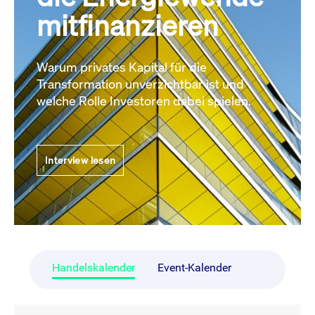
mitfinanzieren
Warum privates Kapital für die
Transformation unverzichtbar ist und
welche Rolle Investoren dabei spielen.
Interview lesen
Handelskalender
Event-Kalender