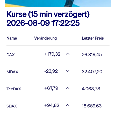
Kurse (15 min verzögert)
2026-08-09 17:22:25
Name
Veränderung
Letzter Preis
+179,32
26.319,45
DAX
-23,92
32.407,20
MDAX
+67,79
4.068,78
TecDAX
+94,82
18.659,63
SDAX