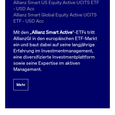
um d
Allianz Smart US Equity Active UCITS ETF
anzu
- USD Acc
ApplicationGatewayAffinityCORS
www.cashmarket.deutsche-
Session
Dies
Allianz Smart Global Equity Active UCITS
boerse.com
Ver
Last
ETF - USD Acc
um s
Clie
glei
Mit den „
Allianz Smart Active
“-ETFs tritt
Brow
werd
AllianzGI in den europäischen ETF-Markt
Benu
ein und baut dabei auf seine langjährige
die 
effe
Erfahrung im Investmentmanagement,
Ress
verb
eine diversifizierte Investmentplattform
unte
(Cro
sowie seine Expertise im aktiven
Shar
Management.
Bear
in v
Bere
Mehr
Gültig
Name
Anbieter / Domain
Beschreibung
Anbieter /
bis
Gültig
Name
Beschreibung
Domain
bis
_pk_id.7.931a
www.cashmarket.deutsche-
1 Jahr
Dieser Cookie-Name
boerse.com
ist mit der Open-