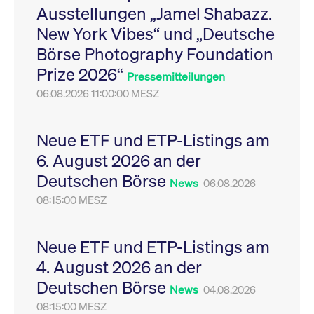
Ausstellungen „Jamel Shabazz.
Leistung der Website
VISITOR_PRIVACY_METADATA
YouTube
6
Dieses Cookie dient 
zu messen. Es handelt
.youtube.com
Monate
Speicherung der
New York Vibes“ und „Deutsche
sich um ein Muster-
Einwilligungs- und
Cookie, bei dem auf
Datenschutzbestim
Börse Photography Foundation
das Präfix _pk_ses
des Nutzers für ihre
eine kurze Reihe von
Interaktion mit der W
Prize 2026“
Zahlen und
Es erfasst Daten über
Pressemitteilungen
Buchstaben folgt, bei
Einwilligung des Bes
der es sich vermutlich
06.08.2026 11:00:00 MESZ
in Bezug auf verschi
um einen
Datenschutzrichtlini
Referenzcode für die
-einstellungen, um
Domain handelt, die
sicherzustellen, dass 
das Cookie setzt.
Präferenzen in zukünf
Neue ETF und ETP-Listings am
Sitzungen geehrt wer
6. August 2026 an der
Deutschen Börse
News
06.08.2026
08:15:00 MESZ
Neue ETF und ETP-Listings am
4. August 2026 an der
Deutschen Börse
News
04.08.2026
08:15:00 MESZ