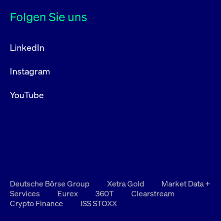
Folgen Sie uns
LinkedIn
Instagram
YouTube
Deutsche Börse Group
Xetra Gold
Market Data +
Services
Eurex
360T
Clearstream
Crypto Finance
ISS STOXX