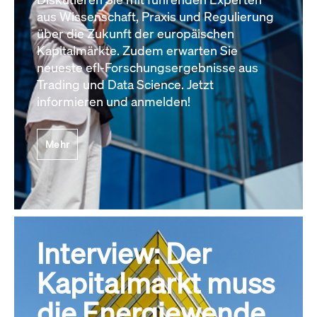
aus Wissenschaft, Praxis und Regulierung
über die Zukunft der europäischen
Kapitalmärkte. Zudem erwarten Sie
neueste efl-Forschungsergebnisse aus
Trading und Data Science. Jetzt
informieren und anmelden!
Mehr
Interview: Der
Kapitalmarkt muss
die Energiewende