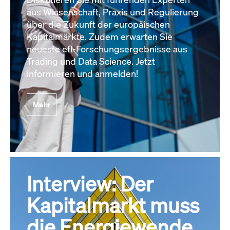
aus Wissenschaft, Praxis und Regulierung
über die Zukunft der europäischen
Kapitalmärkte. Zudem erwarten Sie
neueste efl-Forschungsergebnisse aus
Trading und Data Science. Jetzt
informieren und anmelden!
Mehr
Interview: Der
Kapitalmarkt muss
die Energiewende