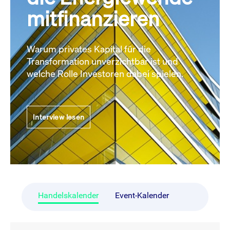
mitfinanzieren
Warum privates Kapital für die
Transformation unverzichtbar ist und
welche Rolle Investoren dabei spielen.
Interview lesen
Handelskalender
Event-Kalender