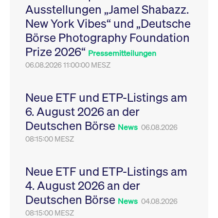
Ausstellungen „Jamel Shabazz.
Leistung der Website
VISITOR_PRIVACY_METADATA
YouTube
6
Dieses Cookie dient 
zu messen. Es handelt
.youtube.com
Monate
Speicherung der
New York Vibes“ und „Deutsche
sich um ein Muster-
Einwilligungs- und
Cookie, bei dem auf
Datenschutzbestim
Börse Photography Foundation
das Präfix _pk_ses
des Nutzers für ihre
eine kurze Reihe von
Interaktion mit der W
Prize 2026“
Zahlen und
Es erfasst Daten über
Pressemitteilungen
Buchstaben folgt, bei
Einwilligung des Bes
der es sich vermutlich
06.08.2026 11:00:00 MESZ
in Bezug auf verschi
um einen
Datenschutzrichtlini
Referenzcode für die
-einstellungen, um
Domain handelt, die
sicherzustellen, dass 
das Cookie setzt.
Präferenzen in zukünf
Neue ETF und ETP-Listings am
Sitzungen geehrt wer
6. August 2026 an der
Deutschen Börse
News
06.08.2026
08:15:00 MESZ
Neue ETF und ETP-Listings am
4. August 2026 an der
Deutschen Börse
News
04.08.2026
08:15:00 MESZ