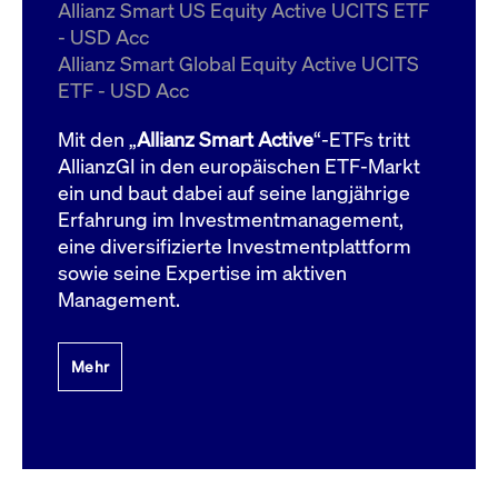
um d
Allianz Smart US Equity Active UCITS ETF
anzu
- USD Acc
ApplicationGatewayAffinityCORS
www.cashmarket.deutsche-
Session
Dies
Allianz Smart Global Equity Active UCITS
boerse.com
Ver
Last
ETF - USD Acc
um s
Clie
glei
Mit den „
Allianz Smart Active
“-ETFs tritt
Brow
werd
AllianzGI in den europäischen ETF-Markt
Benu
ein und baut dabei auf seine langjährige
die 
effe
Erfahrung im Investmentmanagement,
Ress
verb
eine diversifizierte Investmentplattform
unte
(Cro
sowie seine Expertise im aktiven
Shar
Management.
Bear
in v
Bere
Mehr
Gültig
Name
Anbieter / Domain
Beschreibung
Anbieter /
bis
Gültig
Name
Beschreibung
Domain
bis
_pk_id.7.931a
www.cashmarket.deutsche-
1 Jahr
Dieser Cookie-Name
boerse.com
ist mit der Open-