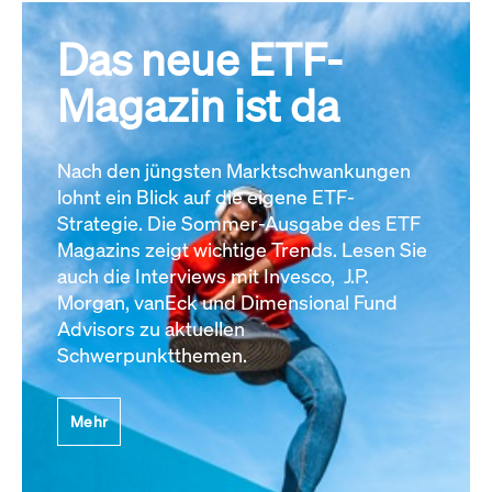
Das neue ETF-
Magazin ist da
Nach den jüngsten Marktschwankungen
lohnt ein Blick auf die eigene ETF-
Strategie. Die Sommer-Ausgabe des ETF
Magazins zeigt wichtige Trends. Lesen Sie
auch die Interviews mit Invesco, J.P.
Morgan, vanEck und Dimensional Fund
Advisors zu aktuellen
Schwerpunktthemen.
Mehr