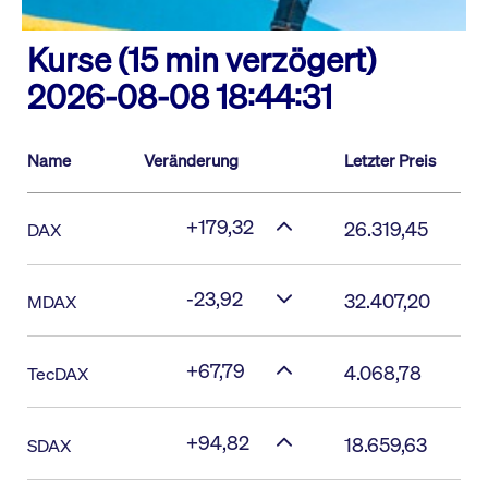
Kurse (15 min verzögert)
2026-08-08 18:44:31
Name
Veränderung
Letzter Preis
+179,32
26.319,45
DAX
-23,92
32.407,20
MDAX
+67,79
4.068,78
TecDAX
+94,82
18.659,63
SDAX