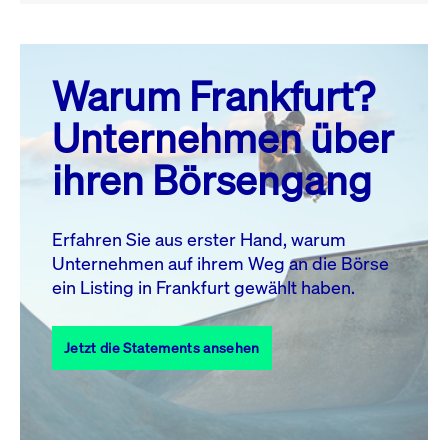
August 26
prev
next
Warum Frankfurt?
MO.
DI.
MI.
DO.
FR.
SA.
SO.
Unternehmen über
1
2
ihren Börsengang
3
4
5
6
7
9
8
10
11
12
13
14
15
16
Erfahren Sie aus erster Hand, warum
Unternehmen auf ihrem Weg an die Börse
17
18
19
20
21
22
23
ein Listing in Frankfurt gewählt haben.
24
25
27
28
29
30
26
Jetzt die Statements ansehen
31
Alle Events