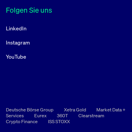
Folgen Sie uns
LinkedIn
Instagram
YouTube
Deutsche Börse Group
Xetra Gold
Market Data +
Services
Eurex
360T
Clearstream
Crypto Finance
ISS STOXX