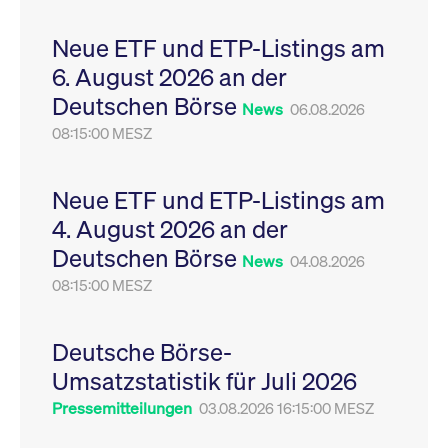
Leistung der Website
VISITOR_PRIVACY_METADATA
YouTube
6
Dieses Cookie dient 
zu messen. Es handelt
.youtube.com
Monate
Speicherung der
Neue ETF und ETP-Listings am
sich um ein Muster-
Einwilligungs- und
Cookie, bei dem auf
Datenschutzbestim
6. August 2026 an der
das Präfix _pk_ses
des Nutzers für ihre
eine kurze Reihe von
Interaktion mit der W
Deutschen Börse
Zahlen und
Es erfasst Daten über
News
06.08.2026
Buchstaben folgt, bei
Einwilligung des Bes
der es sich vermutlich
08:15:00 MESZ
in Bezug auf verschi
um einen
Datenschutzrichtlini
Referenzcode für die
-einstellungen, um
Domain handelt, die
sicherzustellen, dass 
das Cookie setzt.
Präferenzen in zukünf
Neue ETF und ETP-Listings am
Sitzungen geehrt wer
4. August 2026 an der
Deutschen Börse
News
04.08.2026
08:15:00 MESZ
Deutsche Börse-
Umsatzstatistik für Juli 2026
Pressemitteilungen
03.08.2026 16:15:00 MESZ