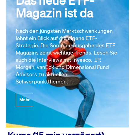
Das neue ETF-
Magazin ist da
Nach den jüngsten Marktschwankungen
lohnt ein Blick auf die eigene ETF-
Strategie. Die Sommer-Ausgabe des ETF
Magazins zeigt wichtige Trends. Lesen Sie
auch die Interviews mit Invesco, J.P.
Morgan, vanEck und Dimensional Fund
Advisors zu aktuellen
Schwerpunktthemen.
Mehr