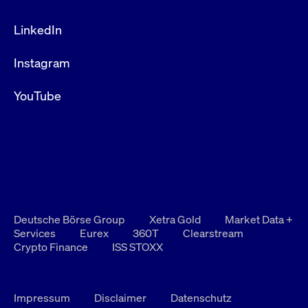
LinkedIn
Instagram
YouTube
Deutsche Börse Group
Xetra Gold
Market Data +
Services
Eurex
360T
Clearstream
Crypto Finance
ISS STOXX
Impressum
Disclaimer
Datenschutz