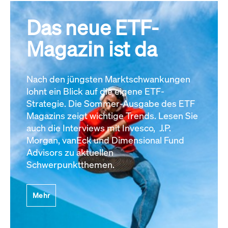
Das neue ETF-
Magazin ist da
Nach den jüngsten Marktschwankungen
lohnt ein Blick auf die eigene ETF-
Strategie. Die Sommer-Ausgabe des ETF
Magazins zeigt wichtige Trends. Lesen Sie
auch die Interviews mit Invesco, J.P.
Morgan, vanEck und Dimensional Fund
Advisors zu aktuellen
Schwerpunktthemen.
Mehr