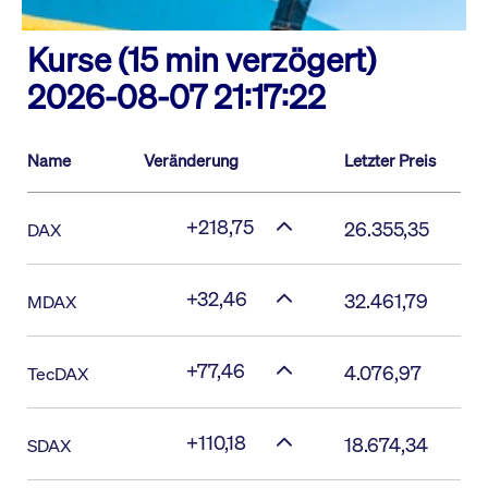
Kurse (15 min verzögert)
2026-08-07 21:17:22
Name
Veränderung
Letzter Preis
+218,75
26.355,35
DAX
+32,46
32.461,79
MDAX
+77,46
4.076,97
TecDAX
+110,18
18.674,34
SDAX