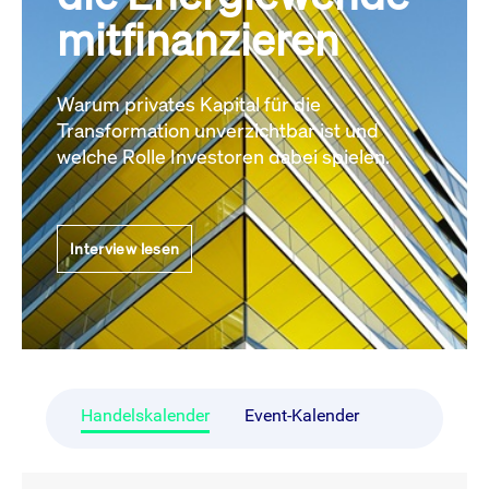
mitfinanzieren
Warum privates Kapital für die
Transformation unverzichtbar ist und
welche Rolle Investoren dabei spielen.
Interview lesen
Handelskalender
Event-Kalender