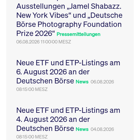
Ausstellungen „Jamel Shabazz.
Leistung der Website
VISITOR_PRIVACY_METADATA
YouTube
6
Dieses Cookie dient 
zu messen. Es handelt
.youtube.com
Monate
Speicherung der
New York Vibes“ und „Deutsche
sich um ein Muster-
Einwilligungs- und
Cookie, bei dem auf
Datenschutzbestim
Börse Photography Foundation
das Präfix _pk_ses
des Nutzers für ihre
eine kurze Reihe von
Interaktion mit der W
Prize 2026“
Zahlen und
Es erfasst Daten über
Pressemitteilungen
Buchstaben folgt, bei
Einwilligung des Bes
der es sich vermutlich
06.08.2026 11:00:00 MESZ
in Bezug auf verschi
um einen
Datenschutzrichtlini
Referenzcode für die
-einstellungen, um
Domain handelt, die
sicherzustellen, dass 
das Cookie setzt.
Präferenzen in zukünf
Neue ETF und ETP-Listings am
Sitzungen geehrt wer
6. August 2026 an der
Deutschen Börse
News
06.08.2026
08:15:00 MESZ
Neue ETF und ETP-Listings am
4. August 2026 an der
Deutschen Börse
News
04.08.2026
08:15:00 MESZ