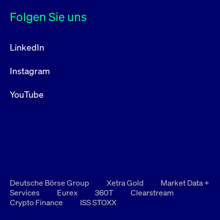
Folgen Sie uns
LinkedIn
Instagram
YouTube
Deutsche Börse Group
Xetra Gold
Market Data +
Services
Eurex
360T
Clearstream
Crypto Finance
ISS STOXX