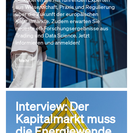
aus Wissenschaft, Praxis und Regulierung
über die Zukunft der europäischen
Kapitalmärkte. Zudem erwarten Sie
neueste efl-Forschungsergebnisse aus
Trading und Data Science. Jetzt
informieren und anmelden!
Mehr
Interview: Der
Kapitalmarkt muss
die Energiewende