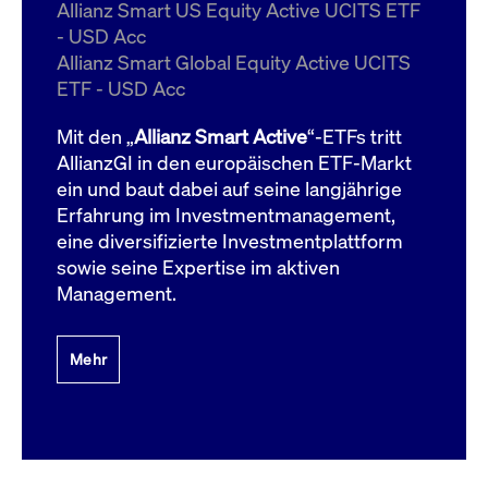
um d
Allianz Smart US Equity Active UCITS ETF
anzu
- USD Acc
ApplicationGatewayAffinityCORS
www.cashmarket.deutsche-
Session
Dies
Allianz Smart Global Equity Active UCITS
boerse.com
Ver
Last
ETF - USD Acc
um s
Clie
glei
Mit den „
Allianz Smart Active
“-ETFs tritt
Brow
werd
AllianzGI in den europäischen ETF-Markt
Benu
ein und baut dabei auf seine langjährige
die 
effe
Erfahrung im Investmentmanagement,
Ress
verb
eine diversifizierte Investmentplattform
unte
(Cro
sowie seine Expertise im aktiven
Shar
Management.
Bear
in v
Bere
Mehr
Gültig
Name
Anbieter / Domain
Beschreibung
Anbieter /
bis
Gültig
Name
Beschreibung
Domain
bis
_pk_id.7.931a
www.cashmarket.deutsche-
1 Jahr
Dieser Cookie-Name
boerse.com
ist mit der Open-