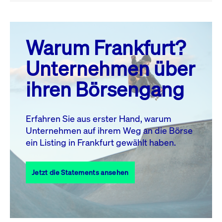
August 26
prev
next
Warum Frankfurt?
MO.
DI.
MI.
DO.
FR.
SA.
SO.
Unternehmen über
1
2
ihren Börsengang
3
4
5
6
8
9
7
10
11
12
13
14
15
16
Erfahren Sie aus erster Hand, warum
Unternehmen auf ihrem Weg an die Börse
17
18
19
20
21
22
23
ein Listing in Frankfurt gewählt haben.
24
25
27
28
29
30
26
Jetzt die Statements ansehen
31
Alle Events