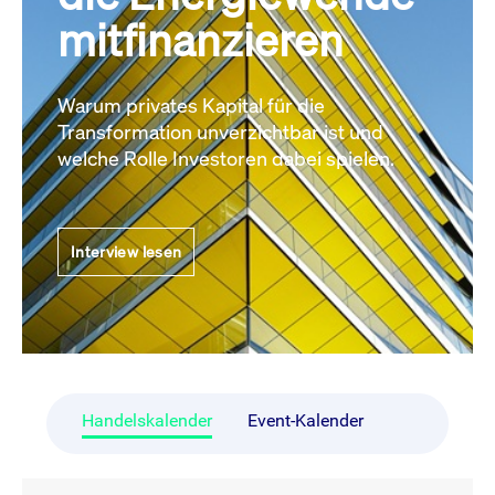
mitfinanzieren
Warum privates Kapital für die
Transformation unverzichtbar ist und
welche Rolle Investoren dabei spielen.
Interview lesen
Handelskalender
Event-Kalender