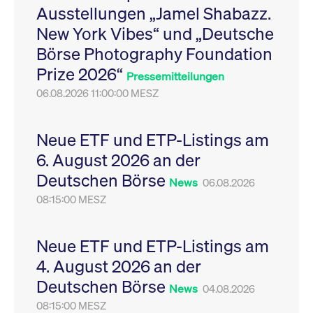
Ausstellungen „Jamel Shabazz.
Leistung der Website
VISITOR_PRIVACY_METADATA
YouTube
6
Dieses Cookie dient 
zu messen. Es handelt
.youtube.com
Monate
Speicherung der
New York Vibes“ und „Deutsche
sich um ein Muster-
Einwilligungs- und
Cookie, bei dem auf
Datenschutzbestim
Börse Photography Foundation
das Präfix _pk_ses
des Nutzers für ihre
eine kurze Reihe von
Interaktion mit der W
Prize 2026“
Zahlen und
Es erfasst Daten über
Pressemitteilungen
Buchstaben folgt, bei
Einwilligung des Bes
der es sich vermutlich
06.08.2026 11:00:00 MESZ
in Bezug auf verschi
um einen
Datenschutzrichtlini
Referenzcode für die
-einstellungen, um
Domain handelt, die
sicherzustellen, dass 
das Cookie setzt.
Präferenzen in zukünf
Neue ETF und ETP-Listings am
Sitzungen geehrt wer
6. August 2026 an der
Deutschen Börse
News
06.08.2026
08:15:00 MESZ
Neue ETF und ETP-Listings am
4. August 2026 an der
Deutschen Börse
News
04.08.2026
08:15:00 MESZ