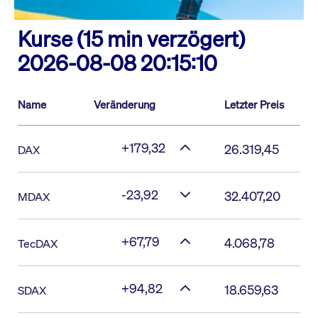
Kurse (15 min verzögert)
2026-08-08 20:15:10
Name
Veränderung
Letzter Preis
+179,32
26.319,45
DAX
-23,92
32.407,20
MDAX
+67,79
4.068,78
TecDAX
+94,82
18.659,63
SDAX