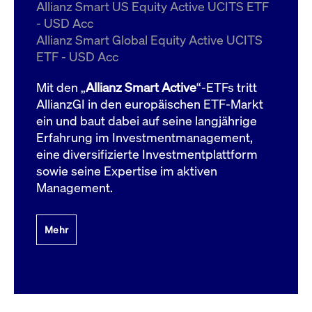
um d
Allianz Smart US Equity Active UCITS ETF
anzu
- USD Acc
ApplicationGatewayAffinityCORS
www.cashmarket.deutsche-
Session
Dies
Allianz Smart Global Equity Active UCITS
boerse.com
Ver
Last
ETF - USD Acc
um s
Clie
glei
Mit den „
Allianz Smart Active
“-ETFs tritt
Brow
werd
AllianzGI in den europäischen ETF-Markt
Benu
ein und baut dabei auf seine langjährige
die 
effe
Erfahrung im Investmentmanagement,
Ress
verb
eine diversifizierte Investmentplattform
unte
(Cro
sowie seine Expertise im aktiven
Shar
Management.
Bear
in v
Bere
Mehr
Gültig
Name
Anbieter / Domain
Beschreibung
Anbieter /
bis
Gültig
Name
Beschreibung
Domain
bis
_pk_id.7.931a
www.cashmarket.deutsche-
1 Jahr
Dieser Cookie-Name
boerse.com
ist mit der Open-