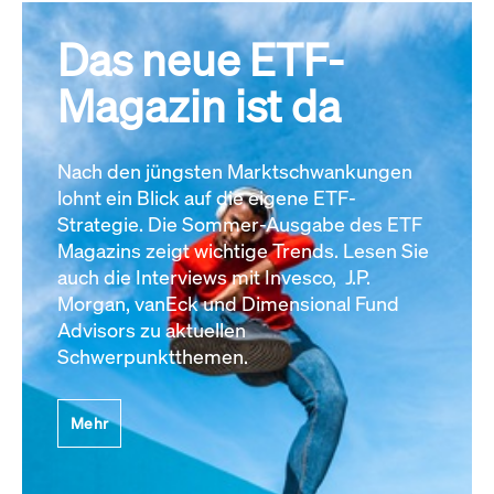
Das neue ETF-
Magazin ist da
Nach den jüngsten Marktschwankungen
lohnt ein Blick auf die eigene ETF-
Strategie. Die Sommer-Ausgabe des ETF
Magazins zeigt wichtige Trends. Lesen Sie
auch die Interviews mit Invesco, J.P.
Morgan, vanEck und Dimensional Fund
Advisors zu aktuellen
Schwerpunktthemen.
Mehr