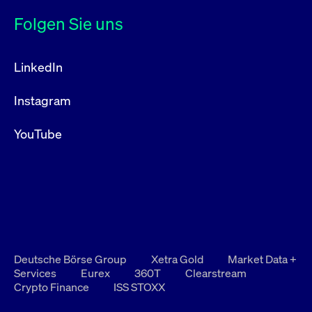
Folgen Sie uns
LinkedIn
Instagram
YouTube
Deutsche Börse Group
Xetra Gold
Market Data +
Services
Eurex
360T
Clearstream
Crypto Finance
ISS STOXX