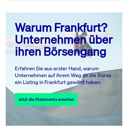
August 26
prev
next
Warum Frankfurt?
MO.
DI.
MI.
DO.
FR.
SA.
SO.
Unternehmen über
1
2
ihren Börsengang
3
4
5
6
7
9
8
10
11
12
13
14
15
16
Erfahren Sie aus erster Hand, warum
Unternehmen auf ihrem Weg an die Börse
17
18
19
20
21
22
23
ein Listing in Frankfurt gewählt haben.
24
25
27
28
29
30
26
Jetzt die Statements ansehen
31
Alle Events