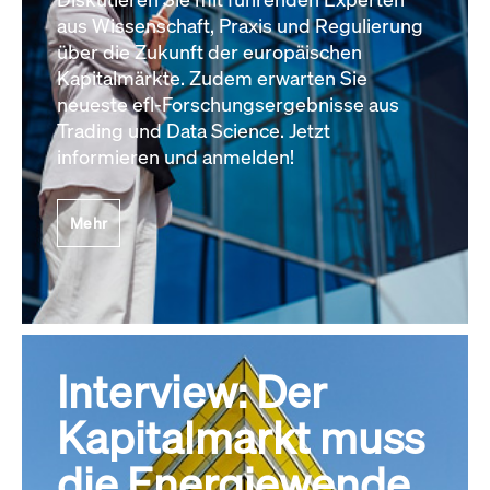
aus Wissenschaft, Praxis und Regulierung
über die Zukunft der europäischen
Kapitalmärkte. Zudem erwarten Sie
neueste efl-Forschungsergebnisse aus
Trading und Data Science. Jetzt
informieren und anmelden!
Mehr
Interview: Der
Kapitalmarkt muss
die Energiewende