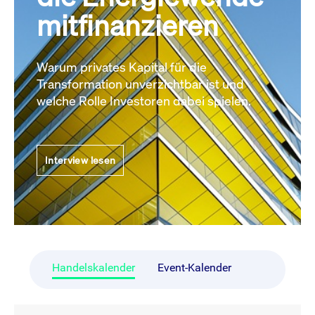
mitfinanzieren
Warum privates Kapital für die
Transformation unverzichtbar ist und
welche Rolle Investoren dabei spielen.
Interview lesen
Handelskalender
Event-Kalender