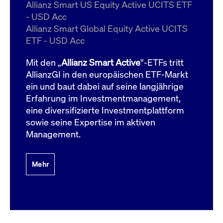
um d
Allianz Smart US Equity Active UCITS ETF
anzu
- USD Acc
ApplicationGatewayAffinityCORS
www.cashmarket.deutsche-
Session
Dies
Allianz Smart Global Equity Active UCITS
boerse.com
Ver
Last
ETF - USD Acc
um s
Clie
glei
Mit den „
Allianz Smart Active
“-ETFs tritt
Brow
werd
AllianzGI in den europäischen ETF-Markt
Benu
ein und baut dabei auf seine langjährige
die 
effe
Erfahrung im Investmentmanagement,
Ress
verb
eine diversifizierte Investmentplattform
unte
(Cro
sowie seine Expertise im aktiven
Shar
Management.
Bear
in v
Bere
Mehr
Gültig
Name
Anbieter / Domain
Beschreibung
Anbieter /
bis
Gültig
Name
Beschreibung
Domain
bis
_pk_id.7.931a
www.cashmarket.deutsche-
1 Jahr
Dieser Cookie-Name
boerse.com
ist mit der Open-