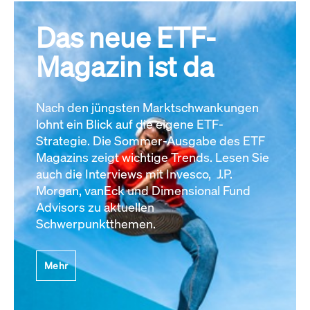
Das neue ETF-
Magazin ist da
Nach den jüngsten Marktschwankungen
lohnt ein Blick auf die eigene ETF-
Strategie. Die Sommer-Ausgabe des ETF
Magazins zeigt wichtige Trends. Lesen Sie
auch die Interviews mit Invesco, J.P.
Morgan, vanEck und Dimensional Fund
Advisors zu aktuellen
Schwerpunktthemen.
Mehr