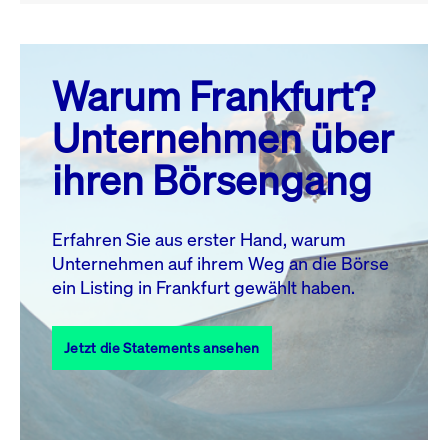
August 26
prev
next
Warum Frankfurt?
MO.
DI.
MI.
DO.
FR.
SA.
SO.
Unternehmen über
1
2
ihren Börsengang
3
4
5
6
7
9
8
10
11
12
13
14
15
16
Erfahren Sie aus erster Hand, warum
Unternehmen auf ihrem Weg an die Börse
17
18
19
20
21
22
23
ein Listing in Frankfurt gewählt haben.
24
25
27
28
29
30
26
Jetzt die Statements ansehen
31
Alle Events