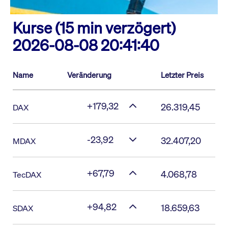
Kurse (15 min verzögert)
2026-08-08 20:41:40
Name
Veränderung
Letzter Preis
+179,32
26.319,45
DAX
-23,92
32.407,20
MDAX
+67,79
4.068,78
TecDAX
+94,82
18.659,63
SDAX