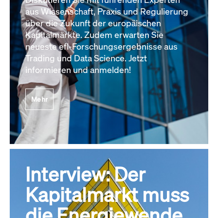
aus Wissenschaft, Praxis und Regulierung
über die Zukunft der europäischen
Kapitalmärkte. Zudem erwarten Sie
neueste efl-Forschungsergebnisse aus
Trading und Data Science. Jetzt
informieren und anmelden!
Mehr
Interview: Der
Kapitalmarkt muss
die Energiewende