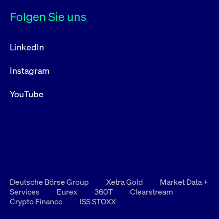
Folgen Sie uns
LinkedIn
Instagram
YouTube
Deutsche Börse Group
Xetra Gold
Market Data +
Services
Eurex
360T
Clearstream
Crypto Finance
ISS STOXX