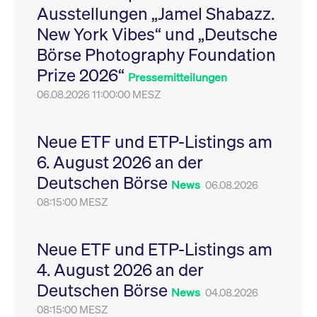
Ausstellungen „Jamel Shabazz.
Leistung der Website
VISITOR_PRIVACY_METADATA
YouTube
6
Dieses Cookie dient 
zu messen. Es handelt
.youtube.com
Monate
Speicherung der
New York Vibes“ und „Deutsche
sich um ein Muster-
Einwilligungs- und
Cookie, bei dem auf
Datenschutzbestim
Börse Photography Foundation
das Präfix _pk_ses
des Nutzers für ihre
eine kurze Reihe von
Interaktion mit der W
Prize 2026“
Zahlen und
Es erfasst Daten über
Pressemitteilungen
Buchstaben folgt, bei
Einwilligung des Bes
der es sich vermutlich
06.08.2026 11:00:00 MESZ
in Bezug auf verschi
um einen
Datenschutzrichtlini
Referenzcode für die
-einstellungen, um
Domain handelt, die
sicherzustellen, dass 
das Cookie setzt.
Präferenzen in zukünf
Neue ETF und ETP-Listings am
Sitzungen geehrt wer
6. August 2026 an der
Deutschen Börse
News
06.08.2026
08:15:00 MESZ
Neue ETF und ETP-Listings am
4. August 2026 an der
Deutschen Börse
News
04.08.2026
08:15:00 MESZ