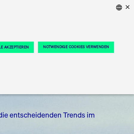
×
e Märkte
EN
/
DE
ENGLISH
GERMAN
Lösungen für Finanzmärkte
ENGLISH
n
Für Börsen
Ring the Bell
Deutsches
Xetra Midpoint
Rundschreiben und
NOTWENDIGE COOKIES VERWENDEN
LE AKZEPTIEREN
Für Unternehmen
Eigenkapitalforum
Newsletter
n
n
Beratungsservices
PO, Indexaufstieg oder Jubiläum:
ie neue Handelsfunktion eröffnet institutionellen Kund
Xentric
eiern Sie Ihre Meilensteine auf dem Börsenparkett in Fra
uropas führende Konferenz für Unternehmensfinanzier
Halten Sie sich über aktuelle Themen, Dokum
ndoren
Mehr
he
Mehr
Mehr
Jetzt abonnieren
renz
die entscheidenden Trends im
ie-Präferenzen, etc.). Diese erforderlichen Cookies
n