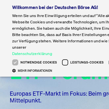
Willkommen bei der Deutschen Börse AG!
Get Listed
Being P
Wenn Sie uns Ihre Einwilligung erteilen und auf "Alle 
Webseite Cookies und verwandte Technologien, um Ih
ermöglichen. Sie haben auch die Möglichkeit, Ihre Einw
Statistiken
Featured
Featured
Featured
Featured
Raise Capital
Issuer Services
Aktien
Veröffentlichungen
Initiativen
Bitte beachten Sie, dass auf Basis Ihrer Einstellungen 
Vorteil Listing in
Capital Market Partner
Xetra & Frankfurt
Neue Unternehmen
Xetra & Frankfurt
Road to IPO
Daten & Webservices
Top Liquids (XLM)
Pressemitteilungen
Cash Marke
zur Verfügung stehen. Weitere Informationen und wie S
Frankfurt
Kontakte & Hotlines
Newsboard
Gelistete Unternehmen
Newsboard
IPO
Veranstaltungen &
Liste der handelbaren
Xetra & Frankfurt
T7 Release
unserer
English
Kontakte & Hotlines
Xetra Midpoint
Umsatzstatistiken
Pressemitteilungen
Anleihen
Konferenzen
Aktien
Newsboard
T7 Release 
Datenschutzerklärung
Kontakte & Hotlines
Ausländische Aktien
Kontakte & Hotlines
DirectPlace
Training
DAX-Aktien
Anlegermitteilungen 
T7 Release
Übersicht
ETF-Forum
ETFs & ETPs
Prospekte für die
T7 Release 
NOTWENDIGE COOKIES
LEISTUNGS-COOKIES
Fonds
Zulassung an der FW
T7 Release
MEHR INFORMATIONEN
Handelskalender
Events
ETFs & ETPs
Zertifikate und Optionsscheine
Einbeziehungsdokum
T7 Release 
Archiv
Event-Archiv
Neue ETFs & ETPs
Marktdaten
für die Einbeziehung i
T7 Release
Simulationskalender
Mediengalerie:
Produkte
Scale
Simulation
Veranstaltungen
ESG-ETFs
Europas ETF-Markt im Fokus: Beim gr
ETF-Magazin
T7 WebGU
Krypto-ETNs
Diese Cookies sind erforderlich um das reibungslose Funktionieren dieser Websit
Mittelpunkt.
Publikationen
ISV Regist
Handelbare Werte
können daher nicht deaktiviert werden.
Multi-Currency
Fokus-News
Manageme
Xetra
Börse besuchen
Gültig