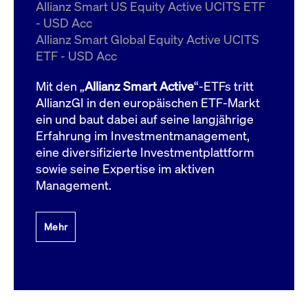
um d
Allianz Smart US Equity Active UCITS ETF
anzu
- USD Acc
ApplicationGatewayAffinityCORS
www.cashmarket.deutsche-
Session
Dies
Allianz Smart Global Equity Active UCITS
boerse.com
Ver
Last
ETF - USD Acc
um s
Clie
glei
Mit den „
Allianz Smart Active
“-ETFs tritt
Brow
werd
AllianzGI in den europäischen ETF-Markt
Benu
ein und baut dabei auf seine langjährige
die 
effe
Erfahrung im Investmentmanagement,
Ress
verb
eine diversifizierte Investmentplattform
unte
(Cro
sowie seine Expertise im aktiven
Shar
Management.
Bear
in v
Bere
Mehr
Gültig
Name
Anbieter / Domain
Beschreibung
Anbieter /
bis
Gültig
Name
Beschreibung
Domain
bis
_pk_id.7.931a
www.cashmarket.deutsche-
1 Jahr
Dieser Cookie-Name
boerse.com
ist mit der Open-