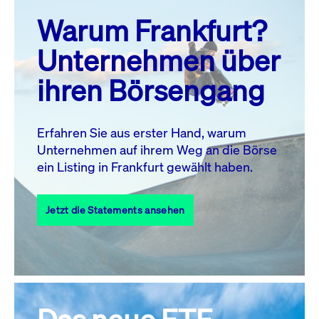
prev
next
Warum Frankfurt?
MO.
DI.
MI.
DO.
FR.
SA.
SO.
Unternehmen über
1
2
ihren Börsengang
3
4
5
6
8
9
7
10
11
12
13
14
15
16
Erfahren Sie aus erster Hand, warum
Unternehmen auf ihrem Weg an die Börse
17
18
19
20
21
22
23
ein Listing in Frankfurt gewählt haben.
24
25
27
28
29
30
26
Jetzt die Statements ansehen
31
Alle Events