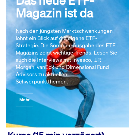
Das neue ETF-
Magazin ist da
Nach den jüngsten Marktschwankungen
lohnt ein Blick auf die eigene ETF-
Strategie. Die Sommer-Ausgabe des ETF
Magazins zeigt wichtige Trends. Lesen Sie
auch die Interviews mit Invesco, J.P.
Morgan, vanEck und Dimensional Fund
Advisors zu aktuellen
Schwerpunktthemen.
Mehr