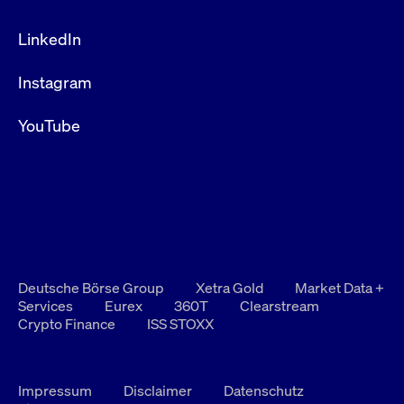
LinkedIn
Instagram
YouTube
Deutsche Börse Group
Xetra Gold
Market Data +
Services
Eurex
360T
Clearstream
Crypto Finance
ISS STOXX
Impressum
Disclaimer
Datenschutz