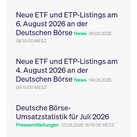
Leistung der Website
VISITOR_PRIVACY_METADATA
YouTube
6
Dieses Cookie dient 
zu messen. Es handelt
.youtube.com
Monate
Speicherung der
Neue ETF und ETP-Listings am
sich um ein Muster-
Einwilligungs- und
Cookie, bei dem auf
Datenschutzbestim
6. August 2026 an der
das Präfix _pk_ses
des Nutzers für ihre
eine kurze Reihe von
Interaktion mit der W
Deutschen Börse
Zahlen und
Es erfasst Daten über
News
06.08.2026
Buchstaben folgt, bei
Einwilligung des Bes
der es sich vermutlich
08:15:00 MESZ
in Bezug auf verschi
um einen
Datenschutzrichtlini
Referenzcode für die
-einstellungen, um
Domain handelt, die
sicherzustellen, dass 
das Cookie setzt.
Präferenzen in zukünf
Neue ETF und ETP-Listings am
Sitzungen geehrt wer
4. August 2026 an der
Deutschen Börse
News
04.08.2026
08:15:00 MESZ
Deutsche Börse-
Umsatzstatistik für Juli 2026
Pressemitteilungen
03.08.2026 16:15:00 MESZ