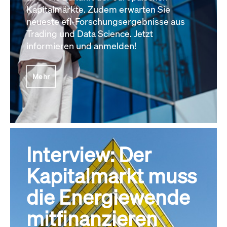
Kapitalmärkte. Zudem erwarten Sie
neueste efl-Forschungsergebnisse aus
Trading und Data Science. Jetzt
informieren und anmelden!
Mehr
Interview: Der
Kapitalmarkt muss
die Energiewende
mitfinanzieren