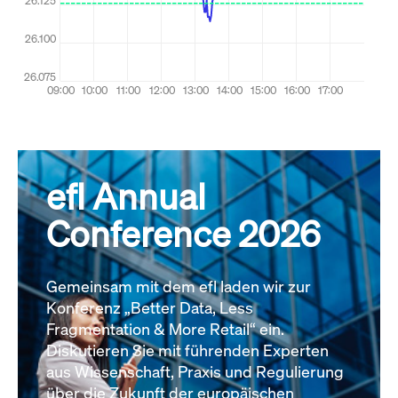
efl Annual
Conference 2026
Gemeinsam mit dem efl laden wir zur
Konferenz „Better Data, Less
Fragmentation & More Retail“ ein.
Diskutieren Sie mit führenden Experten
aus Wissenschaft, Praxis und Regulierung
über die Zukunft der europäischen