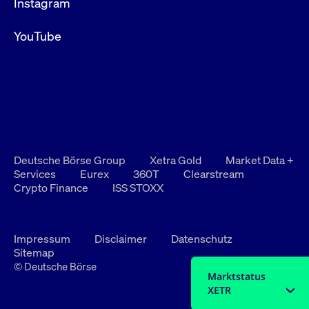
Instagram
YouTube
Deutsche Börse Group
Xetra Gold
Market Data +
Services
Eurex
360T
Clearstream
Crypto Finance
ISS STOXX
Impressum
Disclaimer
Datenschutz
Sitemap
© Deutsche Börse
Marktstatus
XETR