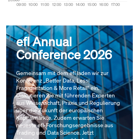
efl Annual
Conference 2026
Gemeinsam mit dem efl laden wir zur
Konferenz „Better Data, Less
Fragmentation & More Retail“ ein.
Diskutieren Sie mit führenden Experten
aus Wissenschaft, Praxis und Regulierung
über die Zukunft der europäischen
Kapitalmärkte. Zudem erwarten Sie
neueste efl-Forschungsergebnisse aus
Trading und Data Science. Jetzt