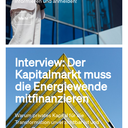
informieren und anmelden!
Mehr
Interview: Der
Kapitalmarkt muss
die Energiewende
mitfinanzieren
Warum privates Kapital für die
Transformation unverzichtbar ist und