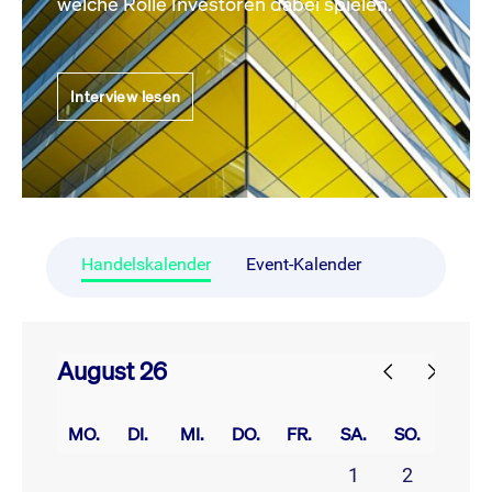
welche Rolle Investoren dabei spielen.
Interview lesen
Handelskalender
Event-Kalender
August 26
prev
next
MO.
DI.
MI.
DO.
FR.
SA.
SO.
1
2