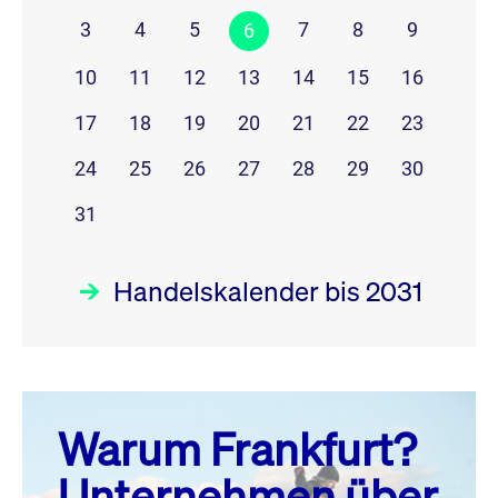
3
4
5
7
8
9
6
10
11
12
13
14
15
16
17
18
19
20
21
22
23
24
25
26
27
28
29
30
31
Handelskalender bis 2031
August 26
prev
next
Warum Frankfurt?
MO.
DI.
MI.
DO.
FR.
SA.
SO.
Unternehmen über