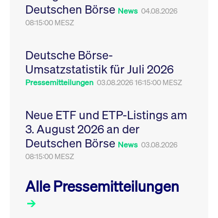
Deutschen Börse
Leistung der Website
VISITOR_PRIVACY_METADATA
YouTube
News
6
Dieses Cookie dient 
04.08.2026
zu messen. Es handelt
.youtube.com
Monate
Speicherung der
sich um ein Muster-
08:15:00 MESZ
Einwilligungs- und
Cookie, bei dem auf
Datenschutzbestim
das Präfix _pk_ses
des Nutzers für ihre
eine kurze Reihe von
Interaktion mit der W
Zahlen und
Es erfasst Daten über
Deutsche Börse-
Buchstaben folgt, bei
Einwilligung des Bes
der es sich vermutlich
in Bezug auf verschi
Umsatzstatistik für Juli 2026
um einen
Datenschutzrichtlini
Referenzcode für die
-einstellungen, um
Pressemitteilungen
03.08.2026 16:15:00 MESZ
Domain handelt, die
sicherzustellen, dass 
das Cookie setzt.
Präferenzen in zukünf
Sitzungen geehrt wer
Neue ETF und ETP-Listings am
3. August 2026 an der
Deutschen Börse
News
03.08.2026
08:15:00 MESZ
Alle Pressemitteilungen