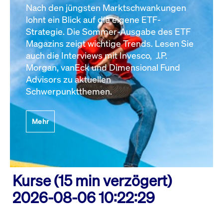
Nach den jüngsten Marktschwankungen
lohnt ein Blick auf die eigene ETF-
Strategie. Die Sommer-Ausgabe des ETF
Magazins zeigt wichtige Trends. Lesen Sie
auch die Interviews mit Invesco, J.P.
Morgan, vanEck und Dimensional Fund
Advisors zu aktuellen
Schwerpunktthemen.
Mehr
Kurse (15 min verzögert)
2026-08-06 10:22:29