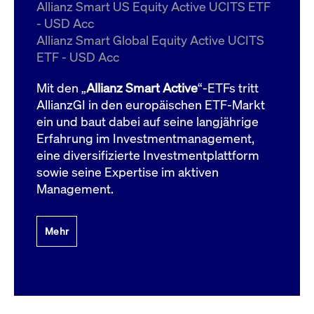
um d
Allianz Smart US Equity Active UCITS ETF
anzu
- USD Acc
ApplicationGatewayAffinityCORS
www.cashmarket.deutsche-
Session
Dies
Allianz Smart Global Equity Active UCITS
boerse.com
Ver
Last
ETF - USD Acc
um s
Clie
glei
Mit den „
Allianz Smart Active
“-ETFs tritt
Brow
werd
AllianzGI in den europäischen ETF-Markt
Benu
ein und baut dabei auf seine langjährige
die 
effe
Erfahrung im Investmentmanagement,
Ress
verb
eine diversifizierte Investmentplattform
unte
(Cro
sowie seine Expertise im aktiven
Shar
Management.
Bear
in v
Bere
Mehr
Gültig
Name
Anbieter / Domain
Beschreibung
Anbieter /
bis
Gültig
Name
Beschreibung
Domain
bis
_pk_id.7.931a
www.cashmarket.deutsche-
1 Jahr
Dieser Cookie-Name
boerse.com
ist mit der Open-