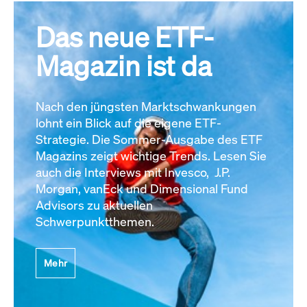
Das neue ETF-
Magazin ist da
Nach den jüngsten Marktschwankungen
lohnt ein Blick auf die eigene ETF-
Strategie. Die Sommer-Ausgabe des ETF
Magazins zeigt wichtige Trends. Lesen Sie
auch die Interviews mit Invesco, J.P.
Morgan, vanEck und Dimensional Fund
Advisors zu aktuellen
Schwerpunktthemen.
Mehr