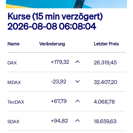
Kurse (15 min verzögert)
2026-08-08 06:08:04
Name
Veränderung
Letzter Preis
+179,32
26.319,45
DAX
-23,92
32.407,20
MDAX
+67,79
4.068,78
TecDAX
+94,82
18.659,63
SDAX