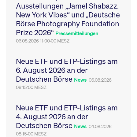
Ausstellungen „Jamel Shabazz.
Leistung der Website
VISITOR_PRIVACY_METADATA
YouTube
6
Dieses Cookie dient 
zu messen. Es handelt
.youtube.com
Monate
Speicherung der
New York Vibes“ und „Deutsche
sich um ein Muster-
Einwilligungs- und
Cookie, bei dem auf
Datenschutzbestim
Börse Photography Foundation
das Präfix _pk_ses
des Nutzers für ihre
eine kurze Reihe von
Interaktion mit der W
Prize 2026“
Zahlen und
Es erfasst Daten über
Pressemitteilungen
Buchstaben folgt, bei
Einwilligung des Bes
der es sich vermutlich
06.08.2026 11:00:00 MESZ
in Bezug auf verschi
um einen
Datenschutzrichtlini
Referenzcode für die
-einstellungen, um
Domain handelt, die
sicherzustellen, dass 
das Cookie setzt.
Präferenzen in zukünf
Neue ETF und ETP-Listings am
Sitzungen geehrt wer
6. August 2026 an der
Deutschen Börse
News
06.08.2026
08:15:00 MESZ
Neue ETF und ETP-Listings am
4. August 2026 an der
Deutschen Börse
News
04.08.2026
08:15:00 MESZ