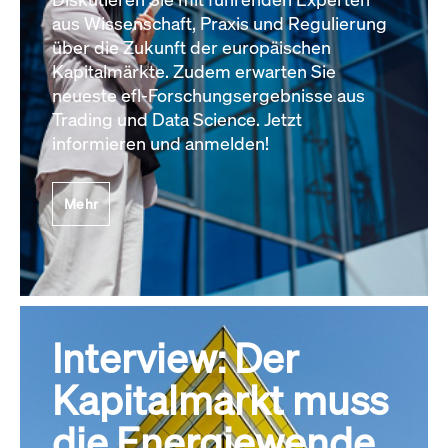
aus Wissenschaft, Praxis und Regulierung
über die Zukunft der europäischen
Kapitalmärkte. Zudem erwarten Sie
neueste efl-Forschungsergebnisse aus
Trading und Data Science. Jetzt
informieren und anmelden!
Mehr
Interview: Der
Kapitalmarkt muss
die Energiewende