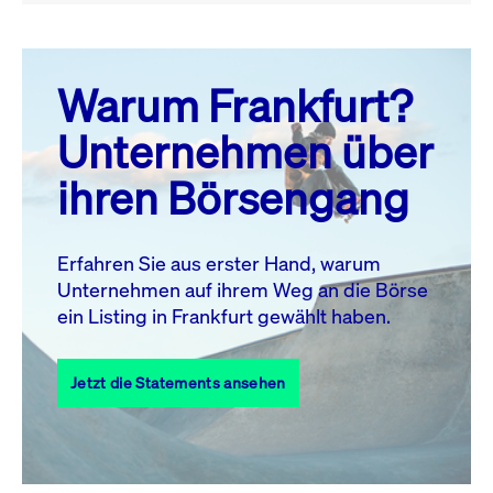
August 26
prev
next
Warum Frankfurt?
MO.
DI.
MI.
DO.
FR.
SA.
SO.
Unternehmen über
1
2
ihren Börsengang
3
4
5
6
7
9
8
10
11
12
13
14
15
16
Erfahren Sie aus erster Hand, warum
Unternehmen auf ihrem Weg an die Börse
17
18
19
20
21
22
23
ein Listing in Frankfurt gewählt haben.
24
25
27
28
29
30
26
Jetzt die Statements ansehen
31
Alle Events