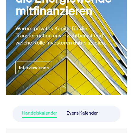
mitfinanzieren
Warum privates Kapital für die
Transformation unverzichtbar ist und
welche Rolle Investoren dabei spielen.
Interview lesen
Handelskalender
Event-Kalender