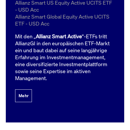
um d
Allianz Smart US Equity Active UCITS ETF
anzu
- USD Acc
ApplicationGatewayAffinityCORS
www.cashmarket.deutsche-
Session
Dies
Allianz Smart Global Equity Active UCITS
boerse.com
Ver
Last
ETF - USD Acc
um s
Clie
glei
Mit den „
Allianz Smart Active
“-ETFs tritt
Brow
werd
AllianzGI in den europäischen ETF-Markt
Benu
ein und baut dabei auf seine langjährige
die 
effe
Erfahrung im Investmentmanagement,
Ress
verb
eine diversifizierte Investmentplattform
unte
(Cro
sowie seine Expertise im aktiven
Shar
Management.
Bear
in v
Bere
Mehr
Gültig
Name
Anbieter / Domain
Beschreibung
Anbieter /
bis
Gültig
Name
Beschreibung
Domain
bis
_pk_id.7.931a
www.cashmarket.deutsche-
1 Jahr
Dieser Cookie-Name
boerse.com
ist mit der Open-