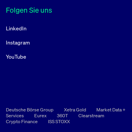
Folgen Sie uns
LinkedIn
Instagram
YouTube
Deutsche Börse Group
Xetra Gold
Market Data +
Services
Eurex
360T
Clearstream
Crypto Finance
ISS STOXX