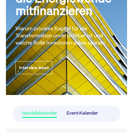
mitfinanzieren
Warum privates Kapital für die
Transformation unverzichtbar ist und
welche Rolle Investoren dabei spielen.
Interview lesen
Handelskalender
Event-Kalender