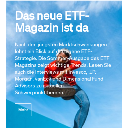
Das neue ETF-
Magazin ist da
Nach den jüngsten Marktschwankungen
lohnt ein Blick auf die eigene ETF-
Strategie. Die Sommer-Ausgabe des ETF
Magazins zeigt wichtige Trends. Lesen Sie
auch die Interviews mit Invesco, J.P.
Morgan, vanEck und Dimensional Fund
Advisors zu aktuellen
Schwerpunktthemen.
Mehr