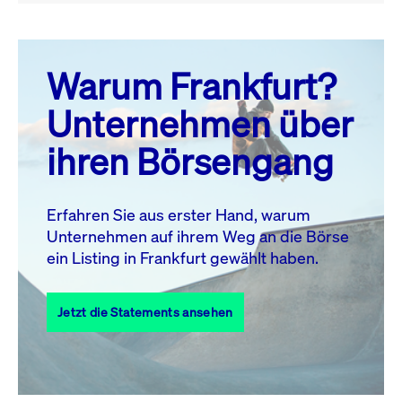
August 26
prev
next
Warum Frankfurt?
MO.
DI.
MI.
DO.
FR.
SA.
SO.
Unternehmen über
1
2
ihren Börsengang
3
4
5
6
7
9
8
10
11
12
13
14
15
16
Erfahren Sie aus erster Hand, warum
Unternehmen auf ihrem Weg an die Börse
17
18
19
20
21
22
23
ein Listing in Frankfurt gewählt haben.
24
25
27
28
29
30
26
Jetzt die Statements ansehen
31
Alle Events