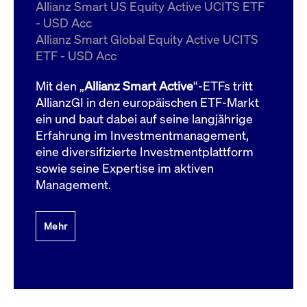
um d
Allianz Smart US Equity Active UCITS ETF
anzu
- USD Acc
ApplicationGatewayAffinityCORS
www.cashmarket.deutsche-
Session
Dies
Allianz Smart Global Equity Active UCITS
boerse.com
Ver
Last
ETF - USD Acc
um s
Clie
glei
Mit den „
Allianz Smart Active
“-ETFs tritt
Brow
werd
AllianzGI in den europäischen ETF-Markt
Benu
ein und baut dabei auf seine langjährige
die 
effe
Erfahrung im Investmentmanagement,
Ress
verb
eine diversifizierte Investmentplattform
unte
(Cro
sowie seine Expertise im aktiven
Shar
Management.
Bear
in v
Bere
Mehr
Gültig
Name
Anbieter / Domain
Beschreibung
Anbieter /
bis
Gültig
Name
Beschreibung
Domain
bis
_pk_id.7.931a
www.cashmarket.deutsche-
1 Jahr
Dieser Cookie-Name
boerse.com
ist mit der Open-