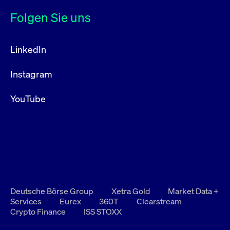
Folgen Sie uns
LinkedIn
Instagram
YouTube
Deutsche Börse Group
Xetra Gold
Market Data +
Services
Eurex
360T
Clearstream
Crypto Finance
ISS STOXX