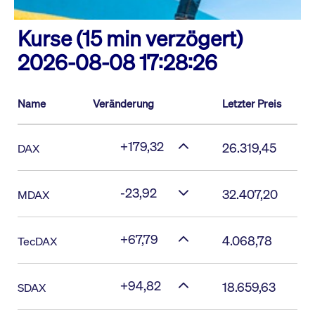
Kurse (15 min verzögert)
2026-08-08 17:28:26
Name
Veränderung
Letzter Preis
+179,32
26.319,45
DAX
-23,92
32.407,20
MDAX
+67,79
4.068,78
TecDAX
+94,82
18.659,63
SDAX