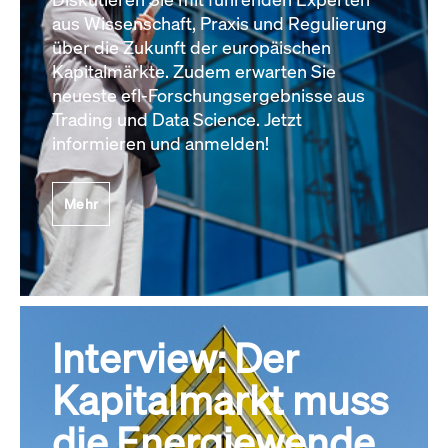
aus Wissenschaft, Praxis und Regulierung
über die Zukunft der europäischen
Kapitalmärkte. Zudem erwarten Sie
neueste efl-Forschungsergebnisse aus
Trading und Data Science. Jetzt
informieren und anmelden!
Mehr
Interview: Der
Kapitalmarkt muss
die Energiewende