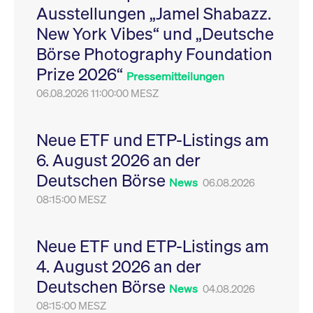
Ausstellungen „Jamel Shabazz.
Leistung der Website
VISITOR_PRIVACY_METADATA
YouTube
6
Dieses Cookie dient 
zu messen. Es handelt
.youtube.com
Monate
Speicherung der
New York Vibes“ und „Deutsche
sich um ein Muster-
Einwilligungs- und
Cookie, bei dem auf
Datenschutzbestim
Börse Photography Foundation
das Präfix _pk_ses
des Nutzers für ihre
eine kurze Reihe von
Interaktion mit der W
Prize 2026“
Zahlen und
Es erfasst Daten über
Pressemitteilungen
Buchstaben folgt, bei
Einwilligung des Bes
der es sich vermutlich
06.08.2026 11:00:00 MESZ
in Bezug auf verschi
um einen
Datenschutzrichtlini
Referenzcode für die
-einstellungen, um
Domain handelt, die
sicherzustellen, dass 
das Cookie setzt.
Präferenzen in zukünf
Neue ETF und ETP-Listings am
Sitzungen geehrt wer
6. August 2026 an der
Deutschen Börse
News
06.08.2026
08:15:00 MESZ
Neue ETF und ETP-Listings am
4. August 2026 an der
Deutschen Börse
News
04.08.2026
08:15:00 MESZ