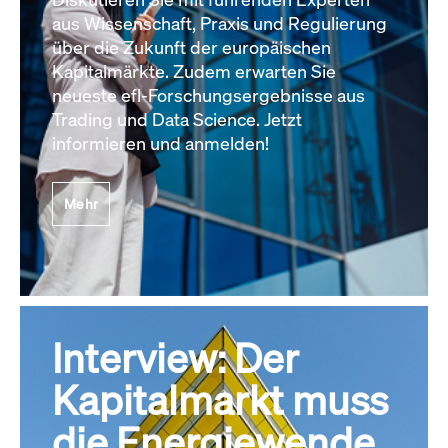
aus Wissenschaft, Praxis und Regulierung
über die Zukunft der europäischen
Kapitalmärkte. Zudem erwarten Sie
neueste efl-Forschungsergebnisse aus
Trading und Data Science. Jetzt
informieren und anmelden!
Mehr
Interview: Der
Kapitalmarkt muss
die Energiewende