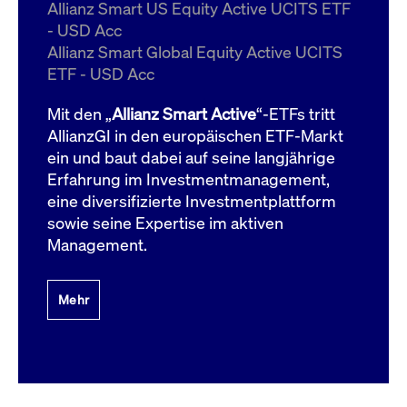
um d
Allianz Smart US Equity Active UCITS ETF
anzu
- USD Acc
ApplicationGatewayAffinityCORS
www.cashmarket.deutsche-
Session
Dies
Allianz Smart Global Equity Active UCITS
boerse.com
Ver
Last
ETF - USD Acc
um s
Clie
glei
Mit den „
Allianz Smart Active
“-ETFs tritt
Brow
werd
AllianzGI in den europäischen ETF-Markt
Benu
ein und baut dabei auf seine langjährige
die 
effe
Erfahrung im Investmentmanagement,
Ress
verb
eine diversifizierte Investmentplattform
unte
(Cro
sowie seine Expertise im aktiven
Shar
Management.
Bear
in v
Bere
Mehr
Gültig
Name
Anbieter / Domain
Beschreibung
Anbieter /
bis
Gültig
Name
Beschreibung
Domain
bis
_pk_id.7.931a
www.cashmarket.deutsche-
1 Jahr
Dieser Cookie-Name
boerse.com
ist mit der Open-