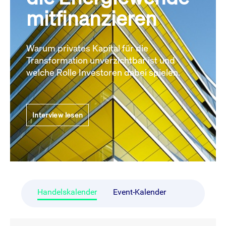
mitfinanzieren
Warum privates Kapital für die
Transformation unverzichtbar ist und
welche Rolle Investoren dabei spielen.
Interview lesen
Handelskalender
Event-Kalender