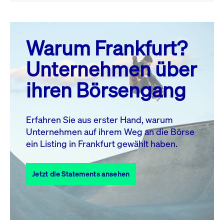
August 26
prev
next
Warum Frankfurt?
MO.
DI.
MI.
DO.
FR.
SA.
SO.
Unternehmen über
1
2
ihren Börsengang
3
4
5
6
8
9
7
10
11
12
13
14
15
16
Erfahren Sie aus erster Hand, warum
Unternehmen auf ihrem Weg an die Börse
17
18
19
20
21
22
23
ein Listing in Frankfurt gewählt haben.
24
25
27
28
29
30
26
Jetzt die Statements ansehen
31
Alle Events