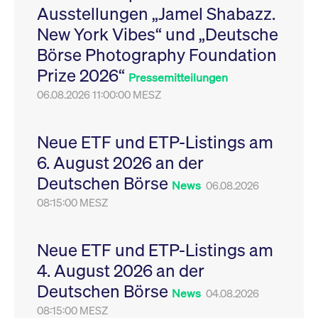
Ausstellungen „Jamel Shabazz.
Leistung der Website
VISITOR_PRIVACY_METADATA
YouTube
6
Dieses Cookie dient 
zu messen. Es handelt
.youtube.com
Monate
Speicherung der
New York Vibes“ und „Deutsche
sich um ein Muster-
Einwilligungs- und
Cookie, bei dem auf
Datenschutzbestim
Börse Photography Foundation
das Präfix _pk_ses
des Nutzers für ihre
eine kurze Reihe von
Interaktion mit der W
Prize 2026“
Zahlen und
Es erfasst Daten über
Pressemitteilungen
Buchstaben folgt, bei
Einwilligung des Bes
der es sich vermutlich
06.08.2026 11:00:00 MESZ
in Bezug auf verschi
um einen
Datenschutzrichtlini
Referenzcode für die
-einstellungen, um
Domain handelt, die
sicherzustellen, dass 
das Cookie setzt.
Präferenzen in zukünf
Neue ETF und ETP-Listings am
Sitzungen geehrt wer
6. August 2026 an der
Deutschen Börse
News
06.08.2026
08:15:00 MESZ
Neue ETF und ETP-Listings am
4. August 2026 an der
Deutschen Börse
News
04.08.2026
08:15:00 MESZ