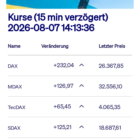
Kurse (15 min verzögert)
2026-08-07 14:13:36
Name
Veränderung
Letzter Preis
+232,04
26.367,85
DAX
+126,97
32.556,10
MDAX
+65,45
4.065,35
TecDAX
+125,21
18.687,61
SDAX