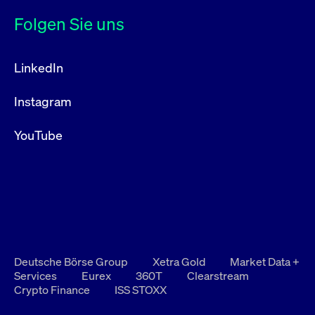
Folgen Sie uns
LinkedIn
Instagram
YouTube
Deutsche Börse Group
Xetra Gold
Market Data +
Services
Eurex
360T
Clearstream
Crypto Finance
ISS STOXX