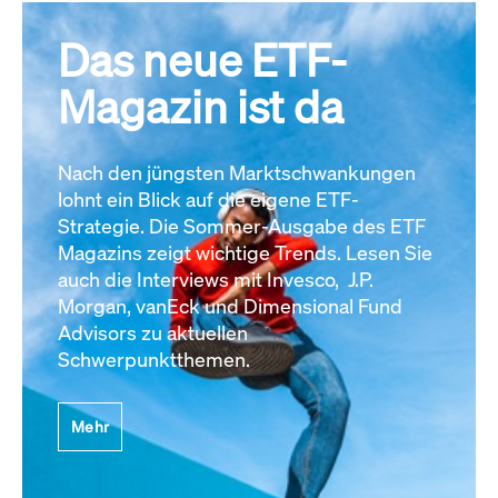
Das neue ETF-
Magazin ist da
Nach den jüngsten Marktschwankungen
lohnt ein Blick auf die eigene ETF-
Strategie. Die Sommer-Ausgabe des ETF
Magazins zeigt wichtige Trends. Lesen Sie
auch die Interviews mit Invesco, J.P.
Morgan, vanEck und Dimensional Fund
Advisors zu aktuellen
Schwerpunktthemen.
Mehr