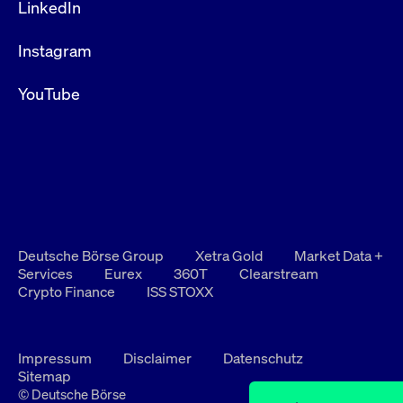
LinkedIn
Instagram
YouTube
Deutsche Börse Group
Xetra Gold
Market Data +
Services
Eurex
360T
Clearstream
Crypto Finance
ISS STOXX
Impressum
Disclaimer
Datenschutz
Sitemap
© Deutsche Börse