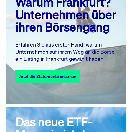
Warum Frankfurt?
MO.
DI.
MI.
DO.
FR.
SA.
SO.
Unternehmen über
1
2
ihren Börsengang
3
4
5
7
8
9
6
10
11
12
13
14
15
16
Erfahren Sie aus erster Hand, warum
Unternehmen auf ihrem Weg an die Börse
17
18
19
20
21
22
23
ein Listing in Frankfurt gewählt haben.
24
25
27
28
29
30
26
Jetzt die Statements ansehen
31
Alle Events
Das neue ETF-