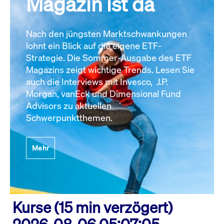
Magazin ist da
Nach den jüngsten Marktschwankungen
lohnt ein Blick auf die eigene ETF-
Strategie. Die Sommer-Ausgabe des ETF
Magazins zeigt wichtige Trends. Lesen Sie
auch die Interviews mit Invesco, J.P.
Morgan, vanEck und Dimensional Fund
Advisors zu aktuellen
Schwerpunktthemen.
Mehr
Kurse (15 min verzögert)