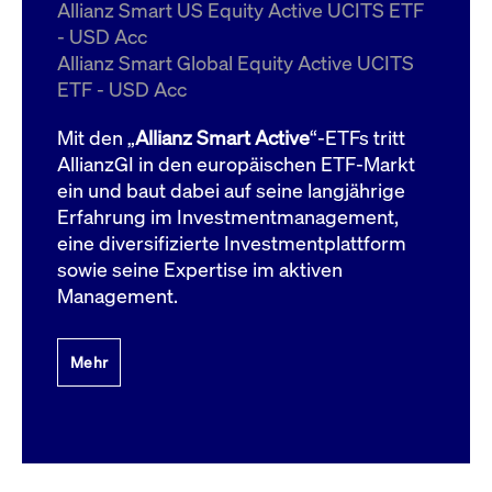
um d
Allianz Smart US Equity Active UCITS ETF
anzu
- USD Acc
ApplicationGatewayAffinityCORS
www.cashmarket.deutsche-
Session
Dies
Allianz Smart Global Equity Active UCITS
boerse.com
Ver
Last
ETF - USD Acc
um s
Clie
glei
Mit den „
Allianz Smart Active
“-ETFs tritt
Brow
werd
AllianzGI in den europäischen ETF-Markt
Benu
ein und baut dabei auf seine langjährige
die 
effe
Erfahrung im Investmentmanagement,
Ress
verb
eine diversifizierte Investmentplattform
unte
(Cro
sowie seine Expertise im aktiven
Shar
Management.
Bear
in v
Bere
Mehr
Gültig
Name
Anbieter / Domain
Beschreibung
Anbieter /
bis
Gültig
Name
Beschreibung
Domain
bis
_pk_id.7.931a
www.cashmarket.deutsche-
1 Jahr
Dieser Cookie-Name
boerse.com
ist mit der Open-