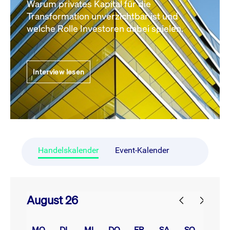
Warum privates Kapital für die
Transformation unverzichtbar ist und
welche Rolle Investoren dabei spielen.
Interview lesen
Handelskalender
Event-Kalender
August 26
prev
next
MO.
DI.
MI.
DO.
FR.
SA.
SO.