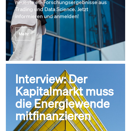
neueste efl-Forschungsergebnisse aus
Trading und Data Science. Jetzt
informieren und anmelden!
Mehr
Interview: Der
Kapitalmarkt muss
die Energiewende
mitfinanzieren