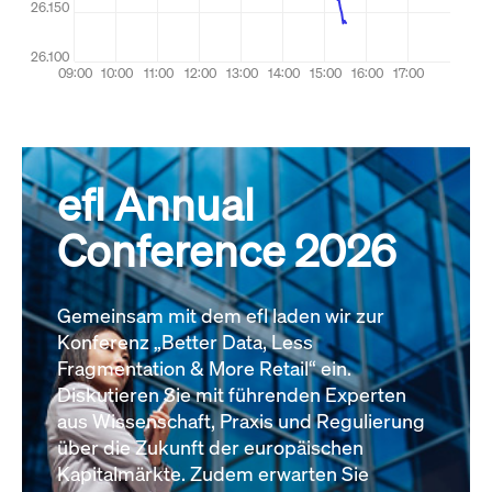
efl Annual
Conference 2026
Gemeinsam mit dem efl laden wir zur
Konferenz „Better Data, Less
Fragmentation & More Retail“ ein.
Diskutieren Sie mit führenden Experten
aus Wissenschaft, Praxis und Regulierung
über die Zukunft der europäischen
Kapitalmärkte. Zudem erwarten Sie