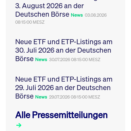
3. August 2026 an der
Leistung der Website
VISITOR_PRIVACY_METADATA
YouTube
6
Dieses Cookie dient 
zu messen. Es handelt
.youtube.com
Monate
Speicherung der
Deutschen Börse
sich um ein Muster-
Einwilligungs- und
News
03.08.2026
Cookie, bei dem auf
Datenschutzbestim
das Präfix _pk_ses
08:15:00 MESZ
des Nutzers für ihre
eine kurze Reihe von
Interaktion mit der W
Zahlen und
Es erfasst Daten über
Buchstaben folgt, bei
Einwilligung des Bes
der es sich vermutlich
in Bezug auf verschi
Neue ETF und ETP-Listings am
um einen
Datenschutzrichtlini
Referenzcode für die
-einstellungen, um
30. Juli 2026 an der Deutschen
Domain handelt, die
sicherzustellen, dass 
das Cookie setzt.
Präferenzen in zukünf
Börse
News
30.07.2026 08:15:00 MESZ
Sitzungen geehrt wer
Neue ETF und ETP-Listings am
29. Juli 2026 an der Deutschen
Börse
News
29.07.2026 08:15:00 MESZ
Alle Pressemitteilungen