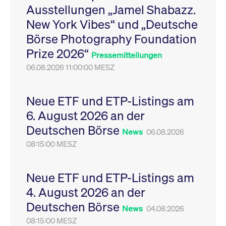
Ausstellungen „Jamel Shabazz.
Leistung der Website
VISITOR_PRIVACY_METADATA
YouTube
6
Dieses Cookie dient 
zu messen. Es handelt
.youtube.com
Monate
Speicherung der
New York Vibes“ und „Deutsche
sich um ein Muster-
Einwilligungs- und
Cookie, bei dem auf
Datenschutzbestim
Börse Photography Foundation
das Präfix _pk_ses
des Nutzers für ihre
eine kurze Reihe von
Interaktion mit der W
Prize 2026“
Zahlen und
Es erfasst Daten über
Pressemitteilungen
Buchstaben folgt, bei
Einwilligung des Bes
der es sich vermutlich
06.08.2026 11:00:00 MESZ
in Bezug auf verschi
um einen
Datenschutzrichtlini
Referenzcode für die
-einstellungen, um
Domain handelt, die
sicherzustellen, dass 
das Cookie setzt.
Präferenzen in zukünf
Neue ETF und ETP-Listings am
Sitzungen geehrt wer
6. August 2026 an der
Deutschen Börse
News
06.08.2026
08:15:00 MESZ
Neue ETF und ETP-Listings am
4. August 2026 an der
Deutschen Börse
News
04.08.2026
08:15:00 MESZ