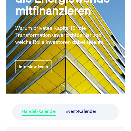
mitfinanzieren
Warum privates Kapital für die
Transformation unverzichtbar ist und
welche Rolle Investoren dabei spielen.
Interview lesen
Handelskalender
Event-Kalender