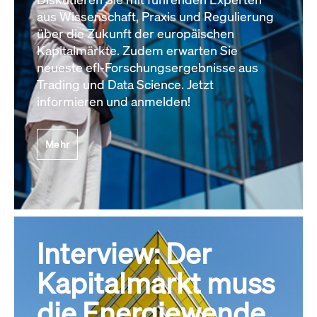
aus Wissenschaft, Praxis und Regulierung
über die Zukunft der europäischen
Kapitalmärkte. Zudem erwarten Sie
neueste efl-Forschungsergebnisse aus
Trading und Data Science. Jetzt
informieren und anmelden!
Mehr
Interview: Der
Kapitalmarkt muss
die Energiewende