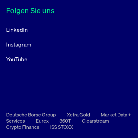
Folgen Sie uns
LinkedIn
Instagram
YouTube
Deutsche Börse Group
Xetra Gold
Market Data +
Services
Eurex
360T
Clearstream
Crypto Finance
ISS STOXX