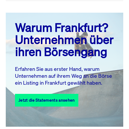
August 26
prev
next
Warum Frankfurt?
MO.
DI.
MI.
DO.
FR.
SA.
SO.
Unternehmen über
1
2
ihren Börsengang
3
4
5
6
7
8
9
11
12
13
14
15
16
10
Erfahren Sie aus erster Hand, warum
Unternehmen auf ihrem Weg an die Börse
17
18
19
20
21
22
23
ein Listing in Frankfurt gewählt haben.
24
25
27
28
29
30
26
Jetzt die Statements ansehen
31
Alle Events