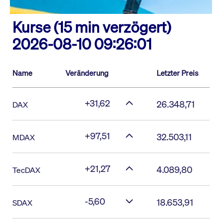
Kurse (15 min verzögert)
2026-08-10 09:26:01
Name
Veränderung
Letzter Preis
+31,62
26.348,71
DAX
+97,51
32.503,11
MDAX
+21,27
4.089,80
TecDAX
-5,60
18.653,91
SDAX