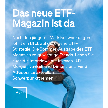
Das neue ETF-
Magazin ist da
Nach den jüngsten Marktschwankungen
lohnt ein Blick auf die eigene ETF-
Strategie. Die Sommer-Ausgabe des ETF
Magazins zeigt wichtige Trends. Lesen Sie
auch die Interviews mit Invesco, J.P.
Morgan, vanEck und Dimensional Fund
Advisors zu aktuellen
Schwerpunktthemen.
Mehr