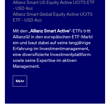
um d
Allianz Smart US Equity Active UCITS ETF
anzu
- USD Acc
ApplicationGatewayAffinityCORS
www.cashmarket.deutsche-
Session
Dies
Allianz Smart Global Equity Active UCITS
boerse.com
Ver
Last
ETF - USD Acc
um s
Clie
glei
Mit den „
Allianz Smart Active
“-ETFs tritt
Brow
werd
AllianzGI in den europäischen ETF-Markt
Benu
ein und baut dabei auf seine langjährige
die 
effe
Erfahrung im Investmentmanagement,
Ress
verb
eine diversifizierte Investmentplattform
unte
(Cro
sowie seine Expertise im aktiven
Shar
Management.
Bear
in v
Bere
Mehr
Gültig
Name
Anbieter / Domain
Beschreibung
Anbieter /
bis
Gültig
Name
Beschreibung
Domain
bis
_pk_id.7.931a
www.cashmarket.deutsche-
1 Jahr
Dieser Cookie-Name
boerse.com
ist mit der Open-