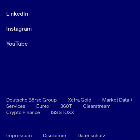
LinkedIn
Instagram
YouTube
Deutsche Börse Group
Xetra Gold
Market Data +
Services
Eurex
360T
Clearstream
Crypto Finance
ISS STOXX
Impressum
Disclaimer
Datenschutz