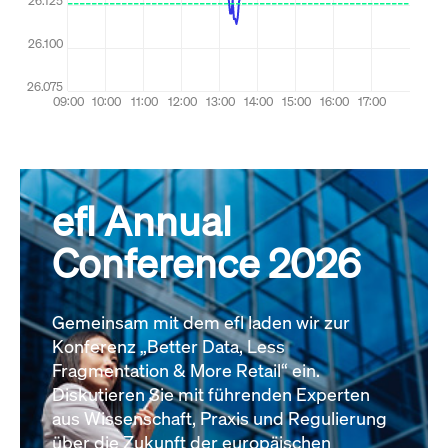
efl Annual
Conference 2026
Gemeinsam mit dem efl laden wir zur
Konferenz „Better Data, Less
Fragmentation & More Retail“ ein.
Diskutieren Sie mit führenden Experten
aus Wissenschaft, Praxis und Regulierung
über die Zukunft der europäischen