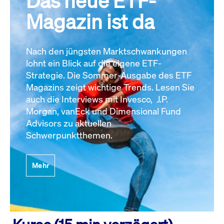
Das neue ETF-
Magazin ist da
Nach den jüngsten Marktschwankungen
lohnt ein Blick auf die eigene ETF-
Strategie. Die Sommer-Ausgabe des ETF
Magazins zeigt wichtige Trends. Lesen Sie
auch die Interviews mit Invesco, J.P.
Morgan, vanEck und Dimensional Fund
Advisors zu aktuellen
Schwerpunktthemen.
Mehr