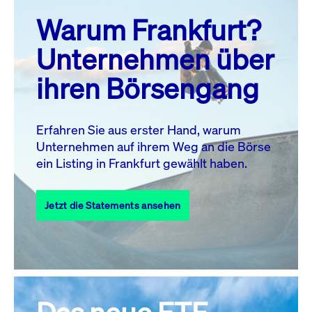
prev
next
Warum Frankfurt?
MO.
DI.
MI.
DO.
FR.
SA.
SO.
Unternehmen über
1
2
ihren Börsengang
3
4
5
6
8
9
7
10
11
12
13
14
15
16
Erfahren Sie aus erster Hand, warum
Unternehmen auf ihrem Weg an die Börse
17
18
19
20
21
22
23
ein Listing in Frankfurt gewählt haben.
24
25
27
28
29
30
26
Jetzt die Statements ansehen
31
Alle Events