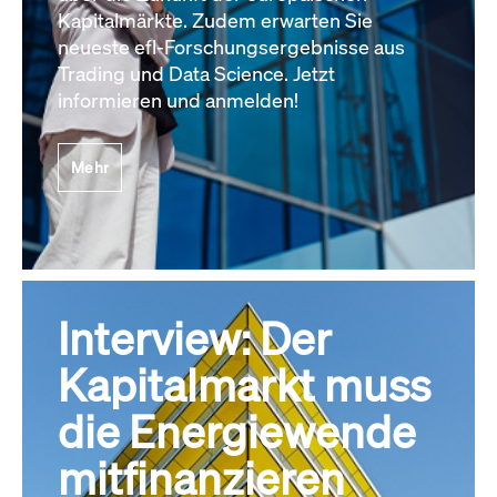
Kapitalmärkte. Zudem erwarten Sie
neueste efl-Forschungsergebnisse aus
Trading und Data Science. Jetzt
informieren und anmelden!
Mehr
Interview: Der
Kapitalmarkt muss
die Energiewende
mitfinanzieren