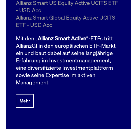
um d
Allianz Smart US Equity Active UCITS ETF
anzu
- USD Acc
ApplicationGatewayAffinityCORS
www.cashmarket.deutsche-
Session
Dies
Allianz Smart Global Equity Active UCITS
boerse.com
Ver
Last
ETF - USD Acc
um s
Clie
glei
Mit den „
Allianz Smart Active
“-ETFs tritt
Brow
werd
AllianzGI in den europäischen ETF-Markt
Benu
ein und baut dabei auf seine langjährige
die 
effe
Erfahrung im Investmentmanagement,
Ress
verb
eine diversifizierte Investmentplattform
unte
(Cro
sowie seine Expertise im aktiven
Shar
Management.
Bear
in v
Bere
Mehr
Gültig
Name
Anbieter / Domain
Beschreibung
Anbieter /
bis
Gültig
Name
Beschreibung
Domain
bis
_pk_id.7.931a
www.cashmarket.deutsche-
1 Jahr
Dieser Cookie-Name
boerse.com
ist mit der Open-