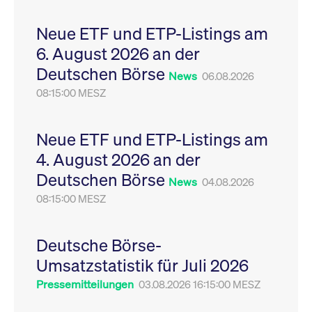
Leistung der Website
VISITOR_PRIVACY_METADATA
YouTube
6
Dieses Cookie dient 
zu messen. Es handelt
.youtube.com
Monate
Speicherung der
Neue ETF und ETP-Listings am
sich um ein Muster-
Einwilligungs- und
Cookie, bei dem auf
Datenschutzbestim
6. August 2026 an der
das Präfix _pk_ses
des Nutzers für ihre
eine kurze Reihe von
Interaktion mit der W
Deutschen Börse
Zahlen und
Es erfasst Daten über
News
06.08.2026
Buchstaben folgt, bei
Einwilligung des Bes
der es sich vermutlich
08:15:00 MESZ
in Bezug auf verschi
um einen
Datenschutzrichtlini
Referenzcode für die
-einstellungen, um
Domain handelt, die
sicherzustellen, dass 
das Cookie setzt.
Präferenzen in zukünf
Neue ETF und ETP-Listings am
Sitzungen geehrt wer
4. August 2026 an der
Deutschen Börse
News
04.08.2026
08:15:00 MESZ
Deutsche Börse-
Umsatzstatistik für Juli 2026
Pressemitteilungen
03.08.2026 16:15:00 MESZ