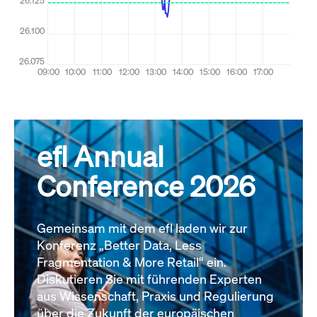
efl Annual
Conference 2026
Gemeinsam mit dem efl laden wir zur
Konferenz „Better Data, Less
Fragmentation & More Retail“ ein.
Diskutieren Sie mit führenden Experten
aus Wissenschaft, Praxis und Regulierung
über die Zukunft der europäischen