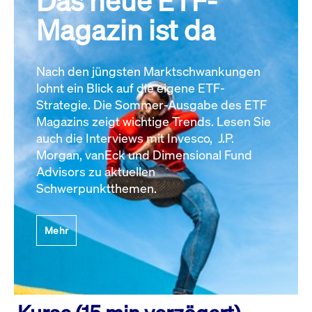
Das neue ETF-
Magazin ist da
Nach den jüngsten Marktschwankungen
lohnt ein Blick auf die eigene ETF-
Strategie. Die Sommer-Ausgabe des ETF
Magazins zeigt wichtige Trends. Lesen Sie
auch die Interviews mit Invesco, J.P.
Morgan, vanEck und Dimensional Fund
Advisors zu aktuellen
Schwerpunktthemen.
Mehr