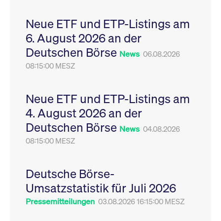
Leistung der Website
VISITOR_PRIVACY_METADATA
YouTube
6
Dieses Cookie dient 
zu messen. Es handelt
.youtube.com
Monate
Speicherung der
Neue ETF und ETP-Listings am
sich um ein Muster-
Einwilligungs- und
Cookie, bei dem auf
Datenschutzbestim
6. August 2026 an der
das Präfix _pk_ses
des Nutzers für ihre
eine kurze Reihe von
Interaktion mit der W
Deutschen Börse
Zahlen und
Es erfasst Daten über
News
06.08.2026
Buchstaben folgt, bei
Einwilligung des Bes
der es sich vermutlich
08:15:00 MESZ
in Bezug auf verschi
um einen
Datenschutzrichtlini
Referenzcode für die
-einstellungen, um
Domain handelt, die
sicherzustellen, dass 
das Cookie setzt.
Präferenzen in zukünf
Neue ETF und ETP-Listings am
Sitzungen geehrt wer
4. August 2026 an der
Deutschen Börse
News
04.08.2026
08:15:00 MESZ
Deutsche Börse-
Umsatzstatistik für Juli 2026
Pressemitteilungen
03.08.2026 16:15:00 MESZ