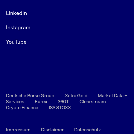
LinkedIn
Instagram
YouTube
Deutsche Börse Group
Xetra Gold
Market Data +
Services
Eurex
360T
Clearstream
Crypto Finance
ISS STOXX
Impressum
Disclaimer
Datenschutz