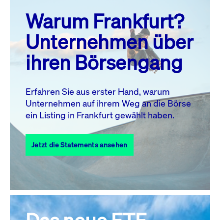
prev
next
Warum Frankfurt?
MO.
DI.
MI.
DO.
FR.
SA.
SO.
Unternehmen über
1
2
ihren Börsengang
3
4
5
6
8
9
7
10
11
12
13
14
15
16
Erfahren Sie aus erster Hand, warum
Unternehmen auf ihrem Weg an die Börse
17
18
19
20
21
22
23
ein Listing in Frankfurt gewählt haben.
24
25
27
28
29
30
26
Jetzt die Statements ansehen
31
Alle Events