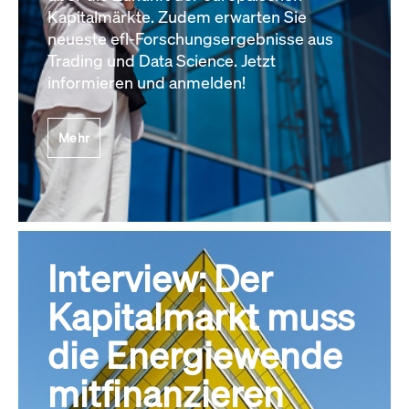
Kapitalmärkte. Zudem erwarten Sie
neueste efl-Forschungsergebnisse aus
Trading und Data Science. Jetzt
informieren und anmelden!
Mehr
Interview: Der
Kapitalmarkt muss
die Energiewende
mitfinanzieren