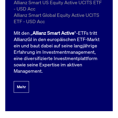
um d
Allianz Smart US Equity Active UCITS ETF
anzu
- USD Acc
ApplicationGatewayAffinityCORS
www.cashmarket.deutsche-
Session
Dies
Allianz Smart Global Equity Active UCITS
boerse.com
Ver
Last
ETF - USD Acc
um s
Clie
glei
Mit den „
Allianz Smart Active
“-ETFs tritt
Brow
werd
AllianzGI in den europäischen ETF-Markt
Benu
ein und baut dabei auf seine langjährige
die 
effe
Erfahrung im Investmentmanagement,
Ress
verb
eine diversifizierte Investmentplattform
unte
(Cro
sowie seine Expertise im aktiven
Shar
Management.
Bear
in v
Bere
Mehr
Gültig
Name
Anbieter / Domain
Beschreibung
Anbieter /
bis
Gültig
Name
Beschreibung
Domain
bis
_pk_id.7.931a
www.cashmarket.deutsche-
1 Jahr
Dieser Cookie-Name
boerse.com
ist mit der Open-