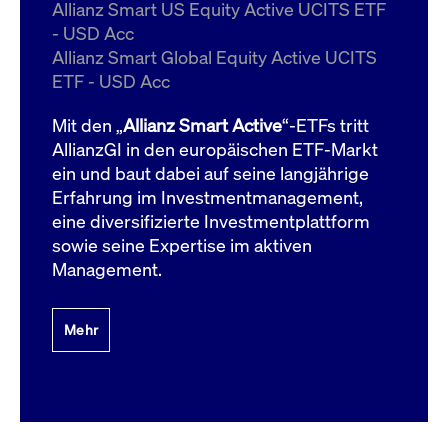
um d
Allianz Smart US Equity Active UCITS ETF
anzu
- USD Acc
ApplicationGatewayAffinityCORS
www.cashmarket.deutsche-
Session
Dies
Allianz Smart Global Equity Active UCITS
boerse.com
Ver
Last
ETF - USD Acc
um s
Clie
glei
Mit den „
Allianz Smart Active
“-ETFs tritt
Brow
werd
AllianzGI in den europäischen ETF-Markt
Benu
ein und baut dabei auf seine langjährige
die 
effe
Erfahrung im Investmentmanagement,
Ress
verb
eine diversifizierte Investmentplattform
unte
(Cro
sowie seine Expertise im aktiven
Shar
Management.
Bear
in v
Bere
Mehr
Gültig
Name
Anbieter / Domain
Beschreibung
Anbieter /
bis
Gültig
Name
Beschreibung
Domain
bis
_pk_id.7.931a
www.cashmarket.deutsche-
1 Jahr
Dieser Cookie-Name
boerse.com
ist mit der Open-