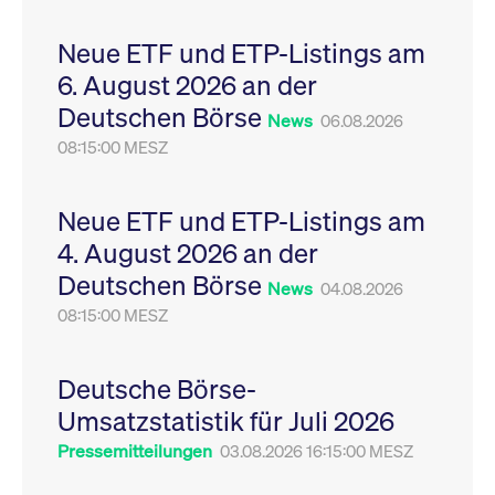
Leistung der Website
VISITOR_PRIVACY_METADATA
YouTube
6
Dieses Cookie dient 
zu messen. Es handelt
.youtube.com
Monate
Speicherung der
Neue ETF und ETP-Listings am
sich um ein Muster-
Einwilligungs- und
Cookie, bei dem auf
Datenschutzbestim
6. August 2026 an der
das Präfix _pk_ses
des Nutzers für ihre
eine kurze Reihe von
Interaktion mit der W
Deutschen Börse
Zahlen und
Es erfasst Daten über
News
06.08.2026
Buchstaben folgt, bei
Einwilligung des Bes
der es sich vermutlich
08:15:00 MESZ
in Bezug auf verschi
um einen
Datenschutzrichtlini
Referenzcode für die
-einstellungen, um
Domain handelt, die
sicherzustellen, dass 
das Cookie setzt.
Präferenzen in zukünf
Neue ETF und ETP-Listings am
Sitzungen geehrt wer
4. August 2026 an der
Deutschen Börse
News
04.08.2026
08:15:00 MESZ
Deutsche Börse-
Umsatzstatistik für Juli 2026
Pressemitteilungen
03.08.2026 16:15:00 MESZ