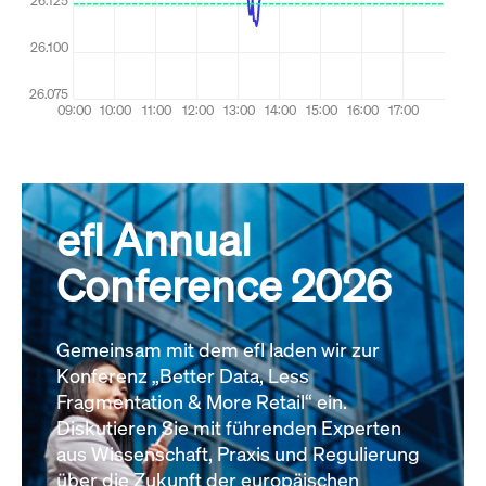
efl Annual
Conference 2026
Gemeinsam mit dem efl laden wir zur
Konferenz „Better Data, Less
Fragmentation & More Retail“ ein.
Diskutieren Sie mit führenden Experten
aus Wissenschaft, Praxis und Regulierung
über die Zukunft der europäischen