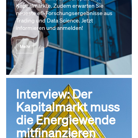
Kapitalmärkte. Zudem erwarten Sie
neueste efl-Forschungsergebnisse aus
Trading und Data Science. Jetzt
informieren und anmelden!
Mehr
Interview: Der
Kapitalmarkt muss
die Energiewende
mitfinanzieren