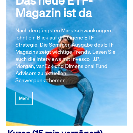
Das neue ETF-
Magazin ist da
Nach den jüngsten Marktschwankungen
lohnt ein Blick auf die eigene ETF-
Strategie. Die Sommer-Ausgabe des ETF
Magazins zeigt wichtige Trends. Lesen Sie
auch die Interviews mit Invesco, J.P.
Morgan, vanEck und Dimensional Fund
Advisors zu aktuellen
Schwerpunktthemen.
Mehr