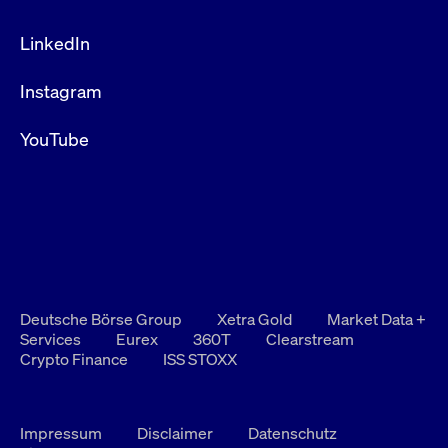
LinkedIn
Instagram
YouTube
Deutsche Börse Group
Xetra Gold
Market Data +
Services
Eurex
360T
Clearstream
Crypto Finance
ISS STOXX
Impressum
Disclaimer
Datenschutz