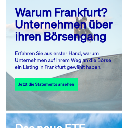
prev
next
Warum Frankfurt?
MO.
DI.
MI.
DO.
FR.
SA.
SO.
Unternehmen über
1
2
ihren Börsengang
3
4
5
7
8
9
6
10
11
12
13
14
15
16
Erfahren Sie aus erster Hand, warum
Unternehmen auf ihrem Weg an die Börse
17
18
19
20
21
22
23
ein Listing in Frankfurt gewählt haben.
24
25
27
28
29
30
26
Jetzt die Statements ansehen
31
Alle Events