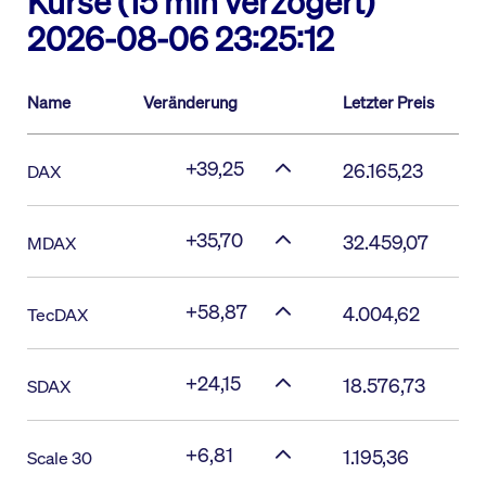
Kurse (15 min verzögert)
2026-08-06 23:25:12
Name
Veränderung
Letzter Preis
+39,25
26.165,23
DAX
+35,70
32.459,07
MDAX
+58,87
4.004,62
TecDAX
+24,15
18.576,73
SDAX
+6,81
1.195,36
Scale 30