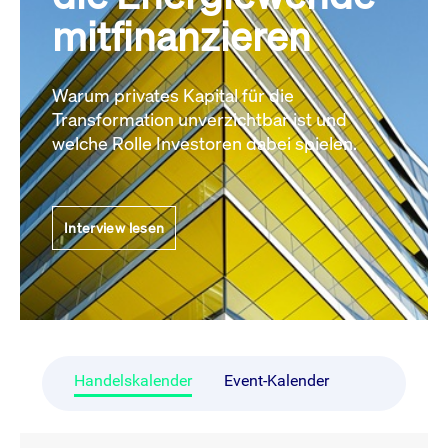
mitfinanzieren
Warum privates Kapital für die
Transformation unverzichtbar ist und
welche Rolle Investoren dabei spielen.
Interview lesen
Handelskalender
Event-Kalender