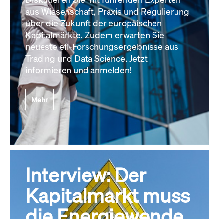
aus Wissenschaft, Praxis und Regulierung
über die Zukunft der europäischen
Kapitalmärkte. Zudem erwarten Sie
neueste efl-Forschungsergebnisse aus
Trading und Data Science. Jetzt
informieren und anmelden!
Mehr
Interview: Der
Kapitalmarkt muss
die Energiewende