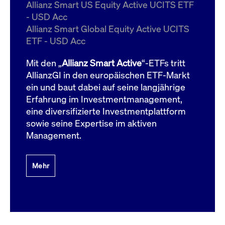
um d
Allianz Smart US Equity Active UCITS ETF
anzu
- USD Acc
ApplicationGatewayAffinityCORS
www.cashmarket.deutsche-
Session
Dies
Allianz Smart Global Equity Active UCITS
boerse.com
Ver
Last
ETF - USD Acc
um s
Clie
glei
Mit den „
Allianz Smart Active
“-ETFs tritt
Brow
werd
AllianzGI in den europäischen ETF-Markt
Benu
ein und baut dabei auf seine langjährige
die 
effe
Erfahrung im Investmentmanagement,
Ress
verb
eine diversifizierte Investmentplattform
unte
(Cro
sowie seine Expertise im aktiven
Shar
Management.
Bear
in v
Bere
Mehr
Gültig
Name
Anbieter / Domain
Beschreibung
Anbieter /
bis
Gültig
Name
Beschreibung
Domain
bis
_pk_id.7.931a
www.cashmarket.deutsche-
1 Jahr
Dieser Cookie-Name
boerse.com
ist mit der Open-