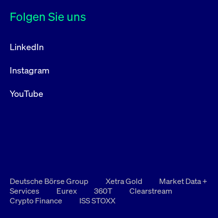
Folgen Sie uns
LinkedIn
Instagram
YouTube
Deutsche Börse Group
Xetra Gold
Market Data +
Services
Eurex
360T
Clearstream
Crypto Finance
ISS STOXX