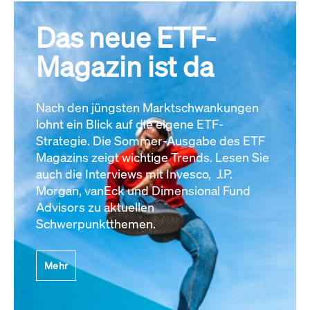
Das neue ETF-
Magazin ist da
Nach den jüngsten Marktschwankungen
lohnt ein Blick auf die eigene ETF-
Strategie. Die Sommer-Ausgabe des ETF
Magazins zeigt wichtige Trends. Lesen Sie
auch die Interviews mit Invesco, J.P.
Morgan, vanEck und Dimensional Fund
Advisors zu aktuellen
Schwerpunktthemen.
Mehr