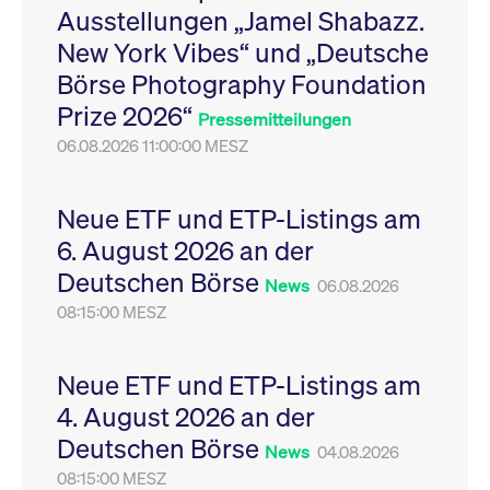
Ausstellungen „Jamel Shabazz.
Leistung der Website
VISITOR_PRIVACY_METADATA
YouTube
6
Dieses Cookie dient 
zu messen. Es handelt
.youtube.com
Monate
Speicherung der
New York Vibes“ und „Deutsche
sich um ein Muster-
Einwilligungs- und
Cookie, bei dem auf
Datenschutzbestim
Börse Photography Foundation
das Präfix _pk_ses
des Nutzers für ihre
eine kurze Reihe von
Interaktion mit der W
Prize 2026“
Zahlen und
Es erfasst Daten über
Pressemitteilungen
Buchstaben folgt, bei
Einwilligung des Bes
der es sich vermutlich
06.08.2026 11:00:00 MESZ
in Bezug auf verschi
um einen
Datenschutzrichtlini
Referenzcode für die
-einstellungen, um
Domain handelt, die
sicherzustellen, dass 
das Cookie setzt.
Präferenzen in zukünf
Neue ETF und ETP-Listings am
Sitzungen geehrt wer
6. August 2026 an der
Deutschen Börse
News
06.08.2026
08:15:00 MESZ
Neue ETF und ETP-Listings am
4. August 2026 an der
Deutschen Börse
News
04.08.2026
08:15:00 MESZ