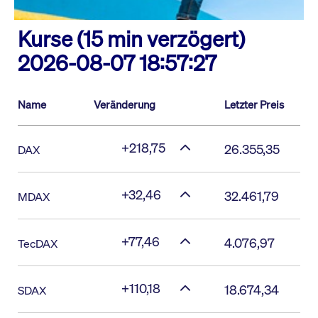
Kurse (15 min verzögert)
2026-08-07 18:57:27
Name
Veränderung
Letzter Preis
+218,75
26.355,35
DAX
+32,46
32.461,79
MDAX
+77,46
4.076,97
TecDAX
+110,18
18.674,34
SDAX