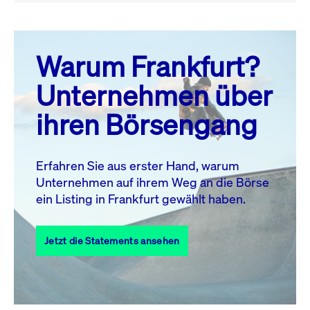
August 26
prev
next
Warum Frankfurt?
MO.
DI.
MI.
DO.
FR.
SA.
SO.
Unternehmen über
1
2
ihren Börsengang
3
4
5
6
8
9
7
10
11
12
13
14
15
16
Erfahren Sie aus erster Hand, warum
Unternehmen auf ihrem Weg an die Börse
17
18
19
20
21
22
23
ein Listing in Frankfurt gewählt haben.
24
25
27
28
29
30
26
Jetzt die Statements ansehen
31
Alle Events