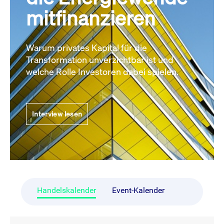
mitfinanzieren
Warum privates Kapital für die
Transformation unverzichtbar ist und
welche Rolle Investoren dabei spielen.
Interview lesen
Handelskalender
Event-Kalender