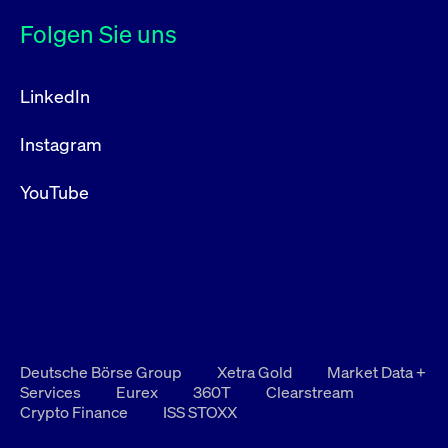
Folgen Sie uns
LinkedIn
Instagram
YouTube
Deutsche Börse Group
Xetra Gold
Market Data +
Services
Eurex
360T
Clearstream
Crypto Finance
ISS STOXX