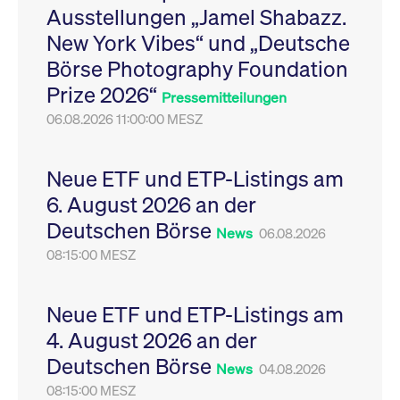
Ausstellungen „Jamel Shabazz.
Leistung der Website
VISITOR_PRIVACY_METADATA
YouTube
6
Dieses Cookie dient 
zu messen. Es handelt
.youtube.com
Monate
Speicherung der
New York Vibes“ und „Deutsche
sich um ein Muster-
Einwilligungs- und
Cookie, bei dem auf
Datenschutzbestim
Börse Photography Foundation
das Präfix _pk_ses
des Nutzers für ihre
eine kurze Reihe von
Interaktion mit der W
Prize 2026“
Zahlen und
Es erfasst Daten über
Pressemitteilungen
Buchstaben folgt, bei
Einwilligung des Bes
der es sich vermutlich
06.08.2026 11:00:00 MESZ
in Bezug auf verschi
um einen
Datenschutzrichtlini
Referenzcode für die
-einstellungen, um
Domain handelt, die
sicherzustellen, dass 
das Cookie setzt.
Präferenzen in zukünf
Neue ETF und ETP-Listings am
Sitzungen geehrt wer
6. August 2026 an der
Deutschen Börse
News
06.08.2026
08:15:00 MESZ
Neue ETF und ETP-Listings am
4. August 2026 an der
Deutschen Börse
News
04.08.2026
08:15:00 MESZ