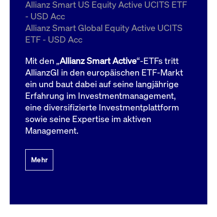
um d
Allianz Smart US Equity Active UCITS ETF
anzu
- USD Acc
ApplicationGatewayAffinityCORS
www.cashmarket.deutsche-
Session
Dies
Allianz Smart Global Equity Active UCITS
boerse.com
Ver
Last
ETF - USD Acc
um s
Clie
glei
Mit den „
Allianz Smart Active
“-ETFs tritt
Brow
werd
AllianzGI in den europäischen ETF-Markt
Benu
ein und baut dabei auf seine langjährige
die 
effe
Erfahrung im Investmentmanagement,
Ress
verb
eine diversifizierte Investmentplattform
unte
(Cro
sowie seine Expertise im aktiven
Shar
Management.
Bear
in v
Bere
Mehr
Gültig
Name
Anbieter / Domain
Beschreibung
Anbieter /
bis
Gültig
Name
Beschreibung
Domain
bis
_pk_id.7.931a
www.cashmarket.deutsche-
1 Jahr
Dieser Cookie-Name
boerse.com
ist mit der Open-