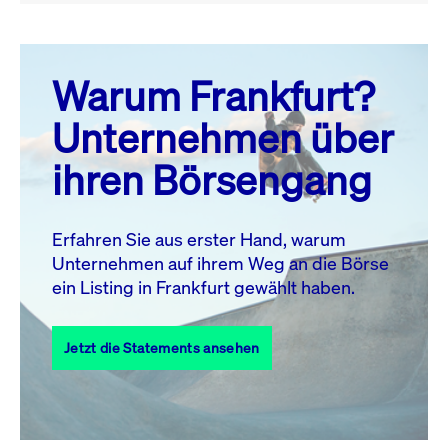
August 26
prev
next
Warum Frankfurt?
MO.
DI.
MI.
DO.
FR.
SA.
SO.
Unternehmen über
1
2
ihren Börsengang
3
4
5
6
7
9
8
10
11
12
13
14
15
16
Erfahren Sie aus erster Hand, warum
Unternehmen auf ihrem Weg an die Börse
17
18
19
20
21
22
23
ein Listing in Frankfurt gewählt haben.
24
25
27
28
29
30
26
Jetzt die Statements ansehen
31
Alle Events