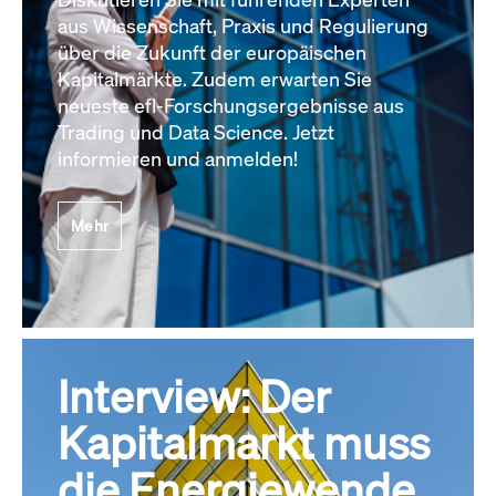
aus Wissenschaft, Praxis und Regulierung
über die Zukunft der europäischen
Kapitalmärkte. Zudem erwarten Sie
neueste efl-Forschungsergebnisse aus
Trading und Data Science. Jetzt
informieren und anmelden!
Mehr
Interview: Der
Kapitalmarkt muss
die Energiewende