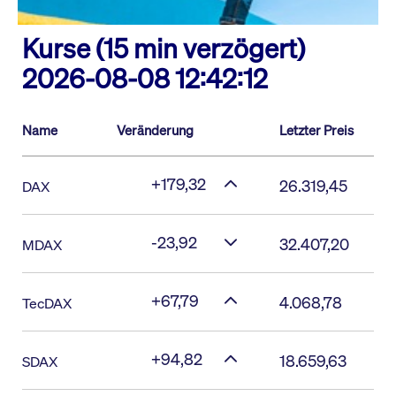
Kurse (15 min verzögert)
2026-08-08 12:42:12
Name
Veränderung
Letzter Preis
+179,32
26.319,45
DAX
-23,92
32.407,20
MDAX
+67,79
4.068,78
TecDAX
+94,82
18.659,63
SDAX