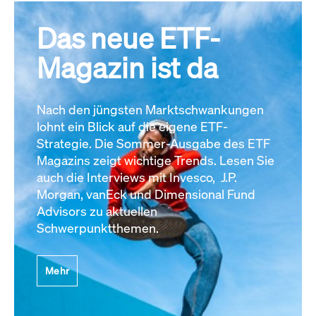
Das neue ETF-
Magazin ist da
Nach den jüngsten Marktschwankungen
lohnt ein Blick auf die eigene ETF-
Strategie. Die Sommer-Ausgabe des ETF
Magazins zeigt wichtige Trends. Lesen Sie
auch die Interviews mit Invesco, J.P.
Morgan, vanEck und Dimensional Fund
Advisors zu aktuellen
Schwerpunktthemen.
Mehr