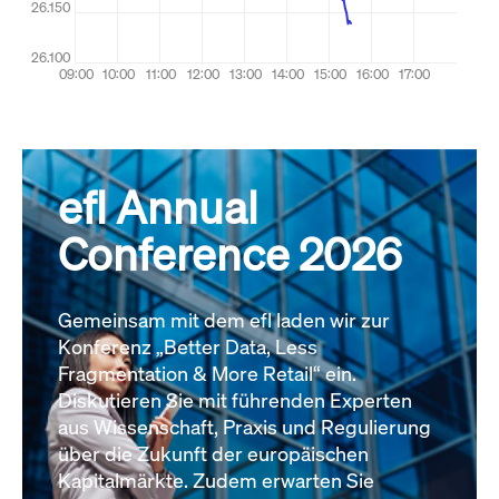
efl Annual
Conference 2026
Gemeinsam mit dem efl laden wir zur
Konferenz „Better Data, Less
Fragmentation & More Retail“ ein.
Diskutieren Sie mit führenden Experten
aus Wissenschaft, Praxis und Regulierung
über die Zukunft der europäischen
Kapitalmärkte. Zudem erwarten Sie