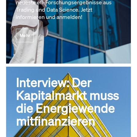
neueste efl-Forschungsergebnisse aus
Trading und Data Science. Jetzt
informieren und anmelden!
Mehr
Interview: Der
Kapitalmarkt muss
die Energiewende
mitfinanzieren