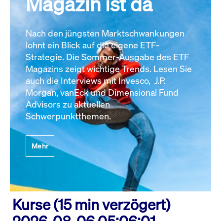
Magazin ist da
Nach den jüngsten Marktschwankungen
lohnt ein Blick auf die eigene ETF-
Strategie. Die Sommer-Ausgabe des ETF
Magazins zeigt wichtige Trends. Lesen Sie
auch die Interviews mit Invesco, J.P.
Morgan, vanEck und Dimensional Fund
Advisors zu aktuellen
Schwerpunktthemen.
Mehr
Kurse (15 min verzögert)