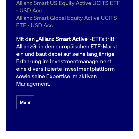
um d
Allianz Smart US Equity Active UCITS ETF
anzu
- USD Acc
ApplicationGatewayAffinityCORS
www.cashmarket.deutsche-
Session
Dies
Allianz Smart Global Equity Active UCITS
boerse.com
Ver
Last
ETF - USD Acc
um s
Clie
glei
Mit den „
Allianz Smart Active
“-ETFs tritt
Brow
werd
AllianzGI in den europäischen ETF-Markt
Benu
ein und baut dabei auf seine langjährige
die 
effe
Erfahrung im Investmentmanagement,
Ress
verb
eine diversifizierte Investmentplattform
unte
(Cro
sowie seine Expertise im aktiven
Shar
Management.
Bear
in v
Bere
Mehr
Gültig
Name
Anbieter / Domain
Beschreibung
Anbieter /
bis
Gültig
Name
Beschreibung
Domain
bis
_pk_id.7.931a
www.cashmarket.deutsche-
1 Jahr
Dieser Cookie-Name
boerse.com
ist mit der Open-