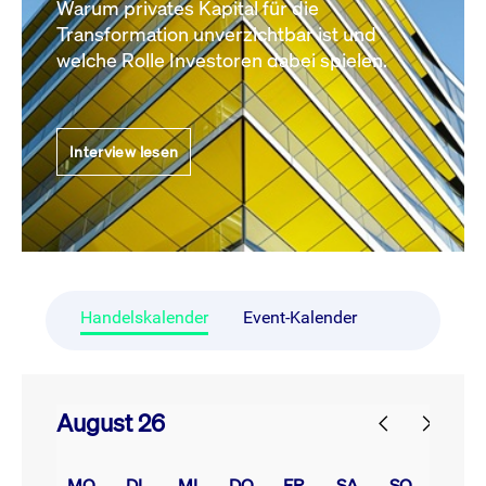
Warum privates Kapital für die
Transformation unverzichtbar ist und
welche Rolle Investoren dabei spielen.
Interview lesen
Handelskalender
Event-Kalender
August 26
prev
next
MO.
DI.
MI.
DO.
FR.
SA.
SO.