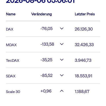
2026-08-06 05:06:01
Name
Veränderung
Letzter Preis
-76,05
26.126,30
DAX
-133,58
32.426,33
MDAX
-35,25
3.946,73
TecDAX
-85,52
18.553,91
SDAX
+0,96
1.188,67
Scale 30