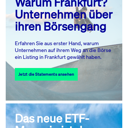
Warum Frankfurt?
MO.
DI.
MI.
DO.
FR.
SA.
SO.
Unternehmen über
1
2
ihren Börsengang
3
4
5
7
8
9
6
10
11
12
13
14
15
16
Erfahren Sie aus erster Hand, warum
Unternehmen auf ihrem Weg an die Börse
17
18
19
20
21
22
23
ein Listing in Frankfurt gewählt haben.
24
25
27
28
29
30
26
Jetzt die Statements ansehen
31
Alle Events
Das neue ETF-