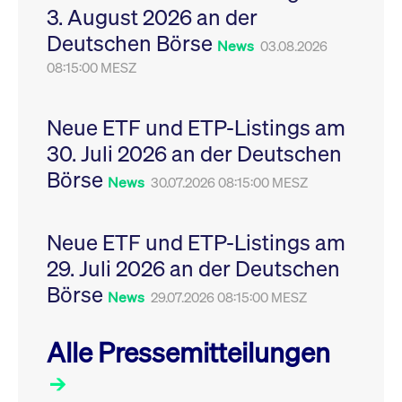
3. August 2026 an der
Leistung der Website
VISITOR_PRIVACY_METADATA
YouTube
6
Dieses Cookie dient 
zu messen. Es handelt
.youtube.com
Monate
Speicherung der
Deutschen Börse
sich um ein Muster-
Einwilligungs- und
News
03.08.2026
Cookie, bei dem auf
Datenschutzbestim
das Präfix _pk_ses
08:15:00 MESZ
des Nutzers für ihre
eine kurze Reihe von
Interaktion mit der W
Zahlen und
Es erfasst Daten über
Buchstaben folgt, bei
Einwilligung des Bes
der es sich vermutlich
in Bezug auf verschi
Neue ETF und ETP-Listings am
um einen
Datenschutzrichtlini
Referenzcode für die
-einstellungen, um
30. Juli 2026 an der Deutschen
Domain handelt, die
sicherzustellen, dass 
das Cookie setzt.
Präferenzen in zukünf
Börse
News
30.07.2026 08:15:00 MESZ
Sitzungen geehrt wer
Neue ETF und ETP-Listings am
29. Juli 2026 an der Deutschen
Börse
News
29.07.2026 08:15:00 MESZ
Alle Pressemitteilungen