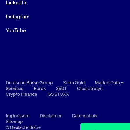
LinkedIn
Instagram
YouTube
Deutsche Börse Group
Xetra Gold
Market Data +
Services
Eurex
360T
Clearstream
Crypto Finance
ISS STOXX
Impressum
Disclaimer
Datenschutz
Sitemap
© Deutsche Börse