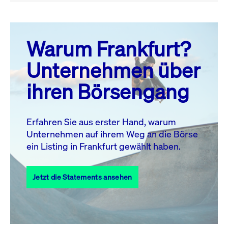
August 26
prev
next
Warum Frankfurt?
MO.
DI.
MI.
DO.
FR.
SA.
SO.
Unternehmen über
1
2
ihren Börsengang
3
4
5
6
7
8
9
10
11
12
13
14
15
16
Erfahren Sie aus erster Hand, warum
Unternehmen auf ihrem Weg an die Börse
17
18
19
20
21
22
23
ein Listing in Frankfurt gewählt haben.
24
25
27
28
29
30
26
Jetzt die Statements ansehen
31
Alle Events