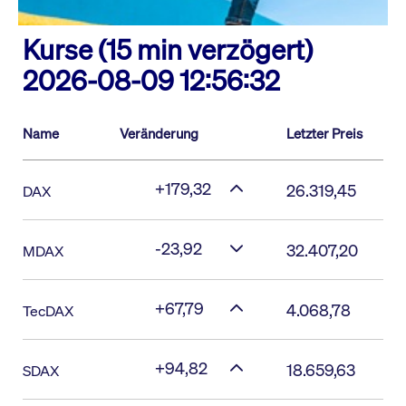
Kurse (15 min verzögert)
2026-08-09 12:56:32
Name
Veränderung
Letzter Preis
+179,32
26.319,45
DAX
-23,92
32.407,20
MDAX
+67,79
4.068,78
TecDAX
+94,82
18.659,63
SDAX