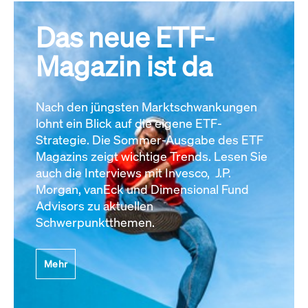
Das neue ETF-
Magazin ist da
Nach den jüngsten Marktschwankungen
lohnt ein Blick auf die eigene ETF-
Strategie. Die Sommer-Ausgabe des ETF
Magazins zeigt wichtige Trends. Lesen Sie
auch die Interviews mit Invesco, J.P.
Morgan, vanEck und Dimensional Fund
Advisors zu aktuellen
Schwerpunktthemen.
Mehr