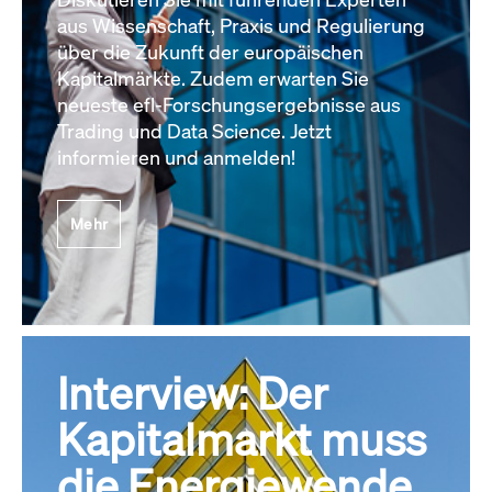
aus Wissenschaft, Praxis und Regulierung
über die Zukunft der europäischen
Kapitalmärkte. Zudem erwarten Sie
neueste efl-Forschungsergebnisse aus
Trading und Data Science. Jetzt
informieren und anmelden!
Mehr
Interview: Der
Kapitalmarkt muss
die Energiewende