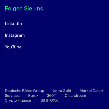
Folgen Sie uns
LinkedIn
Instagram
YouTube
Deutsche Börse Group
Xetra Gold
Market Data +
Services
Eurex
360T
Clearstream
Crypto Finance
ISS STOXX