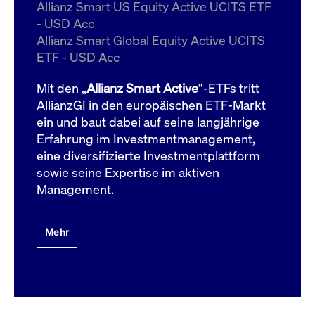
um d
Allianz Smart US Equity Active UCITS ETF
anzu
- USD Acc
ApplicationGatewayAffinityCORS
www.cashmarket.deutsche-
Session
Dies
Allianz Smart Global Equity Active UCITS
boerse.com
Ver
Last
ETF - USD Acc
um s
Clie
glei
Mit den „
Allianz Smart Active
“-ETFs tritt
Brow
werd
AllianzGI in den europäischen ETF-Markt
Benu
ein und baut dabei auf seine langjährige
die 
effe
Erfahrung im Investmentmanagement,
Ress
verb
eine diversifizierte Investmentplattform
unte
(Cro
sowie seine Expertise im aktiven
Shar
Management.
Bear
in v
Bere
Mehr
Gültig
Name
Anbieter / Domain
Beschreibung
Anbieter /
bis
Gültig
Name
Beschreibung
Domain
bis
_pk_id.7.931a
www.cashmarket.deutsche-
1 Jahr
Dieser Cookie-Name
boerse.com
ist mit der Open-