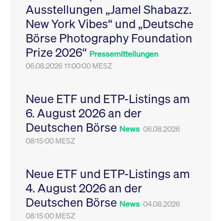
Ausstellungen „Jamel Shabazz.
Leistung der Website
VISITOR_PRIVACY_METADATA
YouTube
6
Dieses Cookie dient 
zu messen. Es handelt
.youtube.com
Monate
Speicherung der
New York Vibes“ und „Deutsche
sich um ein Muster-
Einwilligungs- und
Cookie, bei dem auf
Datenschutzbestim
Börse Photography Foundation
das Präfix _pk_ses
des Nutzers für ihre
eine kurze Reihe von
Interaktion mit der W
Prize 2026“
Zahlen und
Es erfasst Daten über
Pressemitteilungen
Buchstaben folgt, bei
Einwilligung des Bes
der es sich vermutlich
06.08.2026 11:00:00 MESZ
in Bezug auf verschi
um einen
Datenschutzrichtlini
Referenzcode für die
-einstellungen, um
Domain handelt, die
sicherzustellen, dass 
das Cookie setzt.
Präferenzen in zukünf
Neue ETF und ETP-Listings am
Sitzungen geehrt wer
6. August 2026 an der
Deutschen Börse
News
06.08.2026
08:15:00 MESZ
Neue ETF und ETP-Listings am
4. August 2026 an der
Deutschen Börse
News
04.08.2026
08:15:00 MESZ