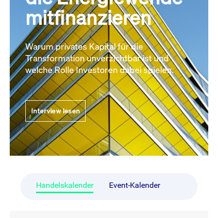
mitfinanzieren
Warum privates Kapital für die
Transformation unverzichtbar ist und
welche Rolle Investoren dabei spielen.
Interview lesen
Handelskalender
Event-Kalender