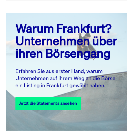
August 26
prev
next
Warum Frankfurt?
MO.
DI.
MI.
DO.
FR.
SA.
SO.
Unternehmen über
1
2
ihren Börsengang
3
4
5
6
7
8
9
10
11
12
13
14
15
16
Erfahren Sie aus erster Hand, warum
Unternehmen auf ihrem Weg an die Börse
17
18
19
20
21
22
23
ein Listing in Frankfurt gewählt haben.
24
25
27
28
29
30
26
Jetzt die Statements ansehen
31
Alle Events