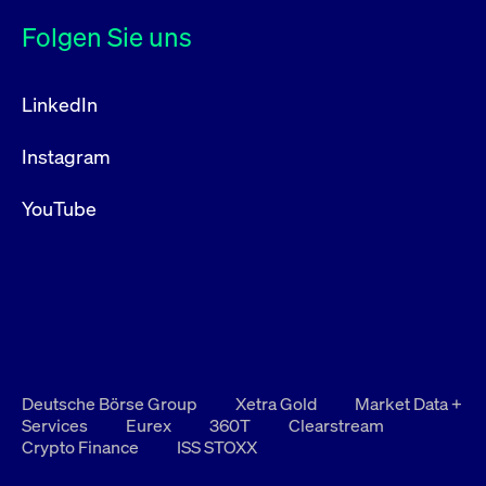
Folgen Sie uns
LinkedIn
Instagram
YouTube
Deutsche Börse Group
Xetra Gold
Market Data +
Services
Eurex
360T
Clearstream
Crypto Finance
ISS STOXX