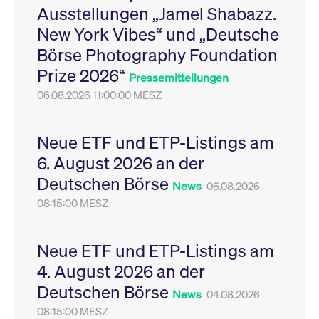
Ausstellungen „Jamel Shabazz.
Leistung der Website
VISITOR_PRIVACY_METADATA
YouTube
6
Dieses Cookie dient 
zu messen. Es handelt
.youtube.com
Monate
Speicherung der
New York Vibes“ und „Deutsche
sich um ein Muster-
Einwilligungs- und
Cookie, bei dem auf
Datenschutzbestim
Börse Photography Foundation
das Präfix _pk_ses
des Nutzers für ihre
eine kurze Reihe von
Interaktion mit der W
Prize 2026“
Zahlen und
Es erfasst Daten über
Pressemitteilungen
Buchstaben folgt, bei
Einwilligung des Bes
der es sich vermutlich
06.08.2026 11:00:00 MESZ
in Bezug auf verschi
um einen
Datenschutzrichtlini
Referenzcode für die
-einstellungen, um
Domain handelt, die
sicherzustellen, dass 
das Cookie setzt.
Präferenzen in zukünf
Neue ETF und ETP-Listings am
Sitzungen geehrt wer
6. August 2026 an der
Deutschen Börse
News
06.08.2026
08:15:00 MESZ
Neue ETF und ETP-Listings am
4. August 2026 an der
Deutschen Börse
News
04.08.2026
08:15:00 MESZ