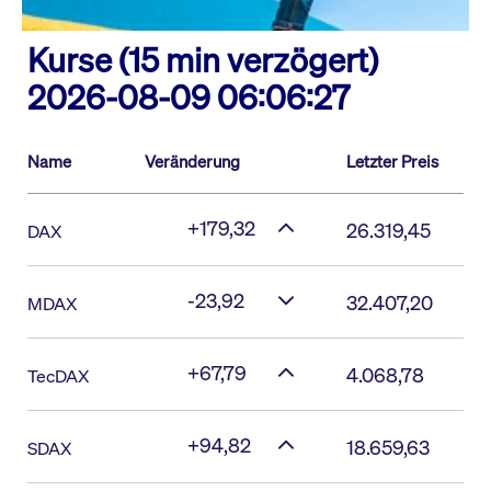
Kurse (15 min verzögert)
2026-08-09 06:06:27
Name
Veränderung
Letzter Preis
+179,32
26.319,45
DAX
-23,92
32.407,20
MDAX
+67,79
4.068,78
TecDAX
+94,82
18.659,63
SDAX