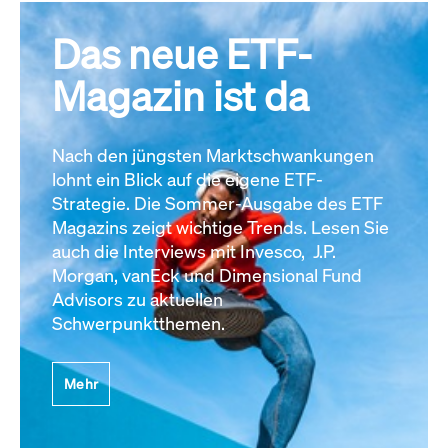
Das neue ETF-
Magazin ist da
Nach den jüngsten Marktschwankungen
lohnt ein Blick auf die eigene ETF-
Strategie. Die Sommer-Ausgabe des ETF
Magazins zeigt wichtige Trends. Lesen Sie
auch die Interviews mit Invesco, J.P.
Morgan, vanEck und Dimensional Fund
Advisors zu aktuellen
Schwerpunktthemen.
Mehr