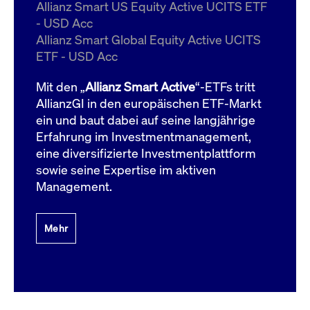
um d
Allianz Smart US Equity Active UCITS ETF
anzu
- USD Acc
ApplicationGatewayAffinityCORS
www.cashmarket.deutsche-
Session
Dies
Allianz Smart Global Equity Active UCITS
boerse.com
Ver
Last
ETF - USD Acc
um s
Clie
glei
Mit den „
Allianz Smart Active
“-ETFs tritt
Brow
werd
AllianzGI in den europäischen ETF-Markt
Benu
ein und baut dabei auf seine langjährige
die 
effe
Erfahrung im Investmentmanagement,
Ress
verb
eine diversifizierte Investmentplattform
unte
(Cro
sowie seine Expertise im aktiven
Shar
Management.
Bear
in v
Bere
Mehr
Gültig
Name
Anbieter / Domain
Beschreibung
Anbieter /
bis
Gültig
Name
Beschreibung
Domain
bis
_pk_id.7.931a
www.cashmarket.deutsche-
1 Jahr
Dieser Cookie-Name
boerse.com
ist mit der Open-