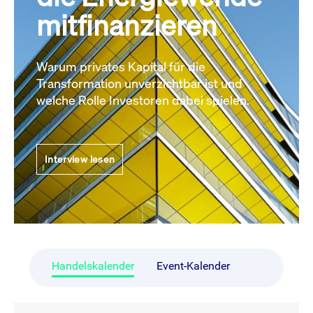
mitfinanzieren
Warum privates Kapital für die
Transformation unverzichtbar ist und
welche Rolle Investoren dabei spielen.
Interview lesen
Handelskalender
Event-Kalender