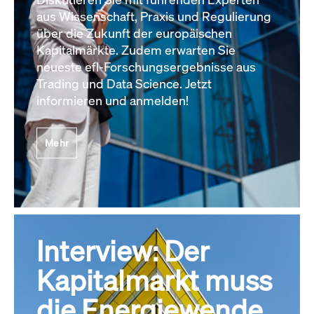
aus Wissenschaft, Praxis und Regulierung
über die Zukunft der europäischen
Kapitalmärkte. Zudem erwarten Sie
neueste efl-Forschungsergebnisse aus
Trading und Data Science. Jetzt
informieren und anmelden!
Mehr
Interview: Der
Kapitalmarkt muss
die Energiewende