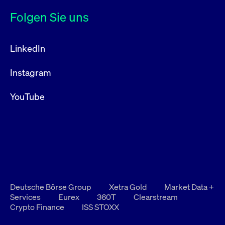
Folgen Sie uns
LinkedIn
Instagram
YouTube
Deutsche Börse Group
Xetra Gold
Market Data +
Services
Eurex
360T
Clearstream
Crypto Finance
ISS STOXX