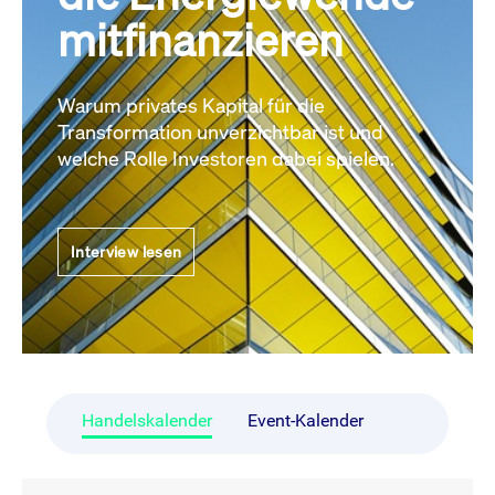
mitfinanzieren
Warum privates Kapital für die
Transformation unverzichtbar ist und
welche Rolle Investoren dabei spielen.
Interview lesen
Handelskalender
Event-Kalender