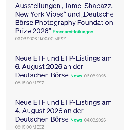
Ausstellungen „Jamel Shabazz.
Leistung der Website
VISITOR_PRIVACY_METADATA
YouTube
6
Dieses Cookie dient 
zu messen. Es handelt
.youtube.com
Monate
Speicherung der
New York Vibes“ und „Deutsche
sich um ein Muster-
Einwilligungs- und
Cookie, bei dem auf
Datenschutzbestim
Börse Photography Foundation
das Präfix _pk_ses
des Nutzers für ihre
eine kurze Reihe von
Interaktion mit der W
Prize 2026“
Zahlen und
Es erfasst Daten über
Pressemitteilungen
Buchstaben folgt, bei
Einwilligung des Bes
der es sich vermutlich
06.08.2026 11:00:00 MESZ
in Bezug auf verschi
um einen
Datenschutzrichtlini
Referenzcode für die
-einstellungen, um
Domain handelt, die
sicherzustellen, dass 
das Cookie setzt.
Präferenzen in zukünf
Neue ETF und ETP-Listings am
Sitzungen geehrt wer
6. August 2026 an der
Deutschen Börse
News
06.08.2026
08:15:00 MESZ
Neue ETF und ETP-Listings am
4. August 2026 an der
Deutschen Börse
News
04.08.2026
08:15:00 MESZ