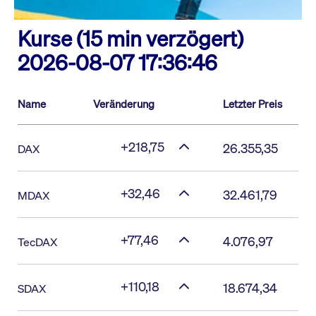
Kurse (15 min verzögert)
2026-08-07 17:36:46
Name
Veränderung
Letzter Preis
+218,75
26.355,35
DAX
+32,46
32.461,79
MDAX
+77,46
4.076,97
TecDAX
+110,18
18.674,34
SDAX