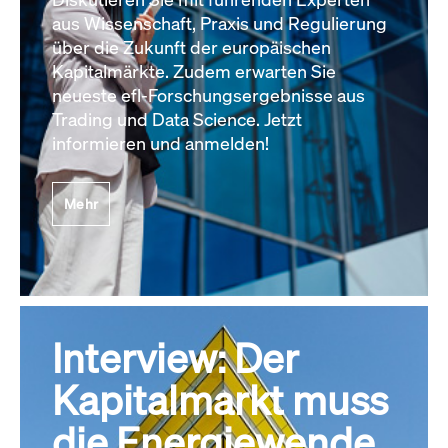
aus Wissenschaft, Praxis und Regulierung
über die Zukunft der europäischen
Kapitalmärkte. Zudem erwarten Sie
neueste efl-Forschungsergebnisse aus
Trading und Data Science. Jetzt
informieren und anmelden!
Mehr
Interview: Der
Kapitalmarkt muss
die Energiewende