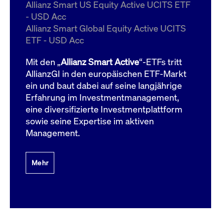
um d
Allianz Smart US Equity Active UCITS ETF
anzu
- USD Acc
ApplicationGatewayAffinityCORS
www.cashmarket.deutsche-
Session
Dies
Allianz Smart Global Equity Active UCITS
boerse.com
Ver
Last
ETF - USD Acc
um s
Clie
glei
Mit den „
Allianz Smart Active
“-ETFs tritt
Brow
werd
AllianzGI in den europäischen ETF-Markt
Benu
ein und baut dabei auf seine langjährige
die 
effe
Erfahrung im Investmentmanagement,
Ress
verb
eine diversifizierte Investmentplattform
unte
(Cro
sowie seine Expertise im aktiven
Shar
Management.
Bear
in v
Bere
Mehr
Gültig
Name
Anbieter / Domain
Beschreibung
Anbieter /
bis
Gültig
Name
Beschreibung
Domain
bis
_pk_id.7.931a
www.cashmarket.deutsche-
1 Jahr
Dieser Cookie-Name
boerse.com
ist mit der Open-