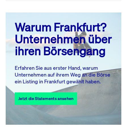
August 26
prev
next
Warum Frankfurt?
MO.
DI.
MI.
DO.
FR.
SA.
SO.
Unternehmen über
1
2
ihren Börsengang
3
4
5
6
8
9
7
10
11
12
13
14
15
16
Erfahren Sie aus erster Hand, warum
Unternehmen auf ihrem Weg an die Börse
17
18
19
20
21
22
23
ein Listing in Frankfurt gewählt haben.
24
25
27
28
29
30
26
Jetzt die Statements ansehen
31
Alle Events