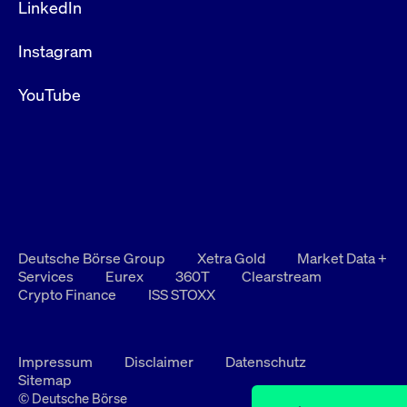
LinkedIn
Instagram
YouTube
Deutsche Börse Group
Xetra Gold
Market Data +
Services
Eurex
360T
Clearstream
Crypto Finance
ISS STOXX
Impressum
Disclaimer
Datenschutz
Sitemap
© Deutsche Börse