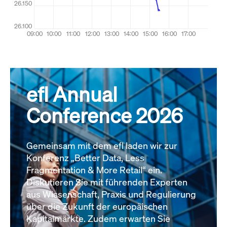
efl Annual
Conference 2026
Gemeinsam mit dem efl laden wir zur
Konferenz „Better Data, Less
Fragmentation & More Retail“ ein.
Diskutieren Sie mit führenden Experten
aus Wissenschaft, Praxis und Regulierung
über die Zukunft der europäischen
Kapitalmärkte. Zudem erwarten Sie