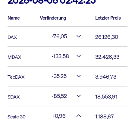
2026-08-06 02:42:25
Name
Veränderung
Letzter Preis
-76,05
26.126,30
DAX
-133,58
32.426,33
MDAX
-35,25
3.946,73
TecDAX
-85,52
18.553,91
SDAX
+0,96
1.188,67
Scale 30