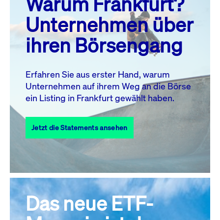
Warum Frankfurt?
MO.
DI.
MI.
DO.
FR.
SA.
SO.
Unternehmen über
1
2
ihren Börsengang
3
4
5
7
8
9
6
10
11
12
13
14
15
16
Erfahren Sie aus erster Hand, warum
Unternehmen auf ihrem Weg an die Börse
17
18
19
20
21
22
23
ein Listing in Frankfurt gewählt haben.
24
25
27
28
29
30
26
Jetzt die Statements ansehen
31
Alle Events
Das neue ETF-