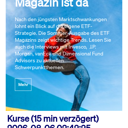
Magazin ist da
Nach den jüngsten Marktschwankungen
lohnt ein Blick auf die eigene ETF-
Strategie. Die Sommer-Ausgabe des ETF
Magazins zeigt wichtige Trends. Lesen Sie
auch die Interviews mit Invesco, J.P.
Morgan, vanEck und Dimensional Fund
Advisors zu aktuellen
Schwerpunktthemen.
Mehr
Kurse (15 min verzögert)