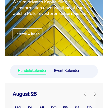
Warum privates Kapital für die
Transformation unverzichtbar ist und
welche Rolle Investoren dabei spielen.
Interview lesen
Handelskalender
Event-Kalender
August 26
prev
next
MO.
DI.
MI.
DO.
FR.
SA.
SO.