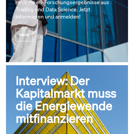
neueste efl-Forschungsergebnisse aus
Trading und Data Science. Jetzt
informieren und anmelden!
Mehr
Interview: Der
Kapitalmarkt muss
die Energiewende
mitfinanzieren