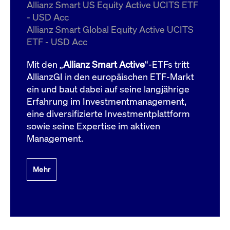
um d
Allianz Smart US Equity Active UCITS ETF
anzu
- USD Acc
ApplicationGatewayAffinityCORS
www.cashmarket.deutsche-
Session
Dies
Allianz Smart Global Equity Active UCITS
boerse.com
Ver
Last
ETF - USD Acc
um s
Clie
glei
Mit den „
Allianz Smart Active
“-ETFs tritt
Brow
werd
AllianzGI in den europäischen ETF-Markt
Benu
ein und baut dabei auf seine langjährige
die 
effe
Erfahrung im Investmentmanagement,
Ress
verb
eine diversifizierte Investmentplattform
unte
(Cro
sowie seine Expertise im aktiven
Shar
Management.
Bear
in v
Bere
Mehr
Gültig
Name
Anbieter / Domain
Beschreibung
Anbieter /
bis
Gültig
Name
Beschreibung
Domain
bis
_pk_id.7.931a
www.cashmarket.deutsche-
1 Jahr
Dieser Cookie-Name
boerse.com
ist mit der Open-