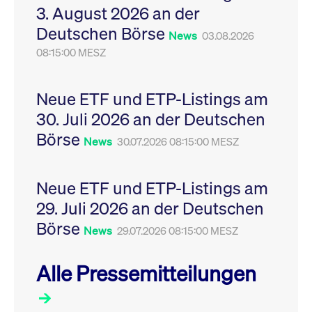
3. August 2026 an der
Leistung der Website
VISITOR_PRIVACY_METADATA
YouTube
6
Dieses Cookie dient 
zu messen. Es handelt
.youtube.com
Monate
Speicherung der
Deutschen Börse
sich um ein Muster-
Einwilligungs- und
News
03.08.2026
Cookie, bei dem auf
Datenschutzbestim
das Präfix _pk_ses
08:15:00 MESZ
des Nutzers für ihre
eine kurze Reihe von
Interaktion mit der W
Zahlen und
Es erfasst Daten über
Buchstaben folgt, bei
Einwilligung des Bes
der es sich vermutlich
in Bezug auf verschi
Neue ETF und ETP-Listings am
um einen
Datenschutzrichtlini
Referenzcode für die
-einstellungen, um
30. Juli 2026 an der Deutschen
Domain handelt, die
sicherzustellen, dass 
das Cookie setzt.
Präferenzen in zukünf
Börse
News
30.07.2026 08:15:00 MESZ
Sitzungen geehrt wer
Neue ETF und ETP-Listings am
29. Juli 2026 an der Deutschen
Börse
News
29.07.2026 08:15:00 MESZ
Alle Pressemitteilungen