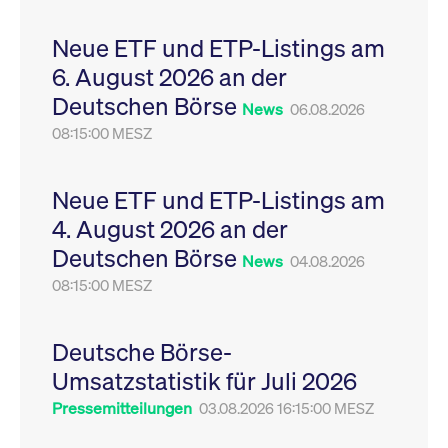
Leistung der Website
VISITOR_PRIVACY_METADATA
YouTube
6
Dieses Cookie dient 
zu messen. Es handelt
.youtube.com
Monate
Speicherung der
Neue ETF und ETP-Listings am
sich um ein Muster-
Einwilligungs- und
Cookie, bei dem auf
Datenschutzbestim
6. August 2026 an der
das Präfix _pk_ses
des Nutzers für ihre
eine kurze Reihe von
Interaktion mit der W
Deutschen Börse
Zahlen und
Es erfasst Daten über
News
06.08.2026
Buchstaben folgt, bei
Einwilligung des Bes
der es sich vermutlich
08:15:00 MESZ
in Bezug auf verschi
um einen
Datenschutzrichtlini
Referenzcode für die
-einstellungen, um
Domain handelt, die
sicherzustellen, dass 
das Cookie setzt.
Präferenzen in zukünf
Neue ETF und ETP-Listings am
Sitzungen geehrt wer
4. August 2026 an der
Deutschen Börse
News
04.08.2026
08:15:00 MESZ
Deutsche Börse-
Umsatzstatistik für Juli 2026
Pressemitteilungen
03.08.2026 16:15:00 MESZ