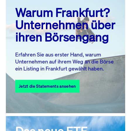
prev
next
Warum Frankfurt?
MO.
DI.
MI.
DO.
FR.
SA.
SO.
Unternehmen über
1
2
ihren Börsengang
3
4
5
6
8
9
7
10
11
12
13
14
15
16
Erfahren Sie aus erster Hand, warum
Unternehmen auf ihrem Weg an die Börse
17
18
19
20
21
22
23
ein Listing in Frankfurt gewählt haben.
24
25
27
28
29
30
26
Jetzt die Statements ansehen
31
Alle Events