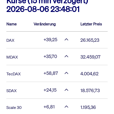
Kurse (15 min verzögert)
2026-08-06 23:48:01
Name
Veränderung
Letzter Preis
+39,25
26.165,23
DAX
+35,70
32.459,07
MDAX
+58,87
4.004,62
TecDAX
+24,15
18.576,73
SDAX
+6,81
1.195,36
Scale 30