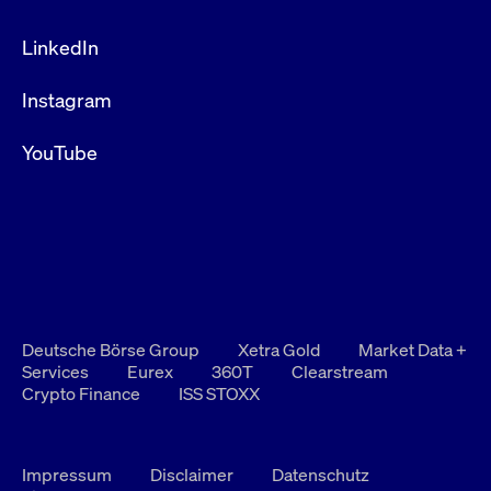
LinkedIn
Instagram
YouTube
Deutsche Börse Group
Xetra Gold
Market Data +
Services
Eurex
360T
Clearstream
Crypto Finance
ISS STOXX
Impressum
Disclaimer
Datenschutz