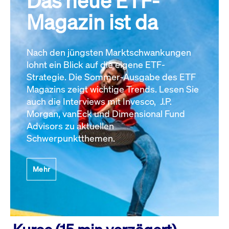
Das neue ETF-
Magazin ist da
Nach den jüngsten Marktschwankungen
lohnt ein Blick auf die eigene ETF-
Strategie. Die Sommer-Ausgabe des ETF
Magazins zeigt wichtige Trends. Lesen Sie
auch die Interviews mit Invesco, J.P.
Morgan, vanEck und Dimensional Fund
Advisors zu aktuellen
Schwerpunktthemen.
Mehr