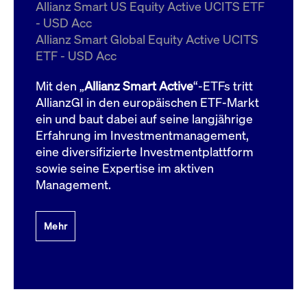
um d
Allianz Smart US Equity Active UCITS ETF
anzu
- USD Acc
ApplicationGatewayAffinityCORS
www.cashmarket.deutsche-
Session
Dies
Allianz Smart Global Equity Active UCITS
boerse.com
Ver
Last
ETF - USD Acc
um s
Clie
glei
Mit den „
Allianz Smart Active
“-ETFs tritt
Brow
werd
AllianzGI in den europäischen ETF-Markt
Benu
ein und baut dabei auf seine langjährige
die 
effe
Erfahrung im Investmentmanagement,
Ress
verb
eine diversifizierte Investmentplattform
unte
(Cro
sowie seine Expertise im aktiven
Shar
Management.
Bear
in v
Bere
Mehr
Gültig
Name
Anbieter / Domain
Beschreibung
Anbieter /
bis
Gültig
Name
Beschreibung
Domain
bis
_pk_id.7.931a
www.cashmarket.deutsche-
1 Jahr
Dieser Cookie-Name
boerse.com
ist mit der Open-