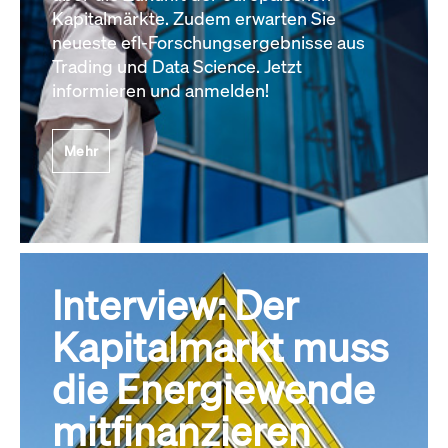
Kapitalmärkte. Zudem erwarten Sie
neueste efl-Forschungsergebnisse aus
Trading und Data Science. Jetzt
informieren und anmelden!
Mehr
Interview: Der
Kapitalmarkt muss
die Energiewende
mitfinanzieren