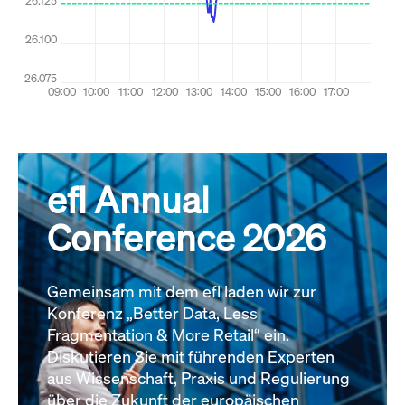
efl Annual
Conference 2026
Gemeinsam mit dem efl laden wir zur
Konferenz „Better Data, Less
Fragmentation & More Retail“ ein.
Diskutieren Sie mit führenden Experten
aus Wissenschaft, Praxis und Regulierung
über die Zukunft der europäischen