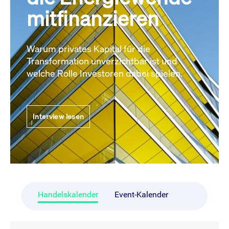
mitfinanzieren
Warum privates Kapital für die
Transformation unverzichtbar ist und
welche Rolle Investoren dabei spielen.
Interview lesen
Handelskalender
Event-Kalender