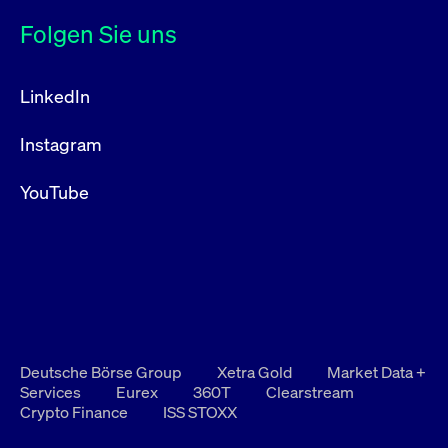
Folgen Sie uns
LinkedIn
Instagram
YouTube
Deutsche Börse Group
Xetra Gold
Market Data +
Services
Eurex
360T
Clearstream
Crypto Finance
ISS STOXX