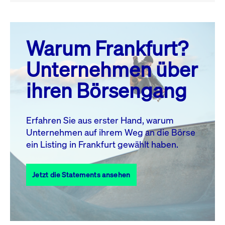
August 26
prev
next
Warum Frankfurt?
MO.
DI.
MI.
DO.
FR.
SA.
SO.
Unternehmen über
1
2
ihren Börsengang
3
4
5
6
7
8
9
10
11
12
13
14
15
16
Erfahren Sie aus erster Hand, warum
Unternehmen auf ihrem Weg an die Börse
17
18
19
20
21
22
23
ein Listing in Frankfurt gewählt haben.
24
25
27
28
29
30
26
Jetzt die Statements ansehen
31
Alle Events