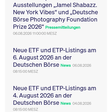
Ausstellungen „Jamel Shabazz.
Leistung der Website
VISITOR_PRIVACY_METADATA
YouTube
6
Dieses Cookie dient 
zu messen. Es handelt
.youtube.com
Monate
Speicherung der
New York Vibes“ und „Deutsche
sich um ein Muster-
Einwilligungs- und
Cookie, bei dem auf
Datenschutzbestim
Börse Photography Foundation
das Präfix _pk_ses
des Nutzers für ihre
eine kurze Reihe von
Interaktion mit der W
Prize 2026“
Zahlen und
Es erfasst Daten über
Pressemitteilungen
Buchstaben folgt, bei
Einwilligung des Bes
der es sich vermutlich
06.08.2026 11:00:00 MESZ
in Bezug auf verschi
um einen
Datenschutzrichtlini
Referenzcode für die
-einstellungen, um
Domain handelt, die
sicherzustellen, dass 
das Cookie setzt.
Präferenzen in zukünf
Neue ETF und ETP-Listings am
Sitzungen geehrt wer
6. August 2026 an der
Deutschen Börse
News
06.08.2026
08:15:00 MESZ
Neue ETF und ETP-Listings am
4. August 2026 an der
Deutschen Börse
News
04.08.2026
08:15:00 MESZ