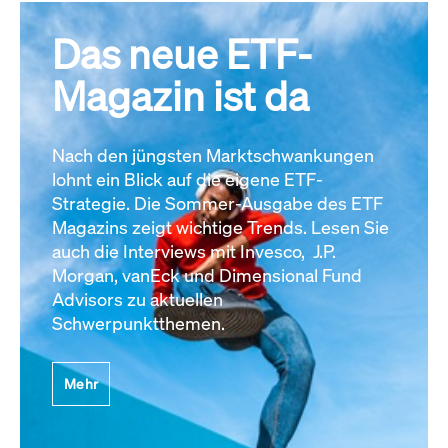
Das neue ETF-
Magazin ist da
Nach den jüngsten Marktschwankungen
lohnt ein Blick auf die eigene ETF-
Strategie. Die Sommer-Ausgabe des ETF
Magazins zeigt wichtige Trends. Lesen Sie
auch die Interviews mit Invesco, J.P.
Morgan, vanEck und Dimensional Fund
Advisors zu aktuellen
Schwerpunktthemen.
Mehr