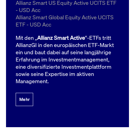
um d
Allianz Smart US Equity Active UCITS ETF
anzu
- USD Acc
ApplicationGatewayAffinityCORS
www.cashmarket.deutsche-
Session
Dies
Allianz Smart Global Equity Active UCITS
boerse.com
Ver
Last
ETF - USD Acc
um s
Clie
glei
Mit den „
Allianz Smart Active
“-ETFs tritt
Brow
werd
AllianzGI in den europäischen ETF-Markt
Benu
ein und baut dabei auf seine langjährige
die 
effe
Erfahrung im Investmentmanagement,
Ress
verb
eine diversifizierte Investmentplattform
unte
(Cro
sowie seine Expertise im aktiven
Shar
Management.
Bear
in v
Bere
Mehr
Gültig
Name
Anbieter / Domain
Beschreibung
Anbieter /
bis
Gültig
Name
Beschreibung
Domain
bis
_pk_id.7.931a
www.cashmarket.deutsche-
1 Jahr
Dieser Cookie-Name
boerse.com
ist mit der Open-