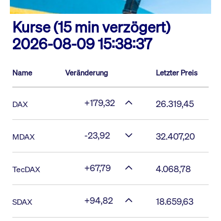
Kurse (15 min verzögert)
2026-08-09 15:38:37
Name
Veränderung
Letzter Preis
+179,32
26.319,45
DAX
-23,92
32.407,20
MDAX
+67,79
4.068,78
TecDAX
+94,82
18.659,63
SDAX