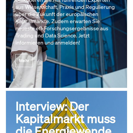
aus Wissenschaft, Praxis und Regulierung
über die Zukunft der europäischen
Kapitalmärkte. Zudem erwarten Sie
neueste efl-Forschungsergebnisse aus
Trading und Data Science. Jetzt
informieren und anmelden!
Mehr
Interview: Der
Kapitalmarkt muss
die Energiewende